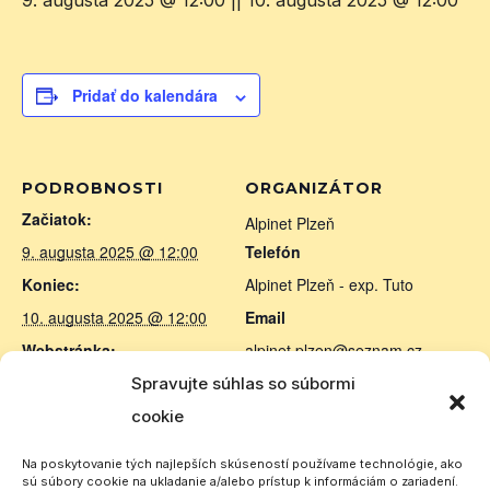
9. augusta 2025 @ 12:00
||
10. augusta 2025 @ 12:00
Pridať do kalendára
PODROBNOSTI
ORGANIZÁTOR
Začiatok:
Alpinet Plzeň
9. augusta 2025 @ 12:00
Telefón
Koniec:
Alpinet Plzeň - exp. Tuto
10. augusta 2025 @ 12:00
Email
Webstránka:
alpinet.plzen@seznam.cz
https://www.cbklub-plzen.cz/
Spravujte súhlas so súbormi
MIESTO UDALOSTI
cookie
CZE + SVK
Na poskytovanie tých najlepších skúseností používame technológie, ako
sú súbory cookie na ukladanie a/alebo prístup k informáciám o zariadení.