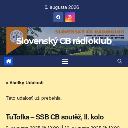
Prejsť
6. augusta 2026
na
obsah
Slovenský CB rádioklub
« Všetky Udalosti
Táto udalosť už prebehla.
TuTofka – SSB CB soutěž, II. kolo