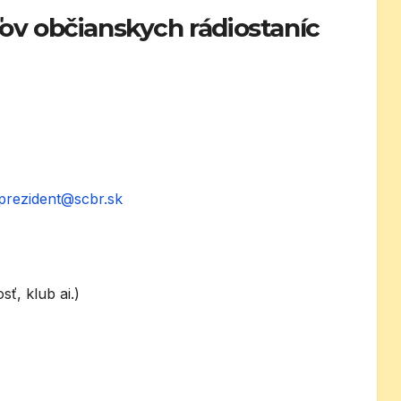
ov občianskych rádiostaníc
prezident@scbr.sk
ť, klub ai.)