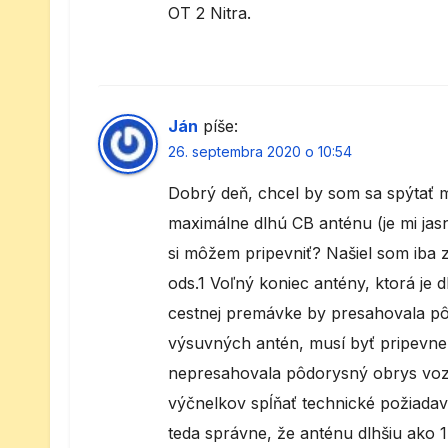
OT 2 Nitra.
Ján
píše:
26. septembra 2020 o 10:54
Dobrý deň, chcel by som sa spýtať 
maximálne dlhú CB anténu (je mi jasné
si môžem pripevniť? Našiel som iba z
ods.1 Voľný koniec antény, ktorá je 
cestnej premávke by presahovala pô
výsuvných antén, musí byť pripevnen
nepresahovala pôdorysný obrys vozi
výčnelkov spĺňať technické požiada
teda správne, že anténu dlhšiu ako 1