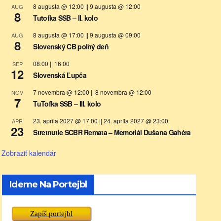
8 augusta @ 12:00
||
9 augusta @ 12:00
AUG
8
Tutofka SSB – II. kolo
8 augusta @ 17:00
||
9 augusta @ 09:00
AUG
8
Slovenský CB poľný deň
08:00
||
16:00
SEP
12
Slovenská Ľupča
7 novembra @ 12:00
||
8 novembra @ 12:00
NOV
7
TuTofka SSB – III. kolo
23. apríla 2027 @ 17:00
||
24. apríla 2027 @ 23:00
APR
23
Stretnutie SCBR Remata – Memoriál Dušana Gahéra
Zobraziť kalendár
Ideme Na Portejbl
Zapíš portejbl