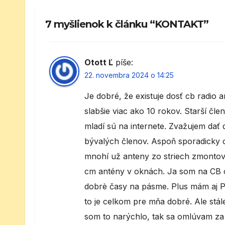
7 myšlienok k článku “KONTAKT”
Otott Ľ
píše:
22. novembra 2024 o 14:25
Je dobré, že existuje dosť cb radio a
slabšie viac ako 10 rokov. Starší člen
mladí sú na internete. Zvažujem dať 
bývalých členov. Aspoň sporadicky o
mnohí už anteny zo striech zmontov
cm antény v oknách. Ja som na CB 
dobrè časy na pásme. Plus mám aj P
to je celkom pre mňa dobré. Ale stál
som to narýchlo, tak sa omlúvam za 