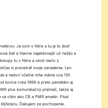
matérov. Ja som v Nitre a tu je to dosť
ovia žiaľ a hlavne najaktivnejší už nežijú a
dokopy tu v Nitre a okolí niečo z
bčas si prevetrať svoje zariadenia. Len
ali a nietorí včetne mňa máme cca 130
od konca roka 1999 a preto pamätám aj
MR plus komunikačný prijímač, takže aj
e sa cítim ako CB a PMR amatér. Písal
štýlizáciu. Ďakujem za pochopenie.