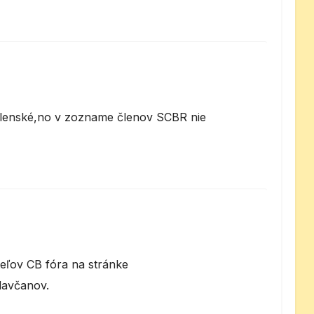
 členské,no v zozname členov SCBR nie
teľov CB fóra na stránke
slavčanov.