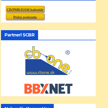
CB/PMR/HAM kalendár
Pridaj podujatie
Partneri SCBR