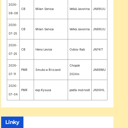
2026-
CB
Milan Senica
Veľká Javorina
JN88UU
08-08
2026-
CB
Milan Senica
Veľká Javorina
JN88UU
07-25
2026-
CB
Heno Levice
Ostrov Rab
JN74IT
07-25
2026-
Chopok
PMR
Smuko a Brizzard
JN88MU
07-11
2024m
2026-
PMR
exp.Kysuca
podľa možností
JN99HL
07-04
Linky