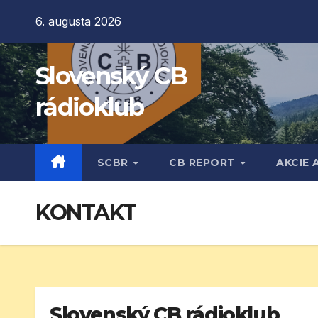
Prejsť
6. augusta 2026
na
obsah
Slovenský CB
rádioklub
SCBR
CB REPORT
AKCIE 
KONTAKT
Slovenský CB rádioklub