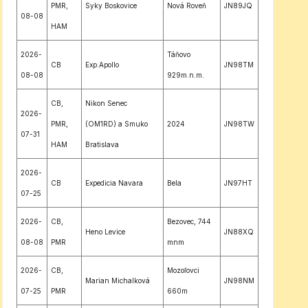
PMR,
Syky Boskovice
Nová Roveň
JN89JQ
08-08
HAM
2026-
Táňovo
CB
Exp.Apollo
JN98TM
08-08
929m.n.m.
CB,
Nikon Senec
2026-
PMR,
(OM1RD) a Smuko
2024
JN98TW
07-31
HAM
Bratislava
2026-
CB
Expedicia Navara
Bela
JN97HT
07-25
2026-
CB,
Bezovec, 744
Heno Levice
JN88XQ
08-08
PMR
mnm
2026-
CB,
Mozoľovci
Marian Michalková
JN98NM
07-25
PMR
660m