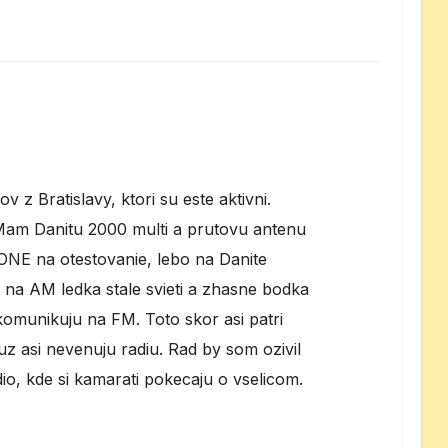
 z Bratislavy, ktori su este aktivni.
 Mam Danitu 2000 multi a prutovu antenu
 ONE na otestovanie, lebo na Danite
 na AM ledka stale svieti a zhasne bodka
komunikuju na FM. Toto skor asi patri
uz asi nevenuju radiu. Rad by som ozivil
o, kde si kamarati pokecaju o vselicom.