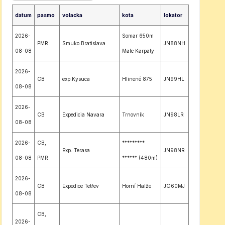
datum
pasmo
volacka
kota
lokator
2026-
Somar 650m
PMR
Smuko Bratislava
JN88NH
08-08
Male Karpaty
2026-
CB
exp.Kysuca
Hlinené 875
JN99HL
08-08
2026-
CB
Expedicia Navara
Trnovník
JN98LR
08-08
2026-
CB,
*********
Exp. Terasa
JN98NR
08-08
PMR
****** (480m)
2026-
CB
Expedice Tetřev
Horní Halže
JO60MJ
08-08
CB,
2026-