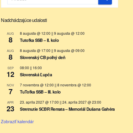
Nadchádzajúce udalosti
8 augusta @ 12:00
||
9 augusta @ 12:00
AUG
8
Tutofka SSB – II. kolo
8 augusta @ 17:00
||
9 augusta @ 09:00
AUG
8
Slovenský CB poľný deň
08:00
||
16:00
SEP
12
Slovenská Ľupča
7 novembra @ 12:00
||
8 novembra @ 12:00
NOV
7
TuTofka SSB – III. kolo
23. apríla 2027 @ 17:00
||
24. apríla 2027 @ 23:00
APR
23
Stretnutie SCBR Remata – Memoriál Dušana Gahéra
Zobraziť kalendár