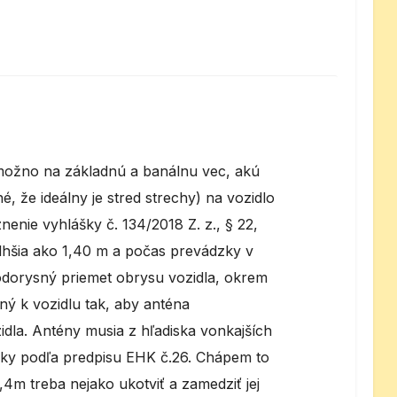
možno na základnú a banálnu vec, akú
, že ideálny je stred strechy) na vozidlo
nenie vyhlášky č. 134/2018 Z. z., § 22,
dlhšia ako 1,40 m a počas prevádzky v
dorysný priemet obrysu vozidla, okrem
ý k vozidlu tak, aby anténa
dla. Antény musia z hľadiska vonkajších
vky podľa predpisu EHK č.26. Chápem to
,4m treba nejako ukotviť a zamedziť jej