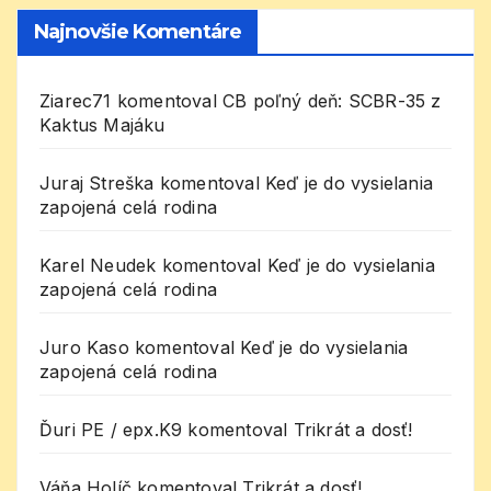
Najnovšie Komentáre
Ziarec71
komentoval
CB poľný deň: SCBR-35 z
Kaktus Majáku
Juraj Streška
komentoval
Keď je do vysielania
zapojená celá rodina
Karel Neudek
komentoval
Keď je do vysielania
zapojená celá rodina
Juro Kaso
komentoval
Keď je do vysielania
zapojená celá rodina
Ďuri PE / epx.K9
komentoval
Trikrát a dosť!
Váňa Holíč
komentoval
Trikrát a dosť!