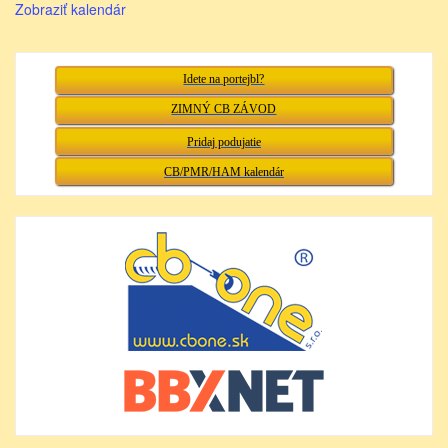
Zobraziť kalendár
Idete na portejbl?
ZIMNÝ CB ZÁVOD
Pridaj podujatie
CB/PMR/HAM kalendár