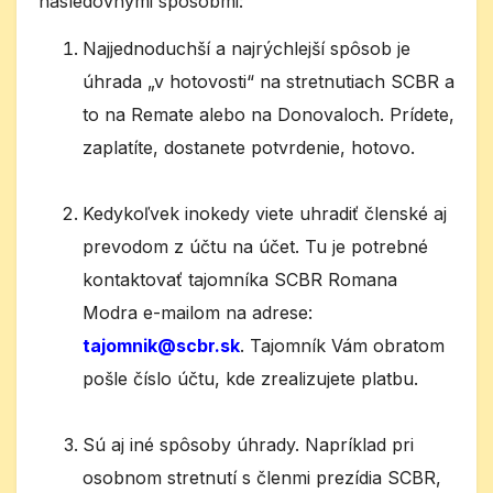
nasledovnými spôsobmi:
Najjednoduchší a najrýchlejší spôsob je
úhrada „v hotovosti“ na stretnutiach SCBR a
to na Remate alebo na Donovaloch. Prídete,
zaplatíte, dostanete potvrdenie, hotovo.
Kedykoľvek inokedy viete uhradiť členské aj
prevodom z účtu na účet. Tu je potrebné
kontaktovať tajomníka SCBR Romana
Modra e-mailom na adrese:
tajomnik@scbr.sk
. Tajomník Vám obratom
pošle číslo účtu, kde zrealizujete platbu.
Sú aj iné spôsoby úhrady. Napríklad pri
osobnom stretnutí s členmi prezídia SCBR,