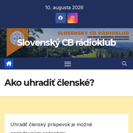
Prejsť
10. augusta 2026
na
obsah
Slovenský CB rádioklub
Ako uhradiť členské?
Uhradiť členský príspevok je možné