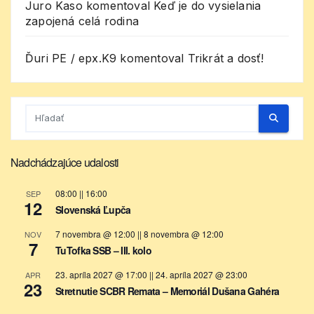
Juro Kaso
komentoval
Keď je do vysielania
zapojená celá rodina
Ďuri PE / epx.K9
komentoval
Trikrát a dosť!
Nadchádzajúce udalosti
08:00
||
16:00
SEP
12
Slovenská Ľupča
7 novembra @ 12:00
||
8 novembra @ 12:00
NOV
7
TuTofka SSB – III. kolo
23. apríla 2027 @ 17:00
||
24. apríla 2027 @ 23:00
APR
23
Stretnutie SCBR Remata – Memoriál Dušana Gahéra