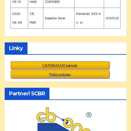
08-10
HAM
(OM7ABB)
2026-
CB,
Pramenáč 909 m
Expedice Sever
JO60UQ
08-08
PMR
n. m.
Linky
CB/PMR/HAM kalendár
Pridaj podujatie
Partneri SCBR