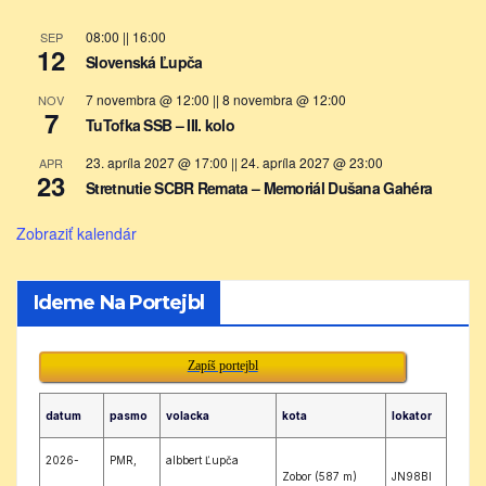
08:00
||
16:00
SEP
12
Slovenská Ľupča
7 novembra @ 12:00
||
8 novembra @ 12:00
NOV
7
TuTofka SSB – III. kolo
23. apríla 2027 @ 17:00
||
24. apríla 2027 @ 23:00
APR
23
Stretnutie SCBR Remata – Memoriál Dušana Gahéra
Zobraziť kalendár
Ideme Na Portejbl
Zapíš portejbl
datum
pasmo
volacka
kota
lokator
2026-
PMR,
albbert Ľupča
Zobor (587 m)
JN98BI