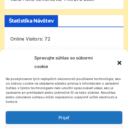
Štatistika Návštev
Online Visitors:
72
Today's Visitors:
7 996
Spravujte súhlas so súbormi
cookie
Celkom návštevníkov:
1 028 711
Na poskytovanie tých najlepších skúseností používame technológie, ako
sú súbory cookie na ukladanie a/alebo prístup k informáciám o zariadení.
Súhlas s týmito technológiami nám umožní spracovávať údaje, ako je
správanie pri prehliadaní alebo jedinečné ID na tejto stránke. Nesúhlas
alebo odvolanie súhlasu môže nepriaznivo ovplyvniť určité vlastnosti a
funkcie.
Prijať