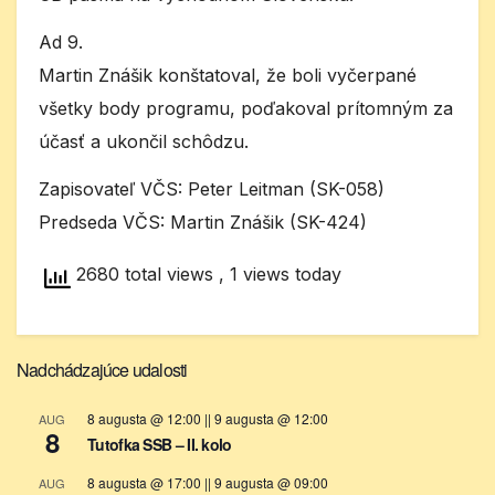
Ad 9.
Martin Znášik konštatoval, že boli vyčerpané
všetky body programu, poďakoval prítomným za
účasť a ukončil schôdzu.
Zapisovateľ VČS: Peter Leitman (SK-058)
Predseda VČS: Martin Znášik (SK-424)
2680 total views
, 1 views today
Nadchádzajúce udalosti
8 augusta @ 12:00
||
9 augusta @ 12:00
AUG
8
Tutofka SSB – II. kolo
8 augusta @ 17:00
||
9 augusta @ 09:00
AUG