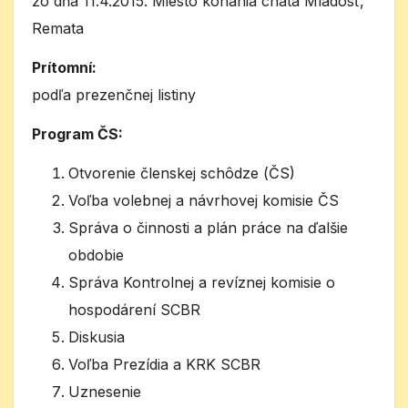
zo dňa 11.4.2015. Miesto konania chata Mladosť,
Remata
Prítomní:
podľa prezenčnej listiny
Program ČS:
Otvorenie členskej schôdze (ČS)
Voľba volebnej a návrhovej komisie ČS
Správa o činnosti a plán práce na ďalšie
obdobie
Správa Kontrolnej a revíznej komisie o
hospodárení SCBR
Diskusia
Voľba Prezídia a KRK SCBR
Uznesenie