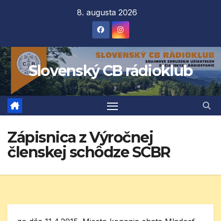
Prejsť
8. augusta 2026
na
obsah
Slovenský CB rádioklub
Zápisnica z Výročnej
členskej schôdze SCBR