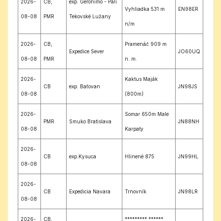
2026-
CB,
exp. Geronimo - Pali
Vyhliadka 531 m
EN98ER
08-08
PMR
Tekovské Lužany
n/m
2026-
CB,
Pramenáč 909 m
Expedice Sever
JO60UQ
08-08
PMR
n. m.
2026-
Kaktus Maják
CB
exp. Baťovan
JN98JS
08-08
(800m)
2026-
Somar 650m Male
PMR
Smuko Bratislava
JN88NH
08-08
Karpaty
2026-
CB
exp.Kysuca
Hlinené 875
JN99HL
08-08
2026-
CB
Expedicia Navara
Trnovník
JN98LR
08-08
2026-
CB,
********* ******