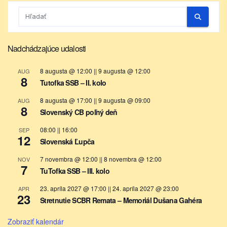
Nadchádzajúce udalosti
8 augusta @ 12:00
||
9 augusta @ 12:00
AUG
8
Tutofka SSB – II. kolo
8 augusta @ 17:00
||
9 augusta @ 09:00
AUG
8
Slovenský CB poľný deň
08:00
||
16:00
SEP
12
Slovenská Ľupča
7 novembra @ 12:00
||
8 novembra @ 12:00
NOV
7
TuTofka SSB – III. kolo
23. apríla 2027 @ 17:00
||
24. apríla 2027 @ 23:00
APR
23
Stretnutie SCBR Remata – Memoriál Dušana Gahéra
Zobraziť kalendár