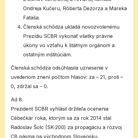
Ondreja Kučeru, Róberta Dezorza a Mareka
Fataša.
Členská schôdza ukladá novozvolenému
Prezídiu SCBR vykonať všetky právne
úkony vo vzťahu k štátnym orgánom a
ostatným inštitúciám.
Členská schôdza odsúhlasila uznesenie v
uvedenom znení počtom hlasov: za – 21, proti –
0, zdržal sa – 0.
Ad 8.
Prezident SCBR vyhlásil držiteľa ocenenia
Cébečkár roka, ktorým sa za rok 2014 stal
Radoslav Šolc (SK-200) za propagáciu a rozvoj
CB pásma na východnom Slovensku.