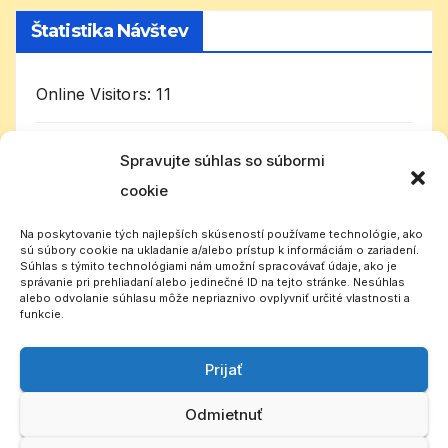
Štatistika Návštev
Online Visitors:
11
Today's Visitors:
2 047
Spravujte súhlas so súbormi
cookie
Celkom návštevníkov:
1 003 094
Na poskytovanie tých najlepších skúseností používame technológie, ako
sú súbory cookie na ukladanie a/alebo prístup k informáciám o zariadení.
Súhlas s týmito technológiami nám umožní spracovávať údaje, ako je
správanie pri prehliadaní alebo jedinečné ID na tejto stránke. Nesúhlas
alebo odvolanie súhlasu môže nepriaznivo ovplyvniť určité vlastnosti a
funkcie.
Prijať
Slovenský CB rádioklub
Odmietnuť