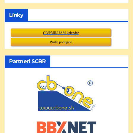
Linky
CB/PMR/HAM kalendár
Pridaj podujatie
Partneri SCBR