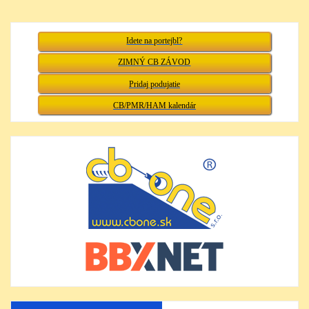
Idete na portejbl?
ZIMNÝ CB ZÁVOD
Pridaj podujatie
CB/PMR/HAM kalendár