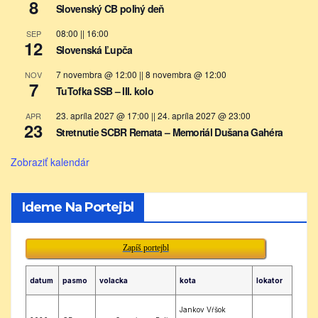
8
Slovenský CB poľný deň
08:00
||
16:00
SEP
12
Slovenská Ľupča
7 novembra @ 12:00
||
8 novembra @ 12:00
NOV
7
TuTofka SSB – III. kolo
23. apríla 2027 @ 17:00
||
24. apríla 2027 @ 23:00
APR
23
Stretnutie SCBR Remata – Memoriál Dušana Gahéra
Zobraziť kalendár
Ideme Na Portejbl
Zapíš portejbl
datum
pasmo
volacka
kota
lokator
Jankov Vŕšok