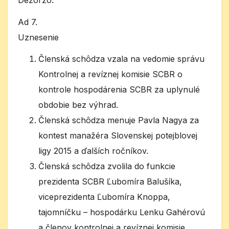
Ad 7.
Uznesenie
Členská schôdza vzala na vedomie správu
Kontrolnej a revíznej komisie SCBR o
kontrole hospodárenia SCBR za uplynulé
obdobie bez výhrad.
Členská schôdza menuje Pavla Nagya za
kontest manažéra Slovenskej potejblovej
ligy 2015 a ďalších ročníkov.
Členská schôdza zvolila do funkcie
prezidenta SCBR Ľubomíra Balušíka,
viceprezidenta Ľubomíra Knoppa,
tajomníčku – hospodárku Lenku Gahérovú
a členov kontrolnej a revíznej komisie