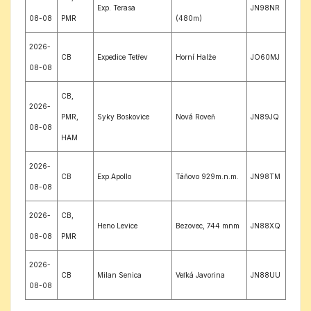
Exp. Terasa
JN98NR
08-08
PMR
(480m)
2026-
CB
Expedice Tetřev
Horní Halže
JO60MJ
08-08
CB,
2026-
PMR,
Syky Boskovice
Nová Roveň
JN89JQ
08-08
HAM
2026-
CB
Exp.Apollo
Táňovo 929m.n.m.
JN98TM
08-08
2026-
CB,
Heno Levice
Bezovec, 744 mnm
JN88XQ
08-08
PMR
2026-
CB
Milan Senica
Veľká Javorina
JN88UU
08-08