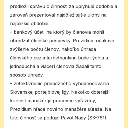
predložil správu o činnosti za uplynulé obdobie a
zároveň prezentoval najdôležitejšie úlohy na
najbližšie obdobie:
– bankový účet, na ktorý by členovia mohli
uhrádzať členské príspevky. Prezídium očakáva
zvýšenie počtu členov, nakoľko úhrada
členského cez internetbanking bude rýchla a
jednoduchá a viacerí členovia žiadali tento
spôsob úhrady.
– zefektívnenie priebežného vyhodnocovania
Slovenskej portejblovej ligy. Nakoľko doterajší
kontest manažér je pracovne vyťažený,
Prezídium hľadá nového manažéra súťaže. Na
túto činnosť sa podujal Pavol Nagy (SK-761).