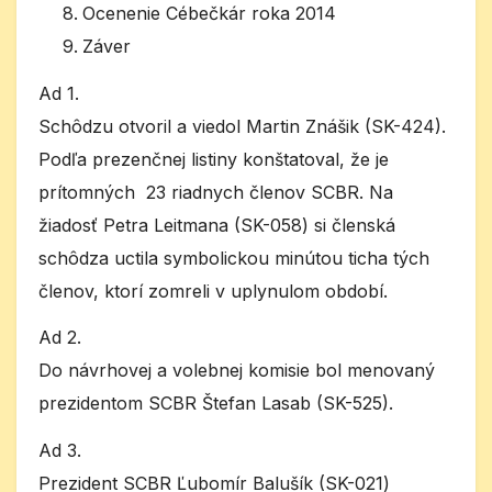
Ocenenie Cébečkár roka 2014
Záver
Ad 1.
Schôdzu otvoril a viedol Martin Znášik (SK-424).
Podľa prezenčnej listiny konštatoval, že je
prítomných 23 riadnych členov SCBR. Na
žiadosť Petra Leitmana (SK-058) si členská
schôdza uctila symbolickou minútou ticha tých
členov, ktorí zomreli v uplynulom období.
Ad 2.
Do návrhovej a volebnej komisie bol menovaný
prezidentom SCBR Štefan Lasab (SK-525).
Ad 3.
Prezident SCBR Ľubomír Balušík (SK-021)