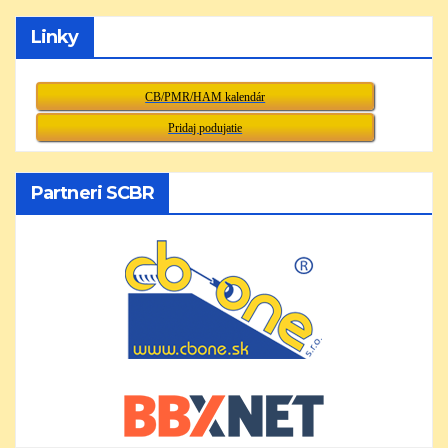
Linky
CB/PMR/HAM kalendár
Pridaj podujatie
Partneri SCBR