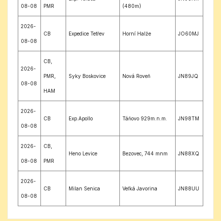
08-08
PMR
(480m)
2026-
CB
Expedice Tetřev
Horní Halže
JO60MJ
08-08
CB,
2026-
PMR,
Syky Boskovice
Nová Roveň
JN89JQ
08-08
HAM
2026-
CB
Exp.Apollo
Táňovo 929m.n.m.
JN98TM
08-08
2026-
CB,
Heno Levice
Bezovec, 744 mnm
JN88XQ
08-08
PMR
2026-
CB
Milan Senica
Veľká Javorina
JN88UU
08-08