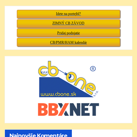
Idete na portejbl?
ZIMNÝ CB ZÁVOD
Pridaj podujatie
CB/PMR/HAM kalendár
Najnovšie Komentáre