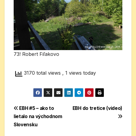
73! Robert Fiľakovo
3170 total views
, 1 views today
Navigácia
EBH #5 – ako to
EBH do tretice (video)
lietalo na východnom
v
Slovensku
článku