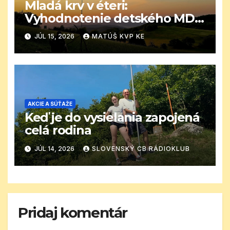
Mladá krv v éteri:
Vyhodnotenie detského MDD
CB závodu
JÚL 15, 2026
MATÚŠ KVP KE
AKCIE A SÚŤAŽE
Keď je do vysielania zapojená
celá rodina
JÚL 14, 2026
SLOVENSKÝ CB RÁDIOKLUB
Pridaj komentár