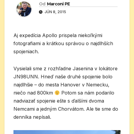
Od
Marconi PE
JÚN 8, 2015
Aj expedícia Apollo prispela niekoľkými
fotografiami a krátkou správou o najdlhších
spojeniach.
Vysielali sme z rozhľadne Jasenina v lokátore
JN98UNN. Hneď naše druhé spojenie bolo
najdlhšie – do mesta Hanover v Nemecku,
niečo nad 800km
Potom sa nám podarilo
nadviazať spojenie ešte s ďalšími dvoma
Nemcami a jedným Chorvátom. Ale tie sme do
denníka nepísali.