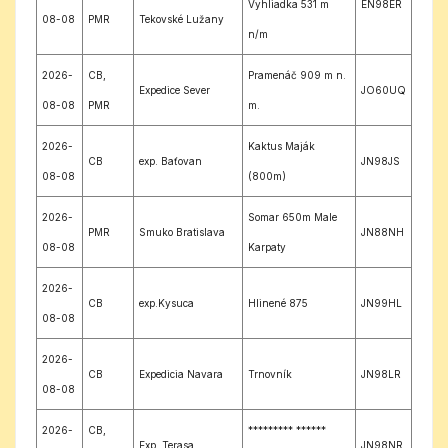
Vyhliadka 531 m
EN98ER
08-08
PMR
Tekovské Lužany
n/m
2026-
CB,
Pramenáč 909 m n.
Expedice Sever
JO60UQ
08-08
PMR
m.
2026-
Kaktus Maják
CB
exp. Baťovan
JN98JS
08-08
(800m)
2026-
Somar 650m Male
PMR
Smuko Bratislava
JN88NH
08-08
Karpaty
2026-
CB
exp.Kysuca
Hlinené 875
JN99HL
08-08
2026-
CB
Expedicia Navara
Trnovník
JN98LR
08-08
2026-
CB,
********* ******
Exp. Terasa
JN98NR