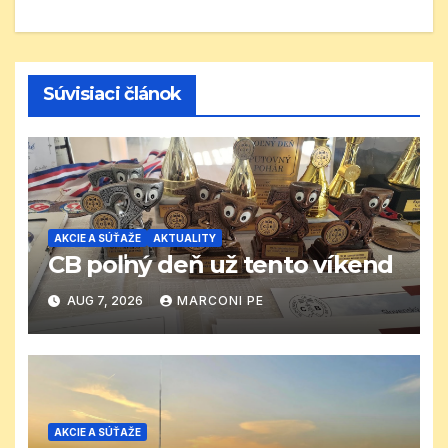
Súvisiaci článok
AKCIE A SÚŤAŽE
AKTUALITY
CB poľný deň už tento víkend
AUG 7, 2026
MARCONI PE
AKCIE A SÚŤAŽE