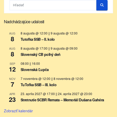
Nadchádzajúce udalosti
8 augusta @ 12:00
||
9 augusta @ 12:00
AUG
8
Tutofka SSB – II. kolo
8 augusta @ 17:00
||
9 augusta @ 09:00
AUG
8
Slovenský CB poľný deň
08:00
||
16:00
SEP
12
Slovenská Ľupča
7 novembra @ 12:00
||
8 novembra @ 12:00
NOV
7
TuTofka SSB – III. kolo
23. apríla 2027 @ 17:00
||
24. apríla 2027 @ 23:00
APR
23
Stretnutie SCBR Remata – Memoriál Dušana Gahéra
Zobraziť kalendár