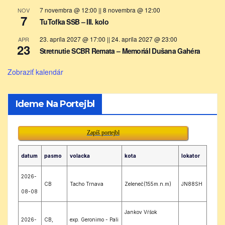
7 novembra @ 12:00
||
8 novembra @ 12:00
NOV
7
TuTofka SSB – III. kolo
23. apríla 2027 @ 17:00
||
24. apríla 2027 @ 23:00
APR
23
Stretnutie SCBR Remata – Memoriál Dušana Gahéra
Zobraziť kalendár
Ideme Na Portejbl
Zapíš portejbl
datum
pasmo
volacka
kota
lokator
2026-
CB
Tacho Trnava
Zeleneč(155m.n.m)
JN88SH
08-08
Jankov Vŕšok
2026-
CB,
exp. Geronimo - Pali