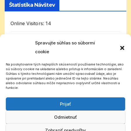
Štatistika Návštev
Online Visitors:
14
Today's Visitors:
2 594
Spravujte súhlas so súbormi
cookie
Celkom návštevníkov:
1 003 641
Na poskytovanie tých najlepších skúseností používame technológie, ako
sú súbory cookie na ukladanie a/alebo prístup k informáciám o zariadení.
Súhlas s týmito technológiami nám umožní spracovávať údaje, ako je
správanie pri prehliadaní alebo jedinečné ID na tejto stránke. Nesúhlas
alebo odvolanie súhlasu môže nepriaznivo ovplyvniť určité vlastnosti a
funkcie.
Prijať
Slovenský CB rádioklub
Odmietnuť
Zobraziť predvoľby