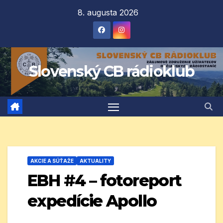
Prejsť
8. augusta 2026
na
obsah
Slovenský CB rádioklub
AKCIE A SÚŤAŽE
AKTUALITY
EBH #4 – fotoreport
expedície Apollo