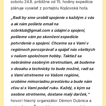
sobotu 24.8. približne od 15. hodiny expedícia
plánuje vysielať z portejblu Kojšovská hoľa.
„Radi by sme urobili spojenie s každým z vás
a ak nám pošlete email na
ocbrklub@gmail.com s údajmi o spojení,
pošleme vám po skončení expedície
potvrdenie o spojení. Chceme sa s Vami v
regiónoch porozprávať a spájať nás všetkých
v našom spoločnom hobby. Taktiež sa
nebránime osobným stretnutiam, ak budeme
v dosahu a technicky to bude možné, radi sa
s Vami stretneme vo Vašom regióne,
urobíme mimoriadnu prestávku a bude nám
cťou si s Vami podať ruku. Každý, s kým sa
osobne stretneme, dostane malý darček,“
hovorí hlavný organizátor Démon Dubnica a