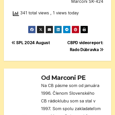
Marconi SK-424
341 total views
, 1 views today
Navigácia
SPL 2024 August
CBPD videoreport:
Rado Dúbravka
v
článku
Od
Marconi PE
Na CB pásme som od januára
1996. Členom Slovenského
CB rádioklubu som sa stal v
1997. Som spolu zakladateľom