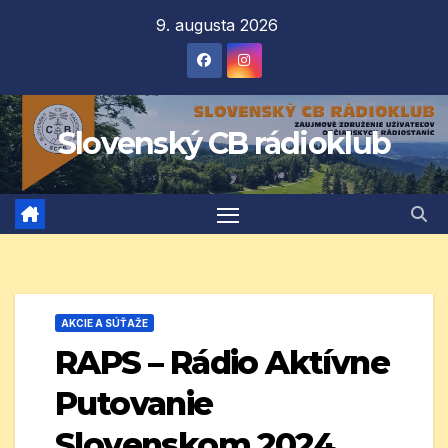
Prejsť
9. augusta 2026
na
obsah
Slovenský CB rádioklub
AKCIE A SÚŤAŽE
RAPS – Rádio Aktívne
Putovanie
Slovenskom 2024