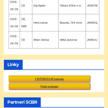
2026-
CB
Exp.Apollo
Táňovo 929m.n.m.
JN98TM
08-08
2026-
CB,
Heno Levice
Bezovec, 744 mnm
JN88XQ
08-08
PMR
2026-
CB
Milan Senica
Veľká Javorina
JN88UU
08-08
Linky
CB/PMR/HAM kalendár
Pridaj podujatie
Partneri SCBR