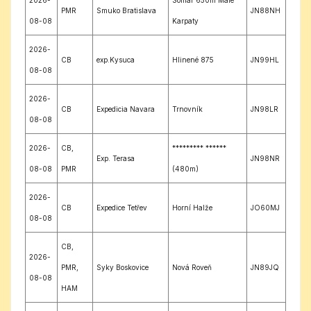
2026-
Somar 650m Male
PMR
Smuko Bratislava
JN88NH
08-08
Karpaty
2026-
CB
exp.Kysuca
Hlinené 875
JN99HL
08-08
2026-
CB
Expedicia Navara
Trnovník
JN98LR
08-08
2026-
CB,
********* ******
Exp. Terasa
JN98NR
08-08
PMR
(480m)
2026-
CB
Expedice Tetřev
Horní Halže
JO60MJ
08-08
CB,
2026-
PMR,
Syky Boskovice
Nová Roveň
JN89JQ
08-08
HAM