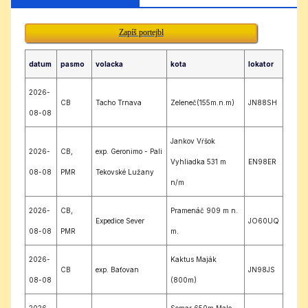
Zapíš portejbl
datum
pasmo
volacka
kota
lokator
2026-
CB
Tacho Trnava
Zeleneč(155m.n.m)
JN88SH
08-08
Jankov Vŕšok
2026-
CB,
exp. Geronimo - Pali
Vyhliadka 531 m
EN98ER
08-08
PMR
Tekovské Lužany
n/m
2026-
CB,
Pramenáč 909 m n.
Expedice Sever
JO60UQ
08-08
PMR
m.
2026-
Kaktus Maják
CB
exp. Baťovan
JN98JS
08-08
(800m)