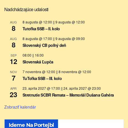
Nadchádzajúce udalosti
8 augusta @ 12:00
||
9 augusta @ 12:00
AUG
8
Tutofka SSB – II. kolo
8 augusta @ 17:00
||
9 augusta @ 09:00
AUG
8
Slovenský CB poľný deň
08:00
||
16:00
SEP
12
Slovenská Ľupča
7 novembra @ 12:00
||
8 novembra @ 12:00
NOV
7
TuTofka SSB – III. kolo
23. apríla 2027 @ 17:00
||
24. apríla 2027 @ 23:00
APR
23
Stretnutie SCBR Remata – Memoriál Dušana Gahéra
Zobraziť kalendár
Ideme Na Portejbl