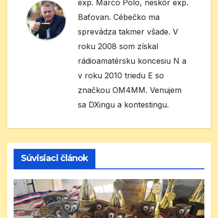
exp. Marco Polo, neskôr exp.
Baťovan. Cébečko ma
sprevádza takmer všade. V
roku 2008 som získal
rádioamatérsku koncesiu N a
v roku 2010 triedu E so
značkou OM4MM. Venujem
sa DXingu a kontestingu.
Súvisiaci článok