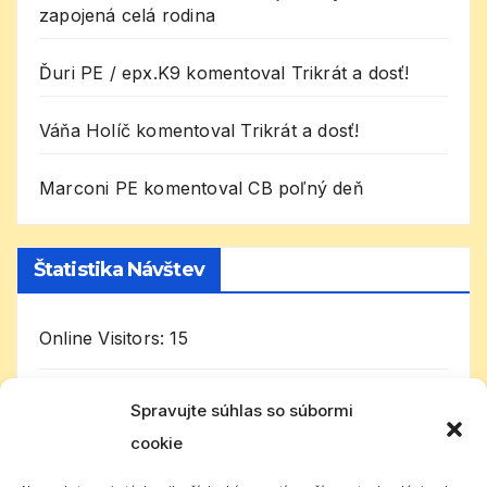
zapojená celá rodina
Ďuri PE / epx.K9
komentoval
Trikrát a dosť!
Váňa Holíč
komentoval
Trikrát a dosť!
Marconi PE
komentoval
CB poľný deň
Štatistika Návštev
Online Visitors:
15
Today's Visitors:
32
Spravujte súhlas so súbormi
cookie
Celkom návštevníkov:
1 003 998