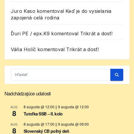
Juro Kaso
komentoval
Keď je do vysielania
zapojená celá rodina
Ďuri PE / epx.K9
komentoval
Trikrát a dosť!
Váňa Holíč
komentoval
Trikrát a dosť!
Nadchádzajúce udalosti
8 augusta @ 12:00
||
9 augusta @ 12:00
AUG
8
Tutofka SSB – II. kolo
8 augusta @ 17:00
||
9 augusta @ 09:00
AUG
8
Slovenský CB poľný deň