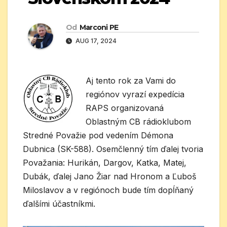
Od
Marconi PE
AUG 17, 2024
Aj tento rok za Vami do
regiónov vyrazí expedícia
RAPS organizovaná
Oblastným CB rádioklubom
Stredné Považie pod vedením Démona
Dubnica (SK-588). Osemčlenný tím ďalej tvoria
Považania: Hurikán, Dargov, Katka, Matej,
Dubák, ďalej Jano Žiar nad Hronom a Ľuboš
Miloslavov a v regiónoch bude tím dopĺňaný
ďalšími účastníkmi.