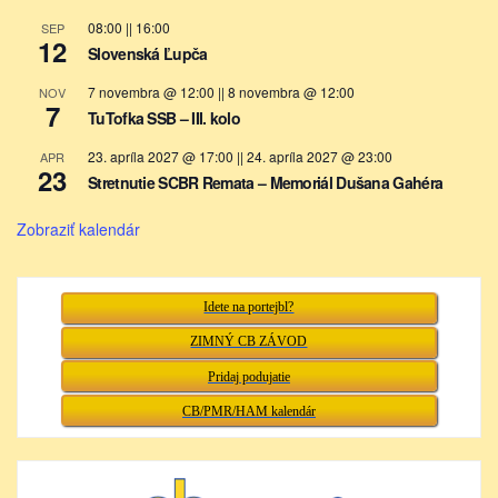
08:00
||
16:00
SEP
12
Slovenská Ľupča
7 novembra @ 12:00
||
8 novembra @ 12:00
NOV
7
TuTofka SSB – III. kolo
23. apríla 2027 @ 17:00
||
24. apríla 2027 @ 23:00
APR
23
Stretnutie SCBR Remata – Memoriál Dušana Gahéra
Zobraziť kalendár
Idete na portejbl?
ZIMNÝ CB ZÁVOD
Pridaj podujatie
CB/PMR/HAM kalendár