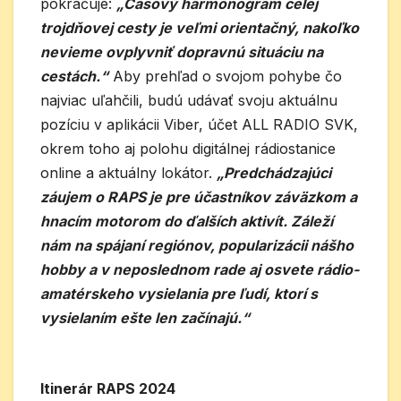
pokračuje:
„Časový harmonogram celej
trojdňovej cesty je veľmi orientačný, nakoľko
nevieme ovplyvniť dopravnú situáciu na
cestách.“
Aby prehľad o svojom pohybe čo
najviac uľahčili, budú udávať svoju aktuálnu
pozíciu v aplikácii Viber, účet ALL RADIO SVK,
okrem toho aj polohu digitálnej rádiostanice
online a aktuálny lokátor.
„Predchádzajúci
záujem o RAPS je pre účastníkov záväzkom a
hnacím motorom do ďalších aktivít. Záleží
nám na spájaní regiónov, popularizácii nášho
hobby a v neposlednom rade aj osvete rádio-
amatérskeho vysielania pre ľudí, ktorí s
vysielaním ešte len začínajú.“
Itinerár RAPS 2024