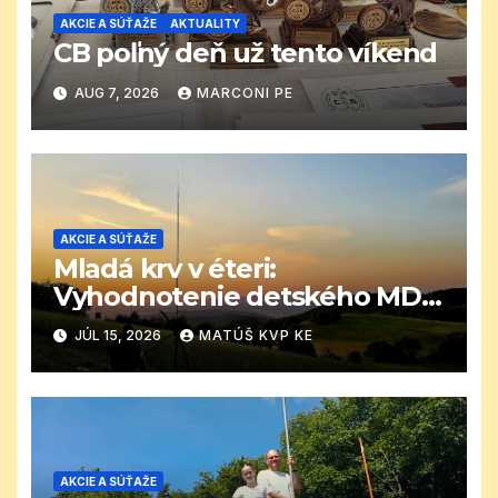
AKCIE A SÚŤAŽE
AKTUALITY
CB poľný deň už tento víkend
AUG 7, 2026
MARCONI PE
AKCIE A SÚŤAŽE
Mladá krv v éteri:
Vyhodnotenie detského MDD
CB závodu
JÚL 15, 2026
MATÚŠ KVP KE
AKCIE A SÚŤAŽE