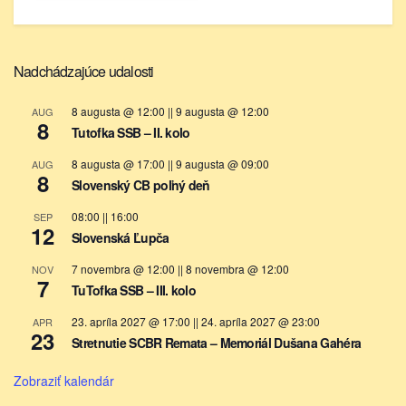
Nadchádzajúce udalosti
8 augusta @ 12:00
||
9 augusta @ 12:00
AUG
8
Tutofka SSB – II. kolo
8 augusta @ 17:00
||
9 augusta @ 09:00
AUG
8
Slovenský CB poľný deň
08:00
||
16:00
SEP
12
Slovenská Ľupča
7 novembra @ 12:00
||
8 novembra @ 12:00
NOV
7
TuTofka SSB – III. kolo
23. apríla 2027 @ 17:00
||
24. apríla 2027 @ 23:00
APR
23
Stretnutie SCBR Remata – Memoriál Dušana Gahéra
Zobraziť kalendár