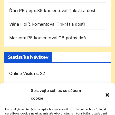
Ďuri PE / epx.K9
komentoval
Trikrát a dosť!
Váňa Holíč
komentoval
Trikrát a dosť!
Marconi PE
komentoval
CB poľný deň
Štatistika Návštev
Online Visitors:
22
Today's Visitors:
2 095
Spravujte súhlas so súbormi
cookie
Celkom návštevníkov:
1 003 142
Na poskytovanie tých najlepších skúseností používame technológie, ako
sú súbory cookie na ukladanie a/alebo prístup k informáciám o zariadení.