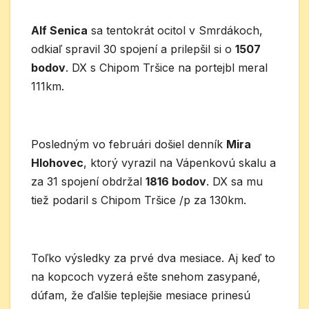
Alf Senica
sa tentokrát ocitol v Smrdákoch,
odkiaľ spravil 30 spojení a prilepšil si o
1507
bodov
. DX s Chipom Tršice na portejbl meral
111km.
Posledným vo februári došiel denník
Mira
Hlohovec
, ktorý vyrazil na Vápenkovú skalu a
za 31 spojení obdržal
1816 bodov
. DX sa mu
tiež podaril s Chipom Tršice /p za 130km.
Toľko výsledky za prvé dva mesiace. Aj keď to
na kopcoch vyzerá ešte snehom zasypané,
dúfam, že ďalšie teplejšie mesiace prinesú