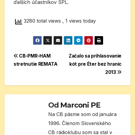
ďalších účastníkov SPL.
3280 total views
, 1 views today
Navigácia
CB-PMR-HAM
Začalo sa prihlasovanie
stretnutie REMATA
kót pre Éter bez hraníc
v
2013
článku
Od
Marconi PE
Na CB pásme som od januára
1996. Členom Slovenského
CB rádioklubu som sa stal v