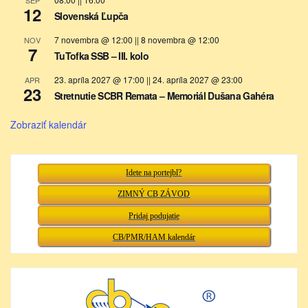
SEP
12
Slovenská Ľupča
7 novembra @ 12:00
||
8 novembra @ 12:00
NOV
7
TuTofka SSB – III. kolo
23. apríla 2027 @ 17:00
||
24. apríla 2027 @ 23:00
APR
23
Stretnutie SCBR Remata – Memoriál Dušana Gahéra
Zobraziť kalendár
Idete na portejbl?
ZIMNÝ CB ZÁVOD
Pridaj podujatie
CB/PMR/HAM kalendár