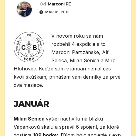
Od
Marconi PE
MAR 16, 2013
V novom roku sa nám
rozbehli 4 expdície a to
Marconi Partizánske, Alf
Senica, Milan Senica a Miro
Hlohovec. Keďže som v januári nemal čas
kvôli skúškam, prinášam vám denníky za prvé
dva mesiace.
JANUÁR
Milan Senica
vyšiel nachvíľu na blízku
Vápenkovú skalu a spravil 6 spojení, za ktoré
dostáva
189 bodov
. DXom bolo spojenie s exp.