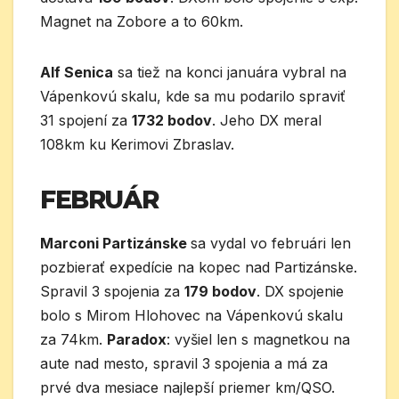
Magnet na Zobore a to 60km.
Alf Senica
sa tiež na konci januára vybral na
Vápenkovú skalu, kde sa mu podarilo spraviť
31 spojení za
1732 bodov
. Jeho DX meral
108km ku Kerimovi Zbraslav.
FEBRUÁR
Marconi Partizánske
sa vydal vo februári len
pozbierať expedície na kopec nad Partizánske.
Spravil 3 spojenia za
179 bodov
. DX spojenie
bolo s Mirom Hlohovec na Vápenkovú skalu
za 74km.
Paradox
: vyšiel len s magnetkou na
aute nad mesto, spravil 3 spojenia a má za
prvé dva mesiace najlepší priemer km/QSO.