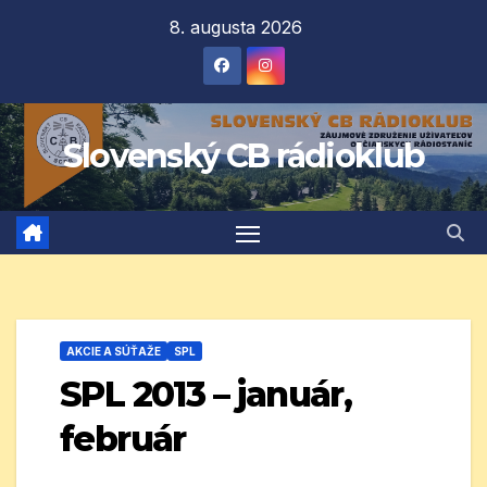
Prejsť
8. augusta 2026
na
obsah
Slovenský CB rádioklub
AKCIE A SÚŤAŽE
SPL
SPL 2013 – január,
február