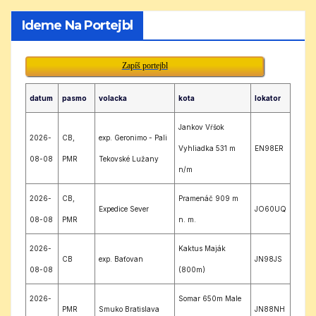
Ideme Na Portejbl
Zapíš portejbl
datum
pasmo
volacka
kota
lokator
Jankov Vŕšok
2026-
CB,
exp. Geronimo - Pali
Vyhliadka 531 m
EN98ER
08-08
PMR
Tekovské Lužany
n/m
2026-
CB,
Pramenáč 909 m
Expedice Sever
JO60UQ
08-08
PMR
n. m.
2026-
Kaktus Maják
CB
exp. Baťovan
JN98JS
08-08
(800m)
2026-
Somar 650m Male
PMR
Smuko Bratislava
JN88NH