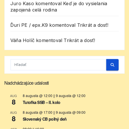
Juro Kaso
komentoval
Keď je do vysielania
zapojená celá rodina
Ďuri PE / epx.K9
komentoval
Trikrát a dosť!
Váňa Holíč
komentoval
Trikrát a dosť!
Nadchádzajúce udalosti
8 augusta @ 12:00
||
9 augusta @ 12:00
AUG
8
Tutofka SSB – II. kolo
8 augusta @ 17:00
||
9 augusta @ 09:00
AUG
8
Slovenský CB poľný deň
08:00
||
16:00