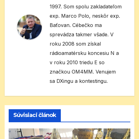
1997. Som spolu zakladateľom
exp. Marco Polo, neskôr exp.
Baťovan. Cébečko ma
sprevádza takmer všade. V
roku 2008 som získal
rádioamatérsku koncesiu N a
v roku 2010 triedu E so
značkou OM4MM. Venujem
sa DXingu a kontestingu.
Súvisiaci článok