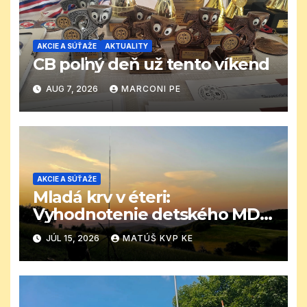
AKCIE A SÚŤAŽE
AKTUALITY
CB poľný deň už tento víkend
AUG 7, 2026
MARCONI PE
AKCIE A SÚŤAŽE
Mladá krv v éteri:
Vyhodnotenie detského MDD
CB závodu
JÚL 15, 2026
MATÚŠ KVP KE