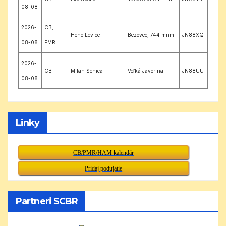
08-08
2026-
CB,
Heno Levice
Bezovec, 744 mnm
JN88XQ
08-08
PMR
2026-
CB
Milan Senica
Veľká Javorina
JN88UU
08-08
Linky
CB/PMR/HAM kalendár
Pridaj podujatie
Partneri SCBR