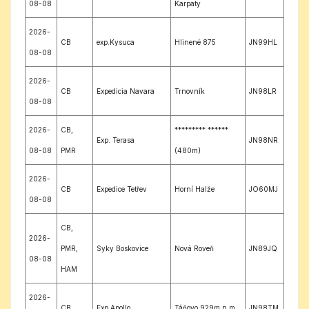
08-08
Karpaty
2026-
CB
exp.Kysuca
Hlinené 875
JN99HL
08-08
2026-
CB
Expedicia Navara
Trnovník
JN98LR
08-08
2026-
CB,
********* ******
Exp. Terasa
JN98NR
08-08
PMR
(480m)
2026-
CB
Expedice Tetřev
Horní Halže
JO60MJ
08-08
CB,
2026-
PMR,
Syky Boskovice
Nová Roveň
JN89JQ
08-08
HAM
2026-
CB
Exp.Apollo
Táňovo 929m.n.m.
JN98TM