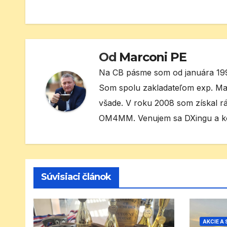
v
článku
Od
Marconi PE
Na CB pásme som od januára 199
Som spolu zakladateľom exp. Ma
všade. V roku 2008 som získal r
OM4MM. Venujem sa DXingu a ko
Súvisiaci článok
AKCIE A