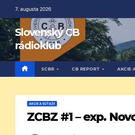
Prejsť
7. augusta 2026
na
obsah
Slovenský CB
rádioklub
SCBR
CB REPORT
AKCIE 
AKCIE A SÚŤAŽE
ZCBZ #1 – exp. Nov