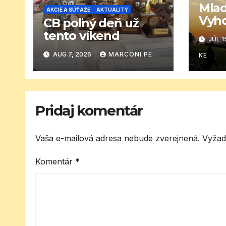
Mlad
AKCIE A SÚŤAŽE
AKTUALITY
Vyh
CB poľný deň už
det
tento víkend
JÚL 1
záv
AUG 7, 2026
MARCONI PE
KE
Pridaj komentár
Vaša e-mailová adresa nebude zverejnená.
Vyžad
Komentár
*