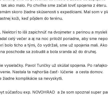
tak ako malo. Po chvíľke sme začali loviť spojenia z éteru. 
čo nemám skoro žiadne skúsenosti s expedíciami. Mal som v p
lastnej koži, keď pôjdem do terénu.
 Niektorí to išli zapichnúť na dvojmeter s perinou a mysleli 
dal celý večer a aj na noc priložil poriadne, aby sme nepo
eri bolo ticho a tými, čo vydržali, sme už spojenia mali. Ak
e na poschodie sa zobudili a bola sranda až do druhej.
vysielačky. Pavol Turičky už skúšal spojenia. Po raňajko
avenie. Nastala ta najhoršia časť- lúčenie a cesta domov.
e žiadne komplikácie sa nevyskytli.
byt súčasťou exp. NOVOHRAD a že som spoznal super par