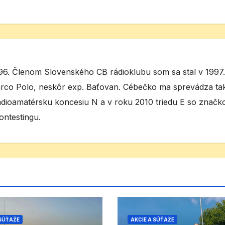
6. Členom Slovenského CB rádioklubu som sa stal v 1997.
rco Polo, neskôr exp. Baťovan. Cébečko ma sprevádza t
ádioamatérsku koncesiu N a v roku 2010 triedu E so značk
ntestingu.
 SÚŤAŽE
AKCIE A SÚŤAŽE