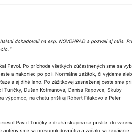
halani dohadovali na exp. NOVOHRAD a pozvali aj mňa. Pr
olo.“
akal Pavol. Po príchode všetkých zúčastnených sme sa vybr
ceste a nakoniec po poli. Normálne zážitok, či vyjdeme ale
ťaze a aj dlhé lano. Po zážitkovej zasneženej ceste sme priš
l Turíčky, Dušan Kotmanová, Denisa Rapovce, Skuby
a výpomoc, na chatu prišli aj Róbert Fiľakovo a Peter
iniesol Pavol Turíčky a druhá skupina sa pustila do vareni
e antény sme sa presunuli dovnútra a začalo sa zapájanie