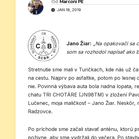
Od
Marconi PE
JAN 18, 2019
Jano Žiar:
„Na opakovači sa c
som sa rozhodol napísať ako b
Stretnutie sme mali v Turičkach, kde nás už č
na cestu. Najprv po asfaltke, potom po lesnej 
nie. Povinná výbava auta bola riadna lopata, re
chatu TRI CHOTÁRE (JN98TM) v zložení Pavo
Lučenec, moja maličkosť – Jano Žiar. Neskôr, n
Radzovce.
Po príchode sme začali stavať anténu, ktorú pr
poživne, aby sme vydržali do večera. Po stavb