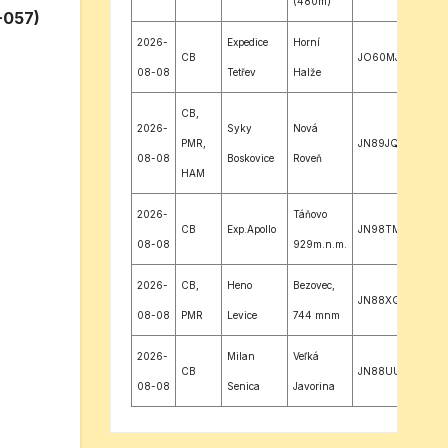
(480m)
-057)
2026-
Expedice
Horní
CB
JO60MJ
08-08
Tetřev
Halže
CB,
2026-
Syky
Nová
PMR,
JN89JQ
08-08
Boskovice
Roveň
HAM
2026-
Táňovo
CB
Exp.Apollo
JN98TM
08-08
929m.n.m.
2026-
CB,
Heno
Bezovec,
JN88XQ
08-08
PMR
Levice
744 mnm
2026-
Milan
Veľká
CB
JN88UU
08-08
Senica
Javorina