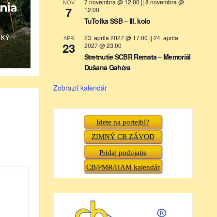
7 novembra @ 12:00
||
8 novembra @
NOV
ania
7
12:00
TuTofka SSB – III. kolo
23. apríla 2027 @ 17:00
||
24. apríla
SKÝ
APR
23
2027 @ 23:00
Stretnutie SCBR Remata – Memoriál
Dušana Gahéra
Zobraziť kalendár
Idete na portejbl?
ZIMNÝ CB ZÁVOD
Pridaj podujatie
CB/PMR/HAM kalendár