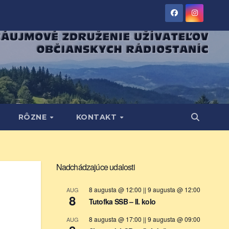
RÔZNE
KONTAKT
Nadchádzajúce udalosti
8 augusta @ 12:00
||
9 augusta @ 12:00
AUG
8
Tutofka SSB – II. kolo
8 augusta @ 17:00
||
9 augusta @ 09:00
AUG