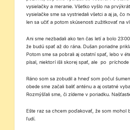
vysielačky a meranie. Všetko vyšlo na prvýkrát 
vysielačke sme sa vystriedali všetci a aj ja, 
len sa učiť a potom skúsenosti zužitkovať na v
Ani sme nezbadali ako ten čas letí a bolo 23:00.
že budú spať až do rána. Dušan poriadne prikla
Potom sme sa pobrali aj ostatní spať, lebo v ét
písal, niektorí išli skorej spať, ale po príchod
Ráno som sa zobudil a hneď som počul šumenie 
obede sme začali baliť anténu a aj ostatné vyb
Rozmýšľali sme, či zídeme v poriadku. Našťasti
Ešte raz sa chcem poďakovať, že som mohol 
ľudí.