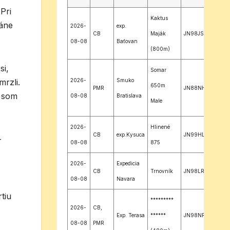
Pri
Kaktus
láne
2026-
exp.
CB
Maják
JN98JS
08-08
Baťovan
(800m)
si,
Somar
2026-
Smuko
mrzli.
650m
PMR
JN88NH
o som
08-08
Bratislava
Male
Karpaty
2026-
Hlinené
CB
exp.Kysuca
JN99HL
-
08-08
875
2026-
Expedicia
CB
Trnovník
JN98LR
08-08
Navara
tiu
*********
2026-
CB,
Exp. Terasa
******
JN98NR
08-08
PMR