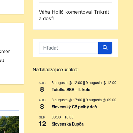
Váňa Holíč
komentoval
Trikrát
a dosť!
akmer
ou
Nadchádzajúce udalosti
8 augusta @ 12:00
||
9 augusta @ 12:00
AUG
8
Tutofka SSB – II. kolo
8 augusta @ 17:00
||
9 augusta @ 09:00
AUG
8
Slovenský CB poľný deň
08:00
||
16:00
SEP
12
Slovenská Ľupča