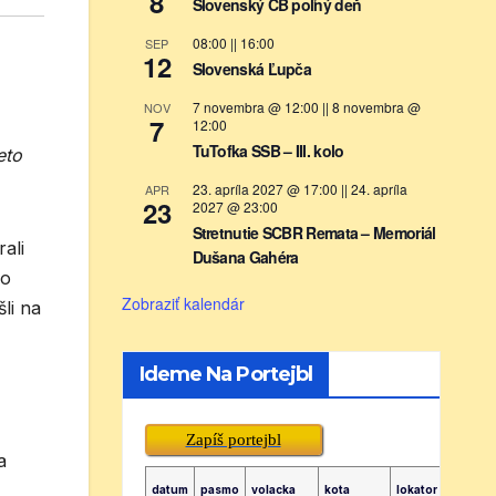
8
Slovenský CB poľný deň
08:00
||
16:00
SEP
12
Slovenská Ľupča
7 novembra @ 12:00
||
8 novembra @
NOV
7
12:00
TuTofka SSB – III. kolo
eto
23. apríla 2027 @ 17:00
||
24. apríla
APR
23
2027 @ 23:00
Stretnutie SCBR Remata – Memoriál
ali
Dušana Gahéra
bo
Zobraziť kalendár
li na
Ideme Na Portejbl
Zapíš portejbl
a
datum
pasmo
volacka
kota
lokator