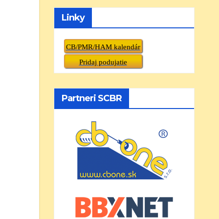
Linky
CB/PMR/HAM kalendár
Pridaj podujatie
Partneri SCBR