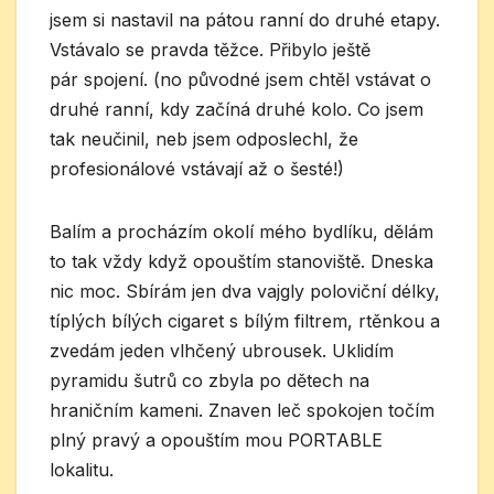
jsem si nastavil na pátou ranní do druhé etapy.
Vstávalo se pravda těžce. Přibylo ještě
pár spojení. (no původné jsem chtěl vstávat o
druhé ranní, kdy začíná druhé kolo. Co jsem
tak neučinil, neb jsem odposlechl, že
profesionálové vstávají až o šesté!)
Balím a procházím okolí mého bydlíku, dělám
to tak vždy když opouštím stanoviště. Dneska
nic moc. Sbírám jen dva vajgly poloviční délky,
típlých bílých cigaret s bílým filtrem, rtěnkou a
zvedám jeden vlhčený ubrousek. Uklidím
pyramidu šutrů co zbyla po dětech na
hraničním kameni. Znaven leč spokojen točím
plný pravý a opouštím mou PORTABLE
lokalitu.