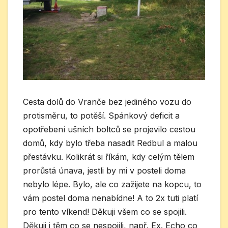
Cesta dolů do Vranče bez jediného vozu do
protisměru, to potěší. Spánkový deficit a
opotřebení ušních boltců se projevilo cestou
domů, kdy bylo třeba nasadit Redbul a malou
přestávku. Kolikrát si říkám, kdy celým tělem
prorůstá únava, jestli by mi v posteli doma
nebylo lépe. Bylo, ale co zažijete na kopcu, to
vám postel doma nenabídne! A to 2x tuti platí
pro tento víkend! Děkuji všem co se spojili.
Děkuji i těm co se nespojili, např. Ex. Echo co