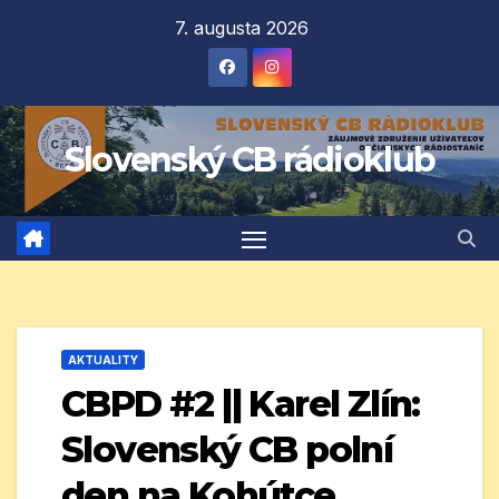
Prejsť
7. augusta 2026
na
obsah
Slovenský CB rádioklub
AKTUALITY
CBPD #2 || Karel Zlín:
Slovenský CB polní
den na Kohútce