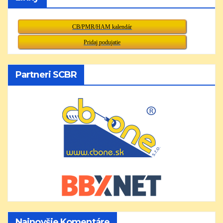
CB/PMR/HAM kalendár
Pridaj podujatie
Partneri SCBR
Najnovšie Komentáre