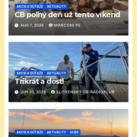
AKCIE A SÚŤAŽE
AKTUALITY
CB poľný deň už tento víkend
AUG 7, 2026
MARCONI PE
AKCIE A SÚŤAŽE
AKTUALITY
Trikrát a dosť!
JÚN 30, 2026
SLOVENSKÝ CB RÁDIOKLUB
AKCIE A SÚŤAŽE
AKTUALITY
SCBR