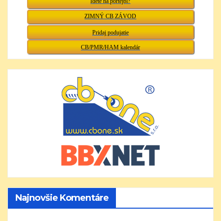
Idete na portejbl?
ZIMNÝ CB ZÁVOD
Pridaj podujatie
CB/PMR/HAM kalendár
Najnovšie Komentáre