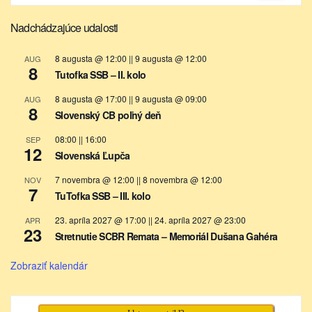
Nadchádzajúce udalosti
8 augusta @ 12:00
||
9 augusta @ 12:00
AUG
8
Tutofka SSB – II. kolo
8 augusta @ 17:00
||
9 augusta @ 09:00
AUG
8
Slovenský CB poľný deň
08:00
||
16:00
SEP
12
Slovenská Ľupča
7 novembra @ 12:00
||
8 novembra @ 12:00
NOV
7
TuTofka SSB – III. kolo
23. apríla 2027 @ 17:00
||
24. apríla 2027 @ 23:00
APR
23
Stretnutie SCBR Remata – Memoriál Dušana Gahéra
Zobraziť kalendár