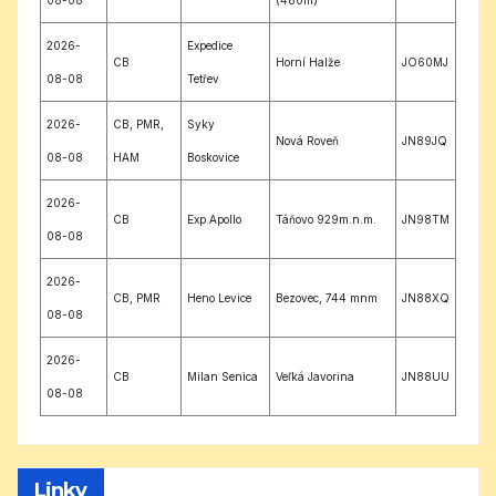
2026-
Expedice
CB
Horní Halže
JO60MJ
08-08
Tetřev
2026-
CB, PMR,
Syky
Nová Roveň
JN89JQ
08-08
HAM
Boskovice
2026-
CB
Exp.Apollo
Táňovo 929m.n.m.
JN98TM
08-08
2026-
CB, PMR
Heno Levice
Bezovec, 744 mnm
JN88XQ
08-08
2026-
CB
Milan Senica
Veľká Javorina
JN88UU
08-08
Linky