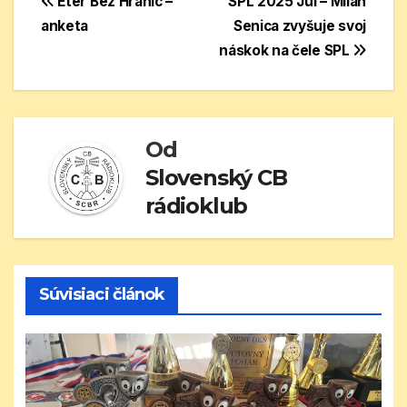
Navigácia
Éter Bez Hraníc –
SPL 2025 Júl – Milan
anketa
Senica zvyšuje svoj
v
náskok na čele SPL
článku
Od
Slovenský CB
rádioklub
Súvisiaci článok