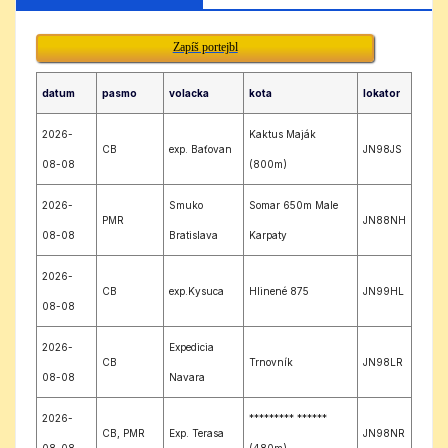
Zapíš portejbl
datum
pasmo
volacka
kota
lokator
2026-
Kaktus Maják
CB
exp. Baťovan
JN98JS
08-08
(800m)
2026-
Smuko
Somar 650m Male
PMR
JN88NH
08-08
Bratislava
Karpaty
2026-
CB
exp.Kysuca
Hlinené 875
JN99HL
08-08
2026-
Expedicia
CB
Trnovník
JN98LR
08-08
Navara
2026-
********* ******
CB, PMR
Exp. Terasa
JN98NR
08-08
(480m)