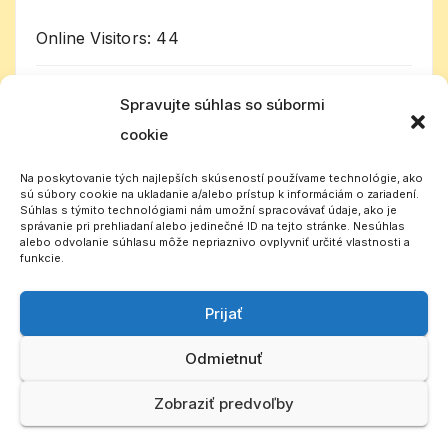
Online Visitors:
44
Today's Visitors:
11 511
Spravujte súhlas so súbormi
cookie
Celkom návštevníkov:
1 000 786
Na poskytovanie tých najlepších skúseností používame technológie, ako
sú súbory cookie na ukladanie a/alebo prístup k informáciám o zariadení.
Súhlas s týmito technológiami nám umožní spracovávať údaje, ako je
správanie pri prehliadaní alebo jedinečné ID na tejto stránke. Nesúhlas
alebo odvolanie súhlasu môže nepriaznivo ovplyvniť určité vlastnosti a
funkcie.
Prijať
Slovenský CB rádioklub
Odmietnuť
Zobraziť predvoľby
Vytvorené pomocou WordPress
|
Téma: Newsup od
Themeansar
.