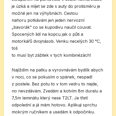
je úzká a míjet se zde s auty do protisměru je
možné jen na výhybnách. Cestou
nahoru potkávám jen jeden nervozní
„bavorák“ co se kupodivu naučil couvat.
Spocených lidí na kopcu jak o půti a
motorkářů dvojnásob. Venku necelých 30 °C,
toš
to musí byt zážitek v tych kombinézách!
Najíždím na patku a vyrovnávám bydlík abych
v noci, co se pokusím o spánek, nespadl
z postele. Bez potu to v tom vedru to nejde,
no nevzdávám. Zvedám a kotvím 8m duralu a
7,5m laminátu který nese T2LT. Je třetí
odpolední a já mám hotovo. Aplikuji sprchu
mokrým ručníkem a usedám k odpočinku.