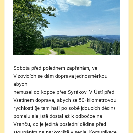
Sobota před polednem zapřahám, ve
Vizovicích se dám doprava jednosměrkou
abych
nemusel do kopce přes Syrákov. V Ústí před
Vsetínem doprava, abych se 50-kilometrovou
rychlostí (je tam hafl po sobě jdoucích dědin)
pomalu ale jistě dostal až k odbočce na
Vranču, co je jediná poslední dědina před
stoupáním na parkoviště v sedle. Komunikace