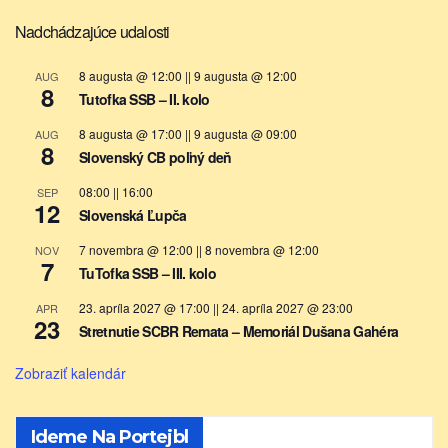
Nadchádzajúce udalosti
8 augusta @ 12:00
||
9 augusta @ 12:00
AUG
8
Tutofka SSB – II. kolo
8 augusta @ 17:00
||
9 augusta @ 09:00
AUG
8
Slovenský CB poľný deň
08:00
||
16:00
SEP
12
Slovenská Ľupča
7 novembra @ 12:00
||
8 novembra @ 12:00
NOV
7
TuTofka SSB – III. kolo
23. apríla 2027 @ 17:00
||
24. apríla 2027 @ 23:00
APR
23
Stretnutie SCBR Remata – Memoriál Dušana Gahéra
Zobraziť kalendár
Ideme Na Portejbl