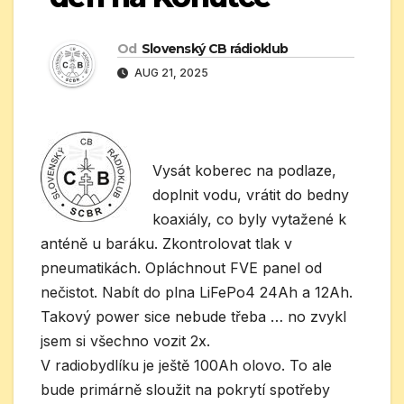
Od
Slovenský CB rádioklub
AUG 21, 2025
Vysát koberec na podlaze,
doplnit vodu, vrátit do bedny
koaxiály, co byly vytažené k
anténě u baráku. Zkontrolovat tlak v
pneumatikách. Opláchnout FVE panel od
nečistot. Nabít do plna LiFePo4 24Ah a 12Ah.
Takový power sice nebude třeba … no zvykl
jsem si všechno vozit 2x.
V radiobydlíku je ještě 100Ah olovo. To ale
bude primárně sloužit na pokrytí spotřeby