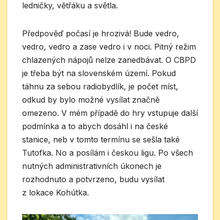
ledničky, větřáku a světla.
Předpověď počasí je hrozivá! Bude vedro,
vedro, vedro a zase vedro i v noci. Pitný režim
chlazených nápojů nelze zanedbávat. O CBPD
je třeba být na slovenském území. Pokud
táhnu za sebou radiobydlík, je počet míst,
odkud by bylo možné vysílat značně
omezeno. V mém případě do hry vstupuje další
podmínka a to abych dosáhl i na české
stanice, neb v tomto termínu se sešla také
Tutofka. No a posílám i českou ligu. Po všech
nutných administrativních úkonech je
rozhodnuto a potvrzeno, budu vysílat
z lokace Kohútka.