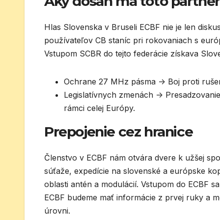
Aký dosah má toto partne
Hlas Slovenska v Bruseli ECBF nie je len disku
používateľov CB staníc pri rokovaniach s euró
Vstupom SCBR do tejto federácie získava Slove
Ochrane 27 MHz pásma -> Boj proti rušen
Legislatívnych zmenách -> Presadzovani
rámci celej Európy.
Prepojenie cez hranice
Členstvo v ECBF nám otvára dvere k užšej spol
súťaže, expedície na slovenské a európske ko
oblasti antén a modulácií. Vstupom do ECBF s
ECBF budeme mať informácie z prvej ruky a 
úrovni.