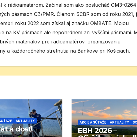
tal k rádioamatérom. Začínal som ako poslucháč OM3-0264
ných pásmach CB/PMR. Členom SCBR som od roku 2021, 
cembri roku 2022 som získal aj značku OM8ATE. Mojou
lanie na KV pásmach ale nepohrdnem ani vyššími pásmami. 
ebných materiálov pre rádioamatérov, organizovaniu
ny a každoročného stretnutia na Bankove pri Košiciach.
 SÚŤAŽE
AKTUALITY
AKCIE A SÚŤAŽE
AKTUALITY
S
át a dosť!
EBH 2026 –