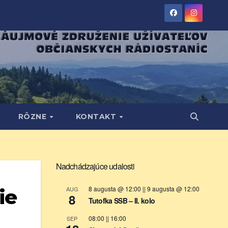
RÔZNE
KONTAKT
Nadchádzajúce udalosti
8 augusta @ 12:00
||
9 augusta @ 12:00
AUG
ie
8
Tutofka SSB – II. kolo
08:00
||
16:00
SEP