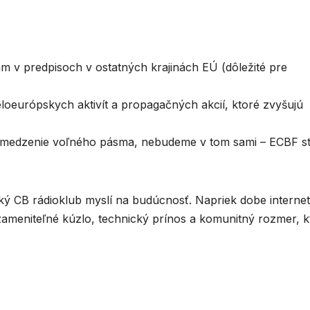
ám v predpisoch v ostatných krajinách EÚ (dôležité pre
loeurópskych aktivít a propagačných akcií, ktoré zvyšujú
bmedzenie voľného pásma, nebudeme v tom sami – ECBF st
ký CB rádioklub myslí na budúcnosť. Napriek dobe interne
ameniteľné kúzlo, technický prínos a komunitný rozmer, k