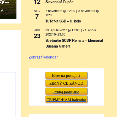
12
ky
Slovenská Ľupča
7 novembra @ 12:00
||
8 novembra @
NOV
ZV
7
12:00
TuTofka SSB – III. kolo
23. apríla 2027 @ 17:00
||
24. apríla
APR
23
2027 @ 23:00
Stretnutie SCBR Remata – Memoriál
Dušana Gahéra
Zobraziť kalendár
Idete na portejbl?
ZIMNÝ CB ZÁVOD
Pridaj podujatie
CB/PMR/HAM kalendár