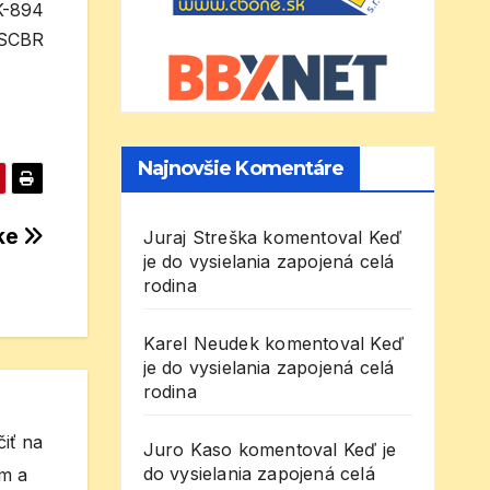
K-894
 SCBR
Najnovšie Komentáre
ske
Juraj Streška
komentoval
Keď
je do vysielania zapojená celá
rodina
Karel Neudek
komentoval
Keď
je do vysielania zapojená celá
rodina
iť na
Juro Kaso
komentoval
Keď je
do vysielania zapojená celá
om a