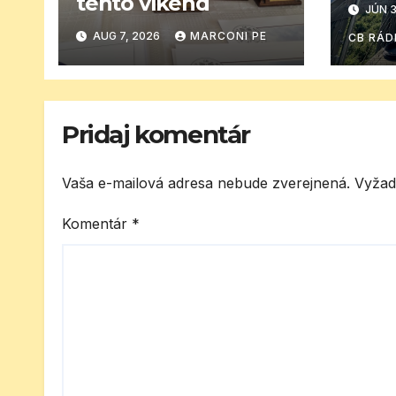
tento víkend
JÚN 3
AUG 7, 2026
MARCONI PE
CB RÁD
Pridaj komentár
Vaša e-mailová adresa nebude zverejnená.
Vyžad
Komentár
*