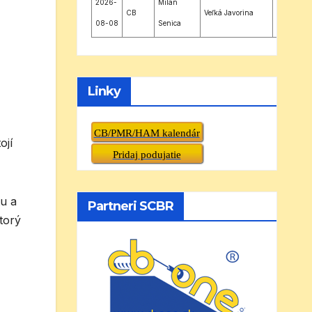
2026-
Milan
CB
Veľká Javorina
JN88UU
08-08
Senica
Linky
CB/PMR/HAM kalendár
ojí
Pridaj podujatie
tu a
Partneri SCBR
torý