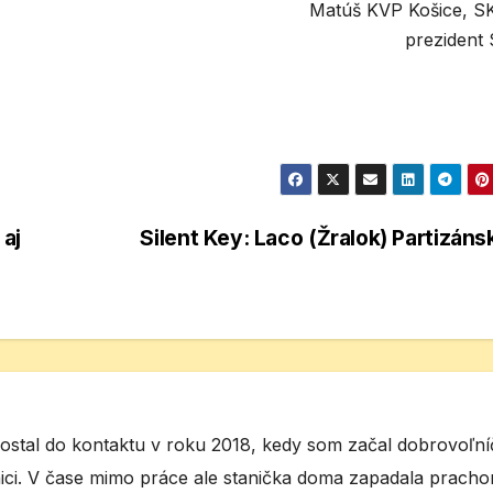
Matúš KVP Košice, S
prezident
aj
Silent Key: Laco (Žralok) Partizán
ostal do kontaktu v roku 2018, kedy som začal dobrovoľníč
eznici. V čase mimo práce ale stanička doma zapadala prach