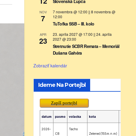
12
Slovenská Ľupča
7 novembra @ 12:00
||
8 novembra @
NOV
7
12:00
TuTofka SSB – III. kolo
23. apríla 2027 @ 17:00
||
24. apríla
APR
23
2027 @ 23:00
Stretnutie SCBR Remata – Memoriál
Dušana Gahéra
Zobraziť kalendár
Ideme Na Portejbl
Zapíš portejbl
datum
pasmo
volacka
kota
lokator
2026-
Tacho
CB
Zeleneč(155m.n.m)
JN88SH