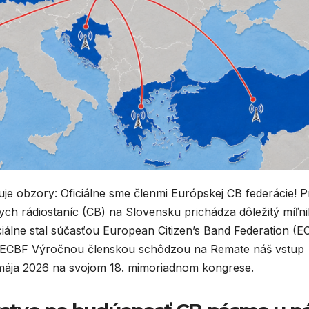
uje obzory: Oficiálne sme členmi Európskej CB federácie! P
h rádiostaníc (CB) na Slovensku prichádza dôležitý míľni
iálne stal súčasťou European Citizen’s Band Federation (E
 ECBF Výročnou členskou schôdzou na Remate náš vstup
0. mája 2026 na svojom 18. mimoriadnom kongrese.