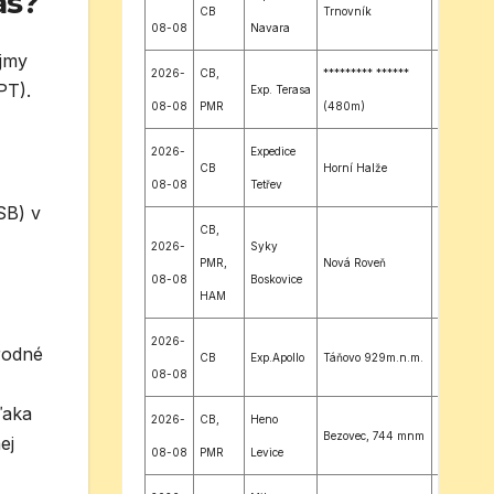
ás?
CB
Trnovník
JN98LR
08-08
Navara
ujmy
2026-
CB,
********* ******
PT).
Exp. Terasa
JN98NR
08-08
PMR
(480m)
2026-
Expedice
CB
Horní Halže
JO60MJ
08-08
Tetřev
SB) v
CB,
2026-
Syky
PMR,
Nová Roveň
JN89JQ
08-08
Boskovice
HAM
2026-
rodné
CB
Exp.Apollo
Táňovo 929m.n.m.
JN98TM
08-08
ďaka
2026-
CB,
Heno
Bezovec, 744 mnm
JN88XQ
ej
08-08
PMR
Levice