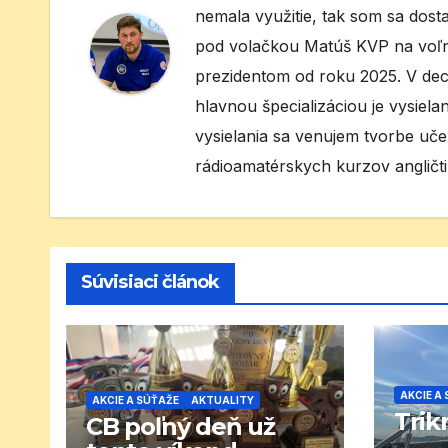
nemala využitie, tak som sa dos
pod volačkou Matúš KVP na voľ
prezidentom od roku 2025. V de
hlavnou špecializáciou je vysie
vysielania sa venujem tvorbe uč
rádioamatérskych kurzov angličti
Súvisiaci článok
AKCIE A
AKCIE A SÚŤAŽE
AKTUALITY
Trikr
CB poľný deň už