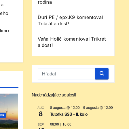
rodina
 a
jeho
Ďuri PE / epx.K9
komentoval
Trikrát a dosť!
Mimo
Váňa Holíč
komentoval
Trikrát
a dosť!
Nadchádzajúce udalosti
8 augusta @ 12:00
||
9 augusta @ 12:00
AUG
8
Tutofka SSB – II. kolo
CBR
08:00
||
16:00
SEP