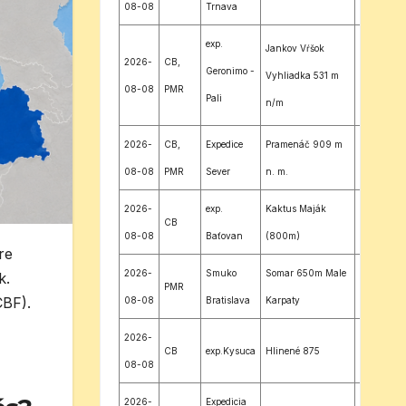
08-08
Trnava
exp.
Jankov Vŕšok
2026-
CB,
Geronimo -
Vyhliadka 531 m
EN98ER
08-08
PMR
Pali
n/m
Tekovské
2026-
CB,
Expedice
Pramenáč 909 m
Lužany
JO60UQ
08-08
PMR
Sever
n. m.
2026-
exp.
Kaktus Maják
CB
JN98JS
08-08
Baťovan
(800m)
re
2026-
Smuko
Somar 650m Male
k.
PMR
JN88NH
CBF).
08-08
Bratislava
Karpaty
2026-
CB
exp.Kysuca
Hlinené 875
JN99HL
08-08
2026-
Expedicia