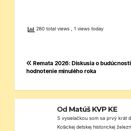
280 total views
, 1 views today
Navigácia
Remata 2026: Diskusia o budúcnosti 
hodnotenie minulého roka
v
článku
Od
Matúš KVP KE
S vysielačkou som sa prvý krát d
Košickej detskej historickej žel