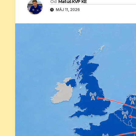
Od
Matúš KVP KE
MÁJ 11, 2026