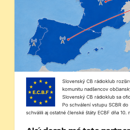
Slovenský CB rádioklub rozšir
komunitu nadšencov občianskyc
Slovenský CB rádioklub sa ofic
Po schválení vstupu SCBR do
schválili aj ostatné členské štáty ECBF dňa 1