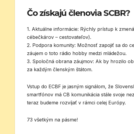
Čo získajú členovia SCBR?
1. Aktuálne informácie: Rýchly prístup k zmen
cébečkárov – cestovateľov).
2. Podpora komunity: Možnosť zapojiť sa do ce
záujem o toto rádio hobby medzi mládežou.
3. Spoločná obrana záujmov: Ak by hrozilo o
za každým členským štátom.
Vstup do ECBF je jasným signálom, že Slovens
smartfónov má CB komunikácia stále svoje nez
teraz budeme rozvíjať v rámci celej Európy.
73 všetkým na pásme!