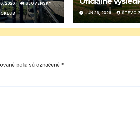
Oficiálne výsled
0, 2026
SLOVENSKÝ
Slovenskej časti
JÚN 26, 2026
ŠTEVO 
IOKLUB
ované polia sú označené
*