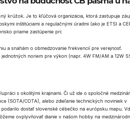
rstvo na budúcnosť CB pásma u n
sný krúžok. Je to kľúčová organizácia, ktorá zastupuje zá
pskymi inštitúciami a regulačnými úradmi (ako je ETSI a CE
nsko priame zastúpenie pri:
iu a snahám o obmedzovanie frekvencií pre verejnosť.
e jednotných noriem pre výkon (napr. 4W FM/AM a 12W S
upráci s okolitými krajinami. Či už ide o spoločné medziná
pce (SOTA/COTA), alebo zdieľanie technických noviniek v
a podarilo dostať slovenské cébečko na európsku mapu. V
môžeme ovplyvňovať dianie v našom hobby na medzinárodn