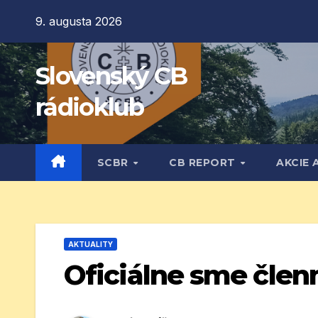
Prejsť
9. augusta 2026
na
obsah
Slovenský CB
rádioklub
SCBR
CB REPORT
AKCIE 
AKTUALITY
Oficiálne sme člen