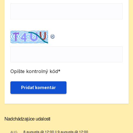
Opíšte kontrolný kód
*
Nadchádzajúce udalosti
8 augusta @ 12:00
||
9 augusta @ 12:00
AUG