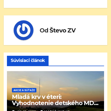
Od
Števo ZV
Súvisiaci článok
AKCIE A SÚŤAŽE
Mladá krv v éteri:
Vyhodnotenie detského MDD
CB závodu