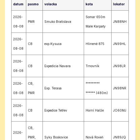
datum
pasmo
volacka
kota
lokator
2026-
Somar 650m
PMR
Smuko Bratislava
JN88NH
08-08
Male Karpaty
2026-
CB
exp.Kysuca
Hlinené 875
JN99HL
08-08
2026-
CB
Expedicia Navara
Trnovník
JN98LR
08-08
2026-
CB,
*********
Exp. Terasa
JN98NR
08-08
PMR
****** (480m)
2026-
CB
Expedice Tetřev
Horní Halže
JO60MJ
08-08
CB,
2026-
PMR,
Syky Boskovice
Nová Roveň
JN89JQ