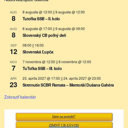
8 augusta @ 12:00
||
9 augusta @ 12:00
AUG
8
Tutofka SSB – II. kolo
8 augusta @ 17:00
||
9 augusta @ 09:00
AUG
8
Slovenský CB poľný deň
08:00
||
16:00
SEP
12
Slovenská Ľupča
7 novembra @ 12:00
||
8 novembra @ 12:00
NOV
7
TuTofka SSB – III. kolo
23. apríla 2027 @ 17:00
||
24. apríla 2027 @ 23:00
APR
23
Stretnutie SCBR Remata – Memoriál Dušana Gahéra
Zobraziť kalendár
Idete na portejbl?
ZIMNÝ CB ZÁVOD