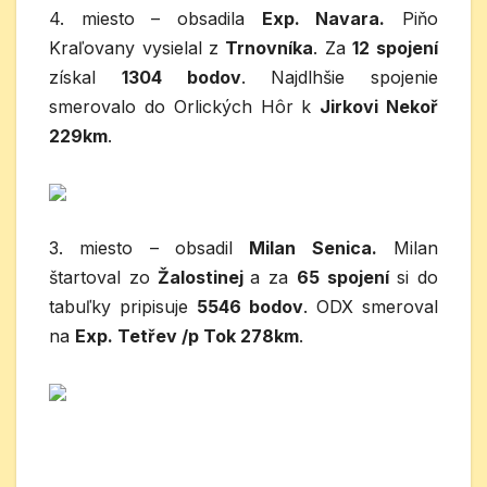
4. miesto – obsadila
Exp. Navara.
Piňo
Kraľovany vysielal z
Trnovníka
. Za
12 spojení
získal
1304 bodov
. Najdlhšie spojenie
smerovalo do Orlických Hôr k
Jirkovi Nekoř
229km
.
3. miesto – obsadil
Milan Senica.
Milan
štartoval zo
Žalostinej
a za
65 spojení
si do
tabuľky pripisuje
5546 bodov
. ODX smeroval
na
Exp. Tetřev /p Tok 278km
.