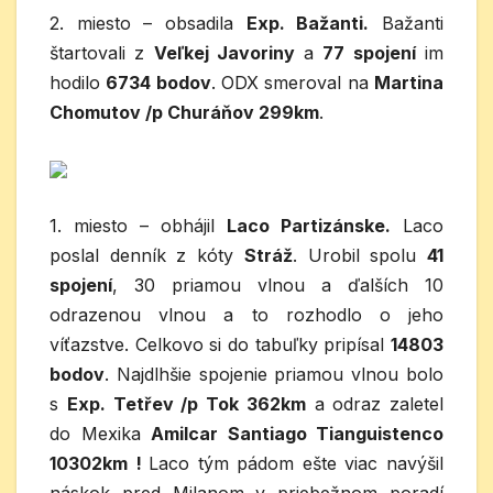
2. miesto – obsadila
Exp. Bažanti.
Bažanti
štartovali z
Veľkej Javoriny
a
77 spojení
im
hodilo
6734 bodov
. ODX smeroval na
Martina
Chomutov /p Churáňov 299km
.
1. miesto – obhájil
Laco Partizánske.
Laco
poslal denník z kóty
Stráž
. Urobil spolu
41
spojení
, 30 priamou vlnou a ďalších 10
odrazenou vlnou a to rozhodlo o jeho
víťazstve. Celkovo si do tabuľky pripísal
14803
bodov
. Najdlhšie spojenie priamou vlnou bolo
s
Exp. Tetřev /p Tok 362km
a odraz zaletel
do Mexika
Amilcar Santiago Tianguistenco
10302km !
Laco tým pádom ešte viac navýšil