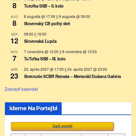
8
Tutofka SSB – II. kolo
8 augusta @ 17:00
||
9 augusta @ 09:00
AUG
8
Slovenský CB poľný deň
08:00
||
16:00
SEP
12
Slovenská Ľupča
7 novembra @ 12:00
||
8 novembra @ 12:00
NOV
7
TuTofka SSB – III. kolo
23. apríla 2027 @ 17:00
||
24. apríla 2027 @ 23:00
APR
23
Stretnutie SCBR Remata – Memoriál Dušana Gahéra
Zobraziť kalendár
Ideme Na Portejbl
Zapíš portejbl