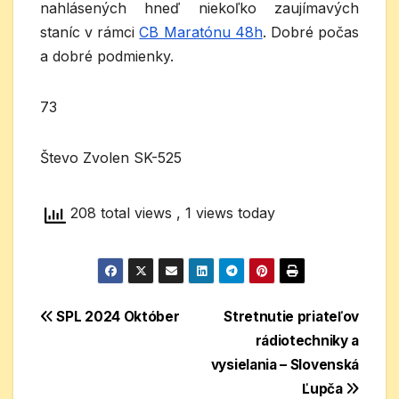
nahlásených hneď niekoľko zaujímavých
staníc v rámci
CB Maratónu 48h
. Dobré počas
a dobré podmienky.
73
Števo Zvolen SK-525
208 total views
, 1 views today
Navigácia
SPL 2024 Október
Stretnutie priateľov
rádiotechniky a
v
vysielania – Slovenská
článku
Ľupča