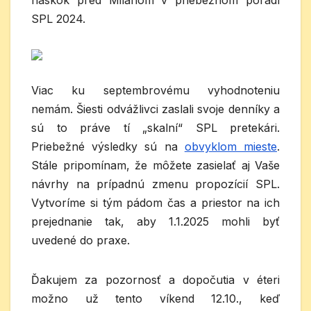
náskok pred Milanom v priebežnom poradí
SPL 2024.
Viac ku septembrovému vyhodnoteniu
nemám. Šiesti odvážlivci zaslali svoje denníky a
sú to práve tí „skalní“ SPL pretekári.
Priebežné výsledky sú na
obvyklom mieste
.
Stále pripomínam, že môžete zasielať aj Vaše
návrhy na prípadnú zmenu propozícií SPL.
Vytvoríme si tým pádom čas a priestor na ich
prejednanie tak, aby 1.1.2025 mohli byť
uvedené do praxe.
Ďakujem za pozornosť a dopočutia v éteri
možno už tento víkend 12.10., keď