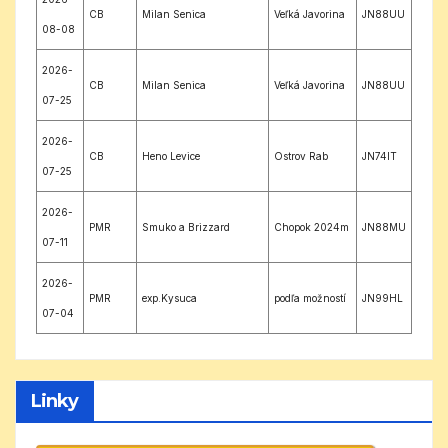
CB
Milan Senica
Veľká Javorina
JN88UU
08-08
2026-
CB
Milan Senica
Veľká Javorina
JN88UU
07-25
2026-
CB
Heno Levice
Ostrov Rab
JN74IT
07-25
2026-
PMR
Smuko a Brizzard
Chopok 2024m
JN88MU
07-11
2026-
PMR
exp.Kysuca
podľa možností
JN99HL
07-04
Linky