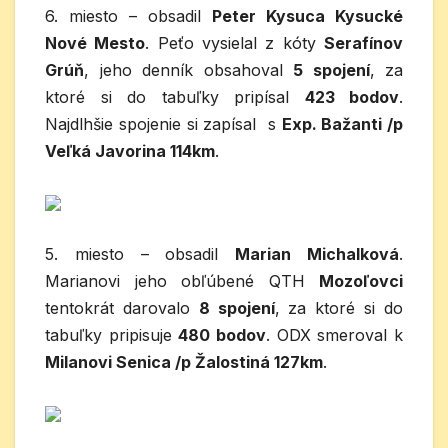
6. miesto – obsadil
Peter Kysuca Kysucké
Nové Mesto
. Peťo vysielal z kóty
Serafínov
Grúň
, jeho denník obsahoval
5 spojení
, za
ktoré si do tabuľky pripísal
423 bodov
.
Najdlhšie spojenie si zapísal s
Exp. Bažanti /p
Veľká Javorina 114km
.
5. miesto – obsadil
Marian Michalková
.
Marianovi jeho obľúbené QTH
Mozoľovci
tentokrát darovalo
8 spojení
, za ktoré si do
tabuľky pripisuje
480 bodov
. ODX smeroval k
Milanovi Senica /p Žalostiná 127km
.