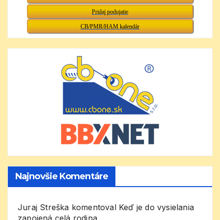
Pridaj podujatie
CB/PMR/HAM kalendár
Najnovšie Komentáre
Juraj Streška
komentoval
Keď je do vysielania
zapojená celá rodina