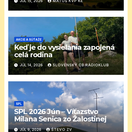
JÚL 15, 2026
MATÚŠ KVP KE
AKCIE A SÚŤAŽE
Keď je do vysielania zapojená
celá rodina
JÚL 14, 2026
SLOVENSKÝ CB RÁDIOKLUB
SPL
SPL 2026 Jún – Víťazstvo
Milana Senica zo Žalostinej
JÚL 9, 2026
ŠTEVO ZV