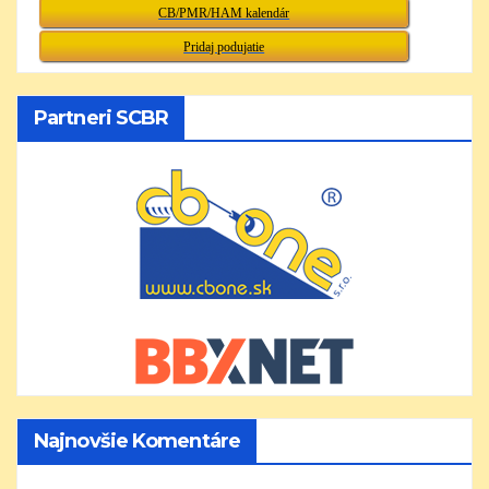
CB/PMR/HAM kalendár
Pridaj podujatie
Partneri SCBR
Najnovšie Komentáre