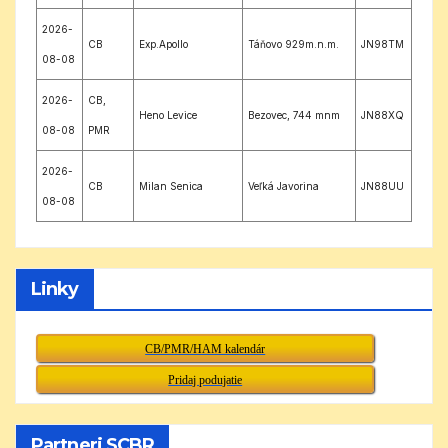
2026-
CB
Exp.Apollo
Táňovo 929m.n.m.
JN98TM
08-08
2026-
CB,
Heno Levice
Bezovec, 744 mnm
JN88XQ
08-08
PMR
2026-
CB
Milan Senica
Veľká Javorina
JN88UU
08-08
Linky
CB/PMR/HAM kalendár
Pridaj podujatie
Partneri SCBR