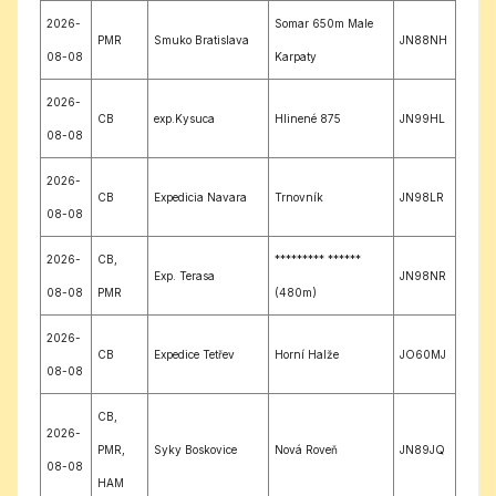
2026-
Somar 650m Male
PMR
Smuko Bratislava
JN88NH
08-08
Karpaty
2026-
CB
exp.Kysuca
Hlinené 875
JN99HL
08-08
2026-
CB
Expedicia Navara
Trnovník
JN98LR
08-08
2026-
CB,
********* ******
Exp. Terasa
JN98NR
08-08
PMR
(480m)
2026-
CB
Expedice Tetřev
Horní Halže
JO60MJ
08-08
CB,
2026-
PMR,
Syky Boskovice
Nová Roveň
JN89JQ
08-08
HAM