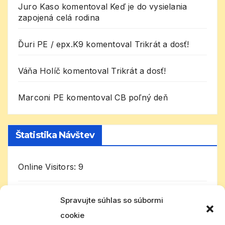
Juro Kaso
komentoval
Keď je do vysielania
zapojená celá rodina
Ďuri PE / epx.K9
komentoval
Trikrát a dosť!
Váňa Holíč
komentoval
Trikrát a dosť!
Marconi PE
komentoval
CB poľný deň
Štatistika Návštev
Online Visitors:
9
Today's Visitors:
2 749
Spravujte súhlas so súbormi
cookie