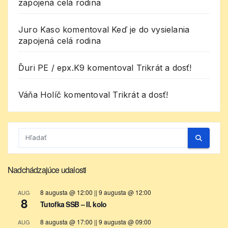
zapojená celá rodina
Juro Kaso
komentoval
Keď je do vysielania
zapojená celá rodina
Ďuri PE / epx.K9
komentoval
Trikrát a dosť!
Váňa Holíč
komentoval
Trikrát a dosť!
Nadchádzajúce udalosti
8 augusta @ 12:00
||
9 augusta @ 12:00
AUG
8
Tutofka SSB – II. kolo
8 augusta @ 17:00
||
9 augusta @ 09:00
AUG