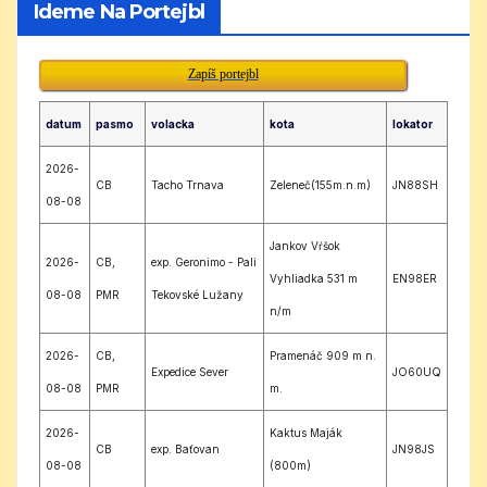
Ideme Na Portejbl
Zapíš portejbl
datum
pasmo
volacka
kota
lokator
2026-
CB
Tacho Trnava
Zeleneč(155m.n.m)
JN88SH
08-08
Jankov Vŕšok
2026-
CB,
exp. Geronimo - Pali
Vyhliadka 531 m
EN98ER
08-08
PMR
Tekovské Lužany
n/m
2026-
CB,
Pramenáč 909 m n.
Expedice Sever
JO60UQ
08-08
PMR
m.
2026-
Kaktus Maják
CB
exp. Baťovan
JN98JS
08-08
(800m)