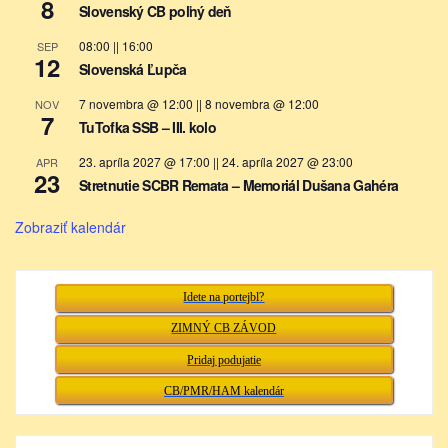
8
Slovenský CB poľný deň
08:00
||
16:00
SEP
12
Slovenská Ľupča
7 novembra @ 12:00
||
8 novembra @ 12:00
NOV
7
TuTofka SSB – III. kolo
23. apríla 2027 @ 17:00
||
24. apríla 2027 @ 23:00
APR
23
Stretnutie SCBR Remata – Memoriál Dušana Gahéra
Zobraziť kalendár
Idete na portejbl?
ZIMNÝ CB ZÁVOD
Pridaj podujatie
CB/PMR/HAM kalendár