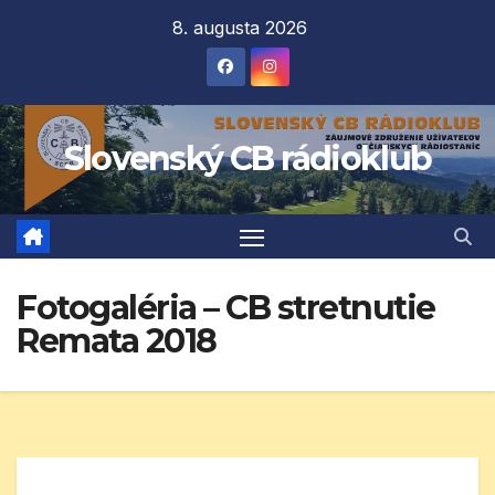
Prejsť
8. augusta 2026
na
obsah
Slovenský CB rádioklub
Fotogaléria – CB stretnutie
Remata 2018