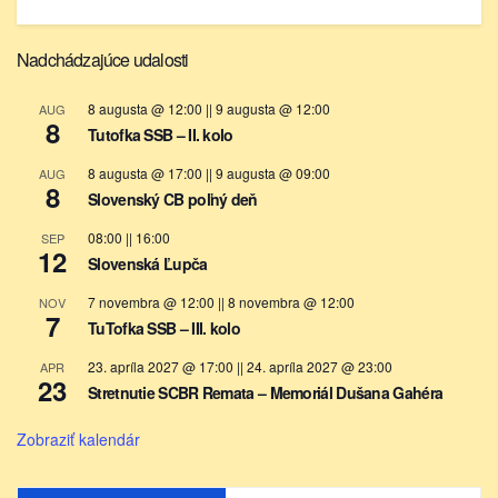
Nadchádzajúce udalosti
8 augusta @ 12:00
||
9 augusta @ 12:00
AUG
8
Tutofka SSB – II. kolo
8 augusta @ 17:00
||
9 augusta @ 09:00
AUG
8
Slovenský CB poľný deň
08:00
||
16:00
SEP
12
Slovenská Ľupča
7 novembra @ 12:00
||
8 novembra @ 12:00
NOV
7
TuTofka SSB – III. kolo
23. apríla 2027 @ 17:00
||
24. apríla 2027 @ 23:00
APR
23
Stretnutie SCBR Remata – Memoriál Dušana Gahéra
Zobraziť kalendár