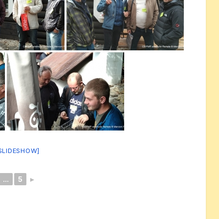
SLIDESHOW]
...
5
►