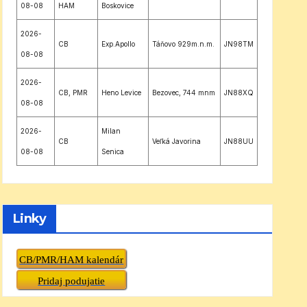
08-08
HAM
Boskovice
2026-
CB
Exp.Apollo
Táňovo 929m.n.m.
JN98TM
08-08
2026-
CB, PMR
Heno Levice
Bezovec, 744 mnm
JN88XQ
08-08
2026-
Milan
CB
Veľká Javorina
JN88UU
08-08
Senica
Linky
CB/PMR/HAM kalendár
Pridaj podujatie