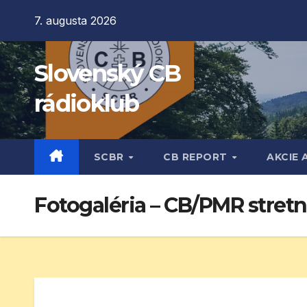
Prejsť
7. augusta 2026
na
obsah
Slovenský CB
rádioklub
SCBR
CB REPORT
AKCIE 
Fotogaléria – CB/PMR stret