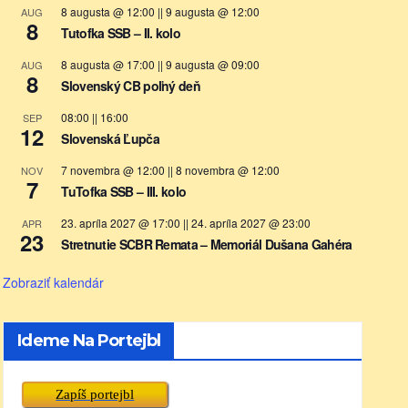
8 augusta @ 12:00
||
9 augusta @ 12:00
AUG
8
Tutofka SSB – II. kolo
8 augusta @ 17:00
||
9 augusta @ 09:00
AUG
8
Slovenský CB poľný deň
08:00
||
16:00
SEP
12
Slovenská Ľupča
7 novembra @ 12:00
||
8 novembra @ 12:00
NOV
7
TuTofka SSB – III. kolo
23. apríla 2027 @ 17:00
||
24. apríla 2027 @ 23:00
APR
23
Stretnutie SCBR Remata – Memoriál Dušana Gahéra
Zobraziť kalendár
Ideme Na Portejbl
Zapíš portejbl