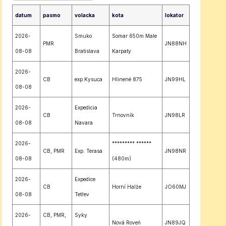
datum
pasmo
volacka
kota
lokator
2026-
Smuko
Somar 650m Male
PMR
JN88NH
08-08
Bratislava
Karpaty
2026-
CB
exp.Kysuca
Hlinené 875
JN99HL
08-08
2026-
Expedicia
CB
Trnovník
JN98LR
08-08
Navara
2026-
********* ******
CB, PMR
Exp. Terasa
JN98NR
08-08
(480m)
2026-
Expedice
CB
Horní Halže
JO60MJ
08-08
Tetřev
2026-
CB, PMR,
Syky
Nová Roveň
JN89JQ