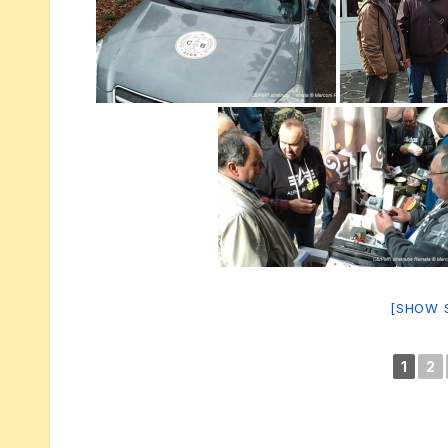
[SHOW 
1
2