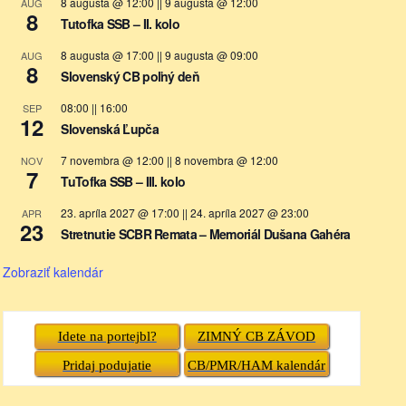
8 augusta @ 12:00
||
9 augusta @ 12:00
AUG
8
Tutofka SSB – II. kolo
8 augusta @ 17:00
||
9 augusta @ 09:00
AUG
8
Slovenský CB poľný deň
08:00
||
16:00
SEP
12
Slovenská Ľupča
7 novembra @ 12:00
||
8 novembra @ 12:00
NOV
7
TuTofka SSB – III. kolo
23. apríla 2027 @ 17:00
||
24. apríla 2027 @ 23:00
APR
23
Stretnutie SCBR Remata – Memoriál Dušana Gahéra
Zobraziť kalendár
Idete na portejbl?
ZIMNÝ CB ZÁVOD
Pridaj podujatie
CB/PMR/HAM kalendár