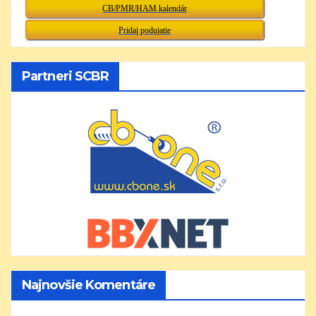
CB/PMR/HAM kalendár
Pridaj podujatie
Partneri SCBR
Najnovšie Komentáre