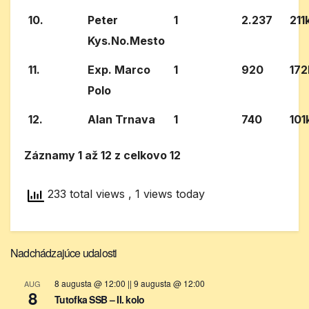
10.
Peter
1
2.237
211
Kys.No.Mesto
11.
Exp. Marco
1
920
17
Polo
12.
Alan Trnava
1
740
101
Záznamy 1 až 12 z celkovo 12
233 total views
, 1 views today
Nadchádzajúce udalosti
8 augusta @ 12:00
||
9 augusta @ 12:00
AUG
8
Tutofka SSB – II. kolo