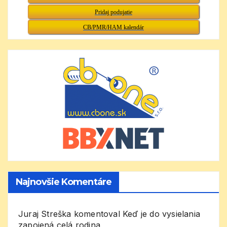
Pridaj podujatie
CB/PMR/HAM kalendár
Najnovšie Komentáre
Juraj Streška
komentoval
Keď je do vysielania
zapojená celá rodina