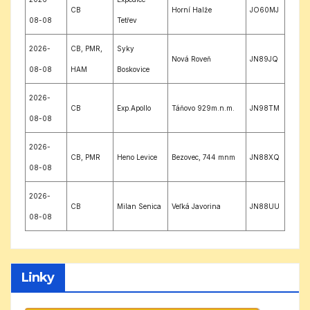
CB
Horní Halže
JO60MJ
08-08
Tetřev
2026-
CB, PMR,
Syky
Nová Roveň
JN89JQ
08-08
HAM
Boskovice
2026-
CB
Exp.Apollo
Táňovo 929m.n.m.
JN98TM
08-08
2026-
CB, PMR
Heno Levice
Bezovec, 744 mnm
JN88XQ
08-08
2026-
CB
Milan Senica
Veľká Javorina
JN88UU
08-08
Linky