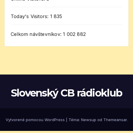
Today's Visitors:
1 835
Celkom návštevníkov:
1 002 882
Slovenský CB rádioklub
Vytvorené pomocou WordPress
|
Téma: Newsup od
Themeansar
.