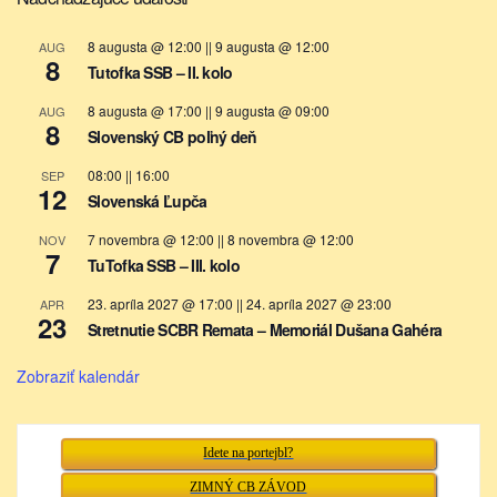
8 augusta @ 12:00
||
9 augusta @ 12:00
AUG
8
Tutofka SSB – II. kolo
8 augusta @ 17:00
||
9 augusta @ 09:00
AUG
8
Slovenský CB poľný deň
08:00
||
16:00
SEP
12
Slovenská Ľupča
7 novembra @ 12:00
||
8 novembra @ 12:00
NOV
7
TuTofka SSB – III. kolo
23. apríla 2027 @ 17:00
||
24. apríla 2027 @ 23:00
APR
23
Stretnutie SCBR Remata – Memoriál Dušana Gahéra
Zobraziť kalendár
Idete na portejbl?
ZIMNÝ CB ZÁVOD