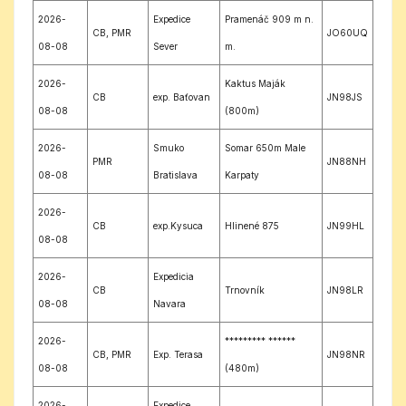
2026-
Expedice
Pramenáč 909 m n.
CB, PMR
JO60UQ
08-08
Sever
m.
2026-
Kaktus Maják
CB
exp. Baťovan
JN98JS
08-08
(800m)
2026-
Smuko
Somar 650m Male
PMR
JN88NH
08-08
Bratislava
Karpaty
2026-
CB
exp.Kysuca
Hlinené 875
JN99HL
08-08
2026-
Expedicia
CB
Trnovník
JN98LR
08-08
Navara
2026-
********* ******
CB, PMR
Exp. Terasa
JN98NR
08-08
(480m)
2026-
Expedice