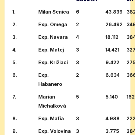
1.
Milan Senica
6
43.839
38
2.
Exp. Omega
2
26.492
34
3.
Exp. Navara
4
18.112
38
4.
Exp. Matej
3
14.421
32
5.
Exp. Križiaci
3
9.422
27
6.
Exp.
2
6.634
36
Habanero
7.
Marian
5
5.140
16
Michalková
8.
Exp. Mafia
3
4.988
22
9.
Exp. Volovina
3
3.775
28