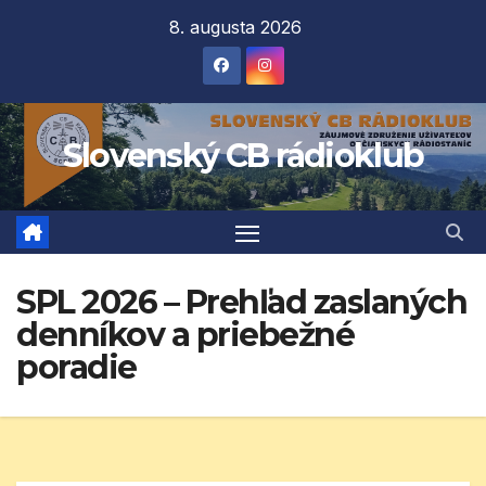
Prejsť
8. augusta 2026
na
obsah
Slovenský CB rádioklub
SPL 2026 – Prehľad zaslaných
denníkov a priebežné
poradie