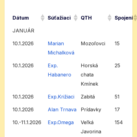
Dátum
Súťažiaci
QTH
Spojení
JANUÁR
10.1.2026
Marian
Mozoľovci
15
Michalková
10.1.2026
Exp.
Horská
25
Habanero
chata
Kmínek
10.1.2026
Exp.Križiaci
Zabitá
51
10.1.2026
Alan Trnava
Prídavky
17
10.-11.1.2026
Exp.Omega
Veľká
154
Javorina