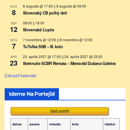
8 augusta @ 17:00
||
9 augusta @ 09:00
AUG
8
Slovenský CB poľný deň
08:00
||
16:00
SEP
12
Slovenská Ľupča
7 novembra @ 12:00
||
8 novembra @ 12:00
NOV
7
TuTofka SSB – III. kolo
23. apríla 2027 @ 17:00
||
24. apríla 2027 @ 23:00
APR
23
Stretnutie SCBR Remata – Memoriál Dušana Gahéra
Zobraziť kalendár
Ideme Na Portejbl
Zapíš portejbl
datum
pasmo
volacka
kota
lokator