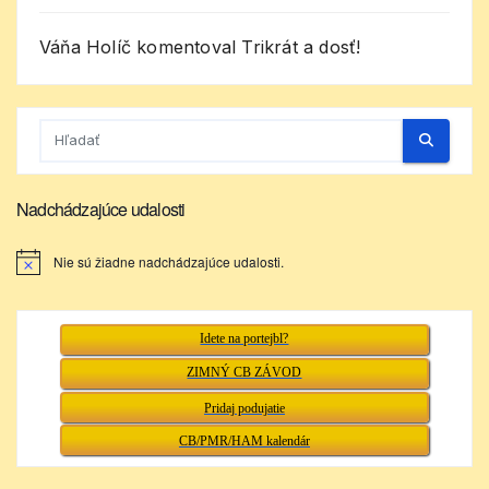
Váňa Holíč
komentoval
Trikrát a dosť!
Nadchádzajúce udalosti
Nie sú žiadne nadchádzajúce udalosti.
N
o
t
i
c
Idete na portejbl?
e
ZIMNÝ CB ZÁVOD
Pridaj podujatie
CB/PMR/HAM kalendár