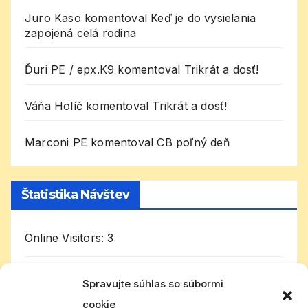
Juro Kaso
komentoval
Keď je do vysielania
zapojená celá rodina
Ďuri PE / epx.K9
komentoval
Trikrát a dosť!
Váňa Holíč
komentoval
Trikrát a dosť!
Marconi PE
komentoval
CB poľný deň
Štatistika Návštev
Online Visitors:
3
Today's Visitors:
133
Spravujte súhlas so súbormi
cookie