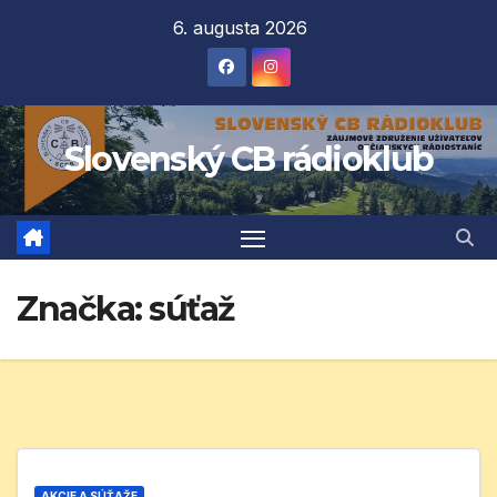
Prejsť
6. augusta 2026
na
obsah
Slovenský CB rádioklub
Značka:
súťaž
AKCIE A SÚŤAŽE