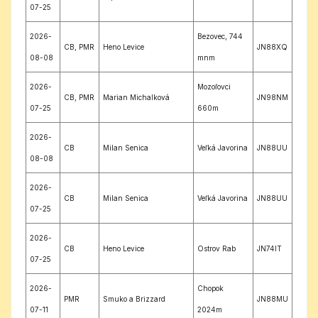
07-25
2026-
Bezovec, 744
CB, PMR
Heno Levice
JN88XQ
08-08
mnm
2026-
Mozoľovci
CB, PMR
Marian Michalková
JN98NM
07-25
660m
2026-
CB
Milan Senica
Veľká Javorina
JN88UU
08-08
2026-
CB
Milan Senica
Veľká Javorina
JN88UU
07-25
2026-
CB
Heno Levice
Ostrov Rab
JN74IT
07-25
2026-
Chopok
PMR
Smuko a Brizzard
JN88MU
07-11
2024m