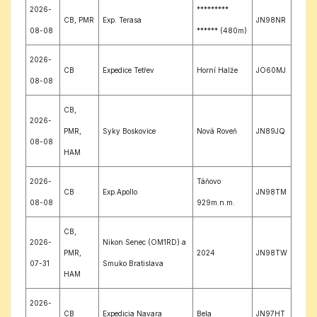
2026-
*********
CB, PMR
Exp. Terasa
JN98NR
08-08
****** (480m)
2026-
CB
Expedice Tetřev
Horní Halže
JO60MJ
08-08
CB,
2026-
PMR,
Syky Boskovice
Nová Roveň
JN89JQ
08-08
HAM
2026-
Táňovo
CB
Exp.Apollo
JN98TM
08-08
929m.n.m.
CB,
2026-
Nikon Senec (OM1RD) a
PMR,
2024
JN98TW
07-31
Smuko Bratislava
HAM
2026-
CB
Expedicia Navara
Bela
JN97HT