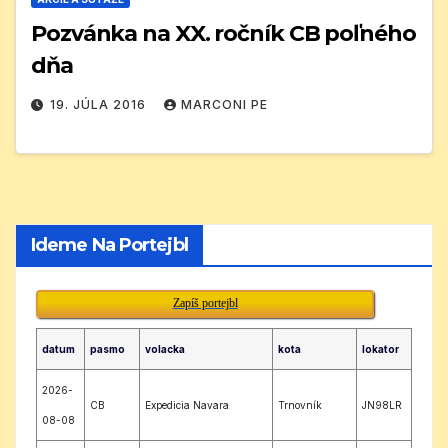
Pozvánka na XX. ročník CB poľného
dňa
19. JÚLA 2016
MARCONI PE
Ideme Na Portejbl
Zapíš portejbl
datum
pasmo
volacka
kota
lokator
2026-
CB
Expedicia Navara
Trnovník
JN98LR
08-08