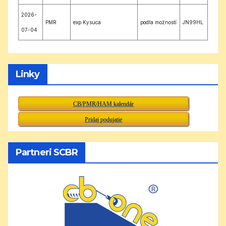
2026-
PMR
exp.Kysuca
podľa možností
JN99HL
07-04
Linky
CB/PMR/HAM kalendár
Pridaj podujatie
Partneri SCBR