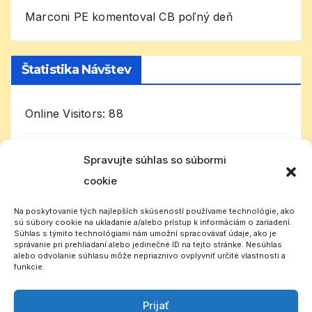
Marconi PE
komentoval
CB poľný deň
Štatistika Návštev
Online Visitors:
88
Today's Visitors:
1 660
Spravujte súhlas so súbormi
cookie
Celkom návštevníkov:
990 935
Na poskytovanie tých najlepších skúseností používame technológie, ako
sú súbory cookie na ukladanie a/alebo prístup k informáciám o zariadení.
Súhlas s týmito technológiami nám umožní spracovávať údaje, ako je
správanie pri prehliadaní alebo jedinečné ID na tejto stránke. Nesúhlas
alebo odvolanie súhlasu môže nepriaznivo ovplyvniť určité vlastnosti a
funkcie.
Prijať