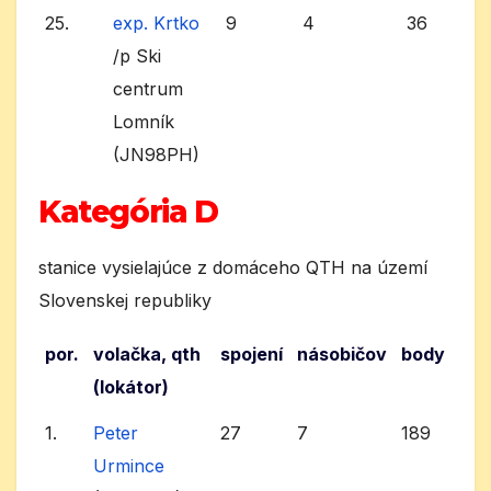
25.
exp. Krtko
9
4
36
/p Ski
centrum
Lomník
(JN98PH)
Kategória D
stanice vysielajúce z domáceho QTH na území
Slovenskej republiky
por.
volačka, qth
spojení
násobičov
body
(lokátor)
1.
Peter
27
7
189
Urmince