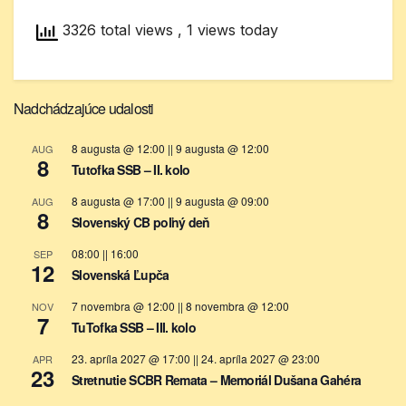
3326 total views
, 1 views today
Nadchádzajúce udalosti
8 augusta @ 12:00
||
9 augusta @ 12:00
AUG
8
Tutofka SSB – II. kolo
8 augusta @ 17:00
||
9 augusta @ 09:00
AUG
8
Slovenský CB poľný deň
08:00
||
16:00
SEP
12
Slovenská Ľupča
7 novembra @ 12:00
||
8 novembra @ 12:00
NOV
7
TuTofka SSB – III. kolo
23. apríla 2027 @ 17:00
||
24. apríla 2027 @ 23:00
APR
23
Stretnutie SCBR Remata – Memoriál Dušana Gahéra