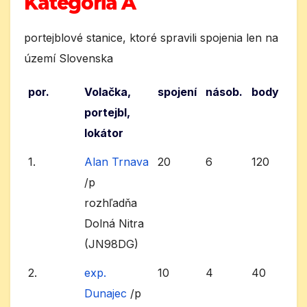
Kategória A
portejblové stanice, ktoré spravili spojenia len na
území Slovenska
por.
Volačka,
spojení
násob.
body
portejbl,
lokátor
1.
Alan Trnava
20
6
120
/p
rozhľadňa
Dolná Nitra
(JN98DG)
2.
exp.
10
4
40
Dunajec
/p