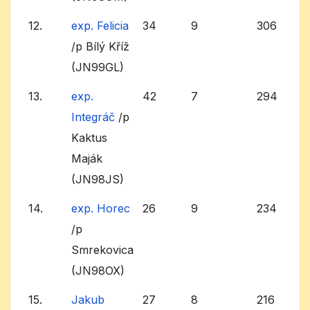
12.
exp. Felicia
34
9
306
/p Bílý Kříž
(JN99GL)
13.
exp.
42
7
294
Integráč
/p
Kaktus
Maják
(JN98JS)
14.
exp. Horec
26
9
234
/p
Smrekovica
(JN98OX)
15.
Jakub
27
8
216