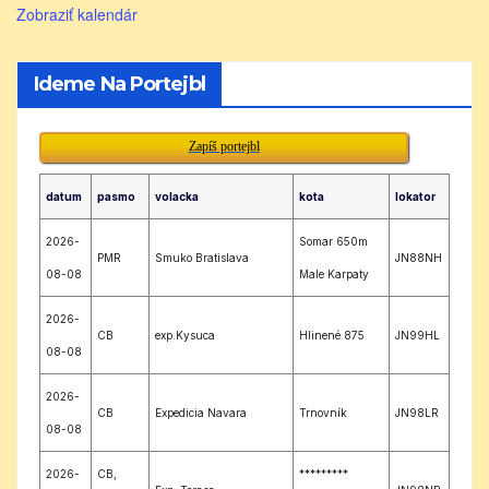
Zobraziť kalendár
Ideme Na Portejbl
Zapíš portejbl
datum
pasmo
volacka
kota
lokator
2026-
Somar 650m
PMR
Smuko Bratislava
JN88NH
08-08
Male Karpaty
2026-
CB
exp.Kysuca
Hlinené 875
JN99HL
08-08
2026-
CB
Expedicia Navara
Trnovník
JN98LR
08-08
2026-
CB,
*********