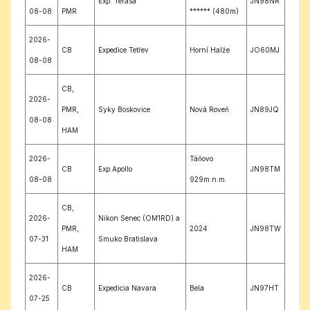
Exp. Terasa
JN98NR
08-08
PMR
****** (480m)
2026-
CB
Expedice Tetřev
Horní Halže
JO60MJ
08-08
CB,
2026-
PMR,
Syky Boskovice
Nová Roveň
JN89JQ
08-08
HAM
2026-
Táňovo
CB
Exp.Apollo
JN98TM
08-08
929m.n.m.
CB,
2026-
Nikon Senec (OM1RD) a
PMR,
2024
JN98TW
07-31
Smuko Bratislava
HAM
2026-
CB
Expedicia Navara
Bela
JN97HT
07-25