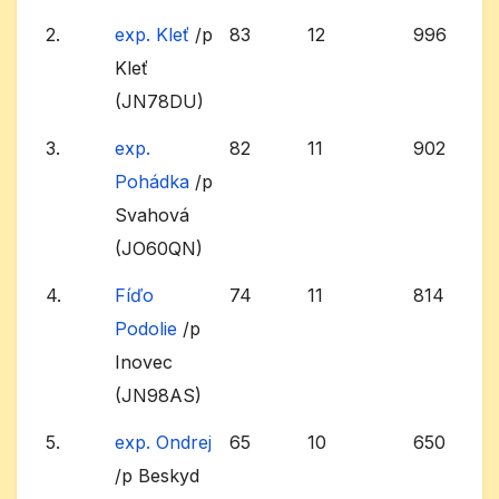
2.
exp. Kleť
/p
83
12
996
Kleť
(JN78DU)
3.
exp.
82
11
902
Pohádka
/p
Svahová
(JO60QN)
4.
Fíďo
74
11
814
Podolie
/p
Inovec
(JN98AS)
5.
exp. Ondrej
65
10
650
/p Beskyd