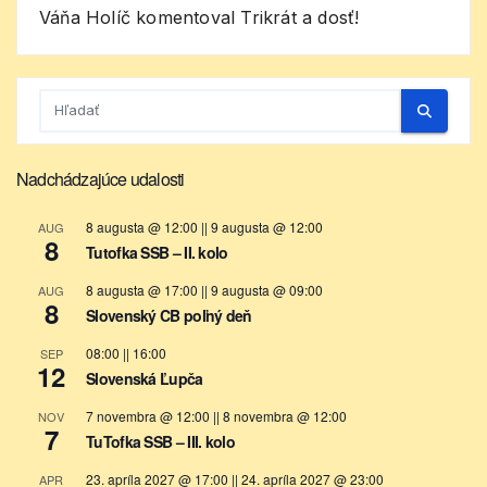
Váňa Holíč
komentoval
Trikrát a dosť!
Nadchádzajúce udalosti
8 augusta @ 12:00
||
9 augusta @ 12:00
AUG
8
Tutofka SSB – II. kolo
8 augusta @ 17:00
||
9 augusta @ 09:00
AUG
8
Slovenský CB poľný deň
08:00
||
16:00
SEP
12
Slovenská Ľupča
7 novembra @ 12:00
||
8 novembra @ 12:00
NOV
7
TuTofka SSB – III. kolo
23. apríla 2027 @ 17:00
||
24. apríla 2027 @ 23:00
APR