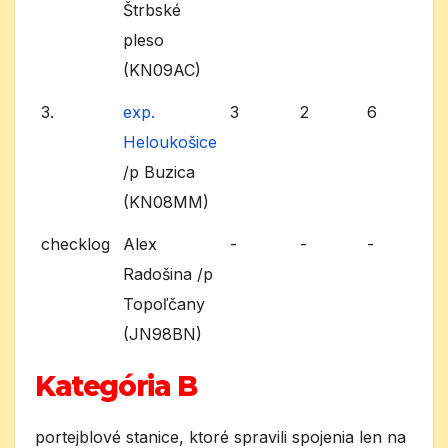
Štrbské
pleso
(KN09AC)
3.
exp.
3
2
6
Heloukošice
/p Buzica
(KN08MM)
checklog
Alex
-
-
-
Radošina /p
Topoľčany
(JN98BN)
Kategória B
portejblové stanice, ktoré spravili spojenia len na