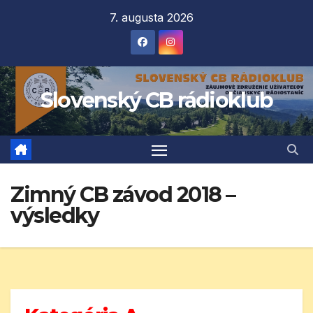
Prejsť
7. augusta 2026
na
obsah
Slovenský CB rádioklub
Zimný CB závod 2018 –
výsledky