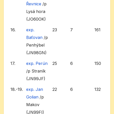
Řevnice
/p
Lysá hora
(JO60OK)
16.
exp.
23
7
161
Baťovan
/p
Penhýbel
(JN98GN)
17.
exp. Perún
25
6
150
/p Straník
(JN99JF)
18.-19.
exp. Jan
22
6
132
Golian
/p
Makov
(JN99FI)