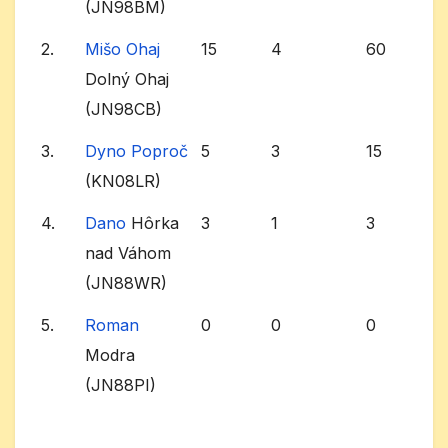
(JN98BM)
2.
Mišo Ohaj
15
4
60
Dolný Ohaj
(JN98CB)
3.
Dyno Poproč
5
3
15
(KN08LR)
4.
Dano
Hôrka
3
1
3
nad Váhom
(JN88WR)
5.
Roman
0
0
0
Modra
(JN88PI)