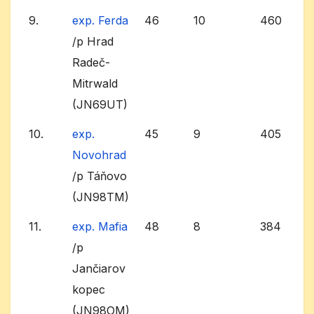
9.
exp. Ferda
46
10
460
/p Hrad
Radeč-
Mitrwald
(JN69UT)
10.
exp.
45
9
405
Novohrad
/p Táňovo
(JN98TM)
11.
exp. Mafia
48
8
384
/p
Jančiarov
kopec
(JN98OM)