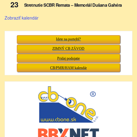
23
Stretnutie SCBR Remata – Memoriál Dušana Gahéra
Zobraziť kalendár
Idete na portejbl?
ZIMNÝ CB ZÁVOD
Pridaj podujatie
CB/PMR/HAM kalendár