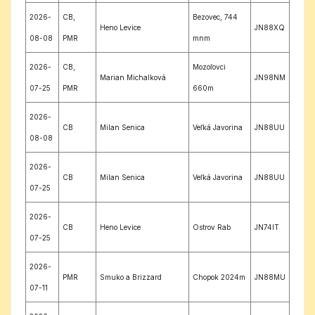
2026-
CB,
Bezovec, 744
Heno Levice
JN88XQ
08-08
PMR
mnm
2026-
CB,
Mozoľovci
Marian Michalková
JN98NM
07-25
PMR
660m
2026-
CB
Milan Senica
Veľká Javorina
JN88UU
08-08
2026-
CB
Milan Senica
Veľká Javorina
JN88UU
07-25
2026-
CB
Heno Levice
Ostrov Rab
JN74IT
07-25
2026-
PMR
Smuko a Brizzard
Chopok 2024m
JN88MU
07-11