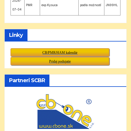
2026-
PMR
exp.Kysuca
podľa možností
JN99HL
07-04
Linky
CB/PMR/HAM kalendár
Pridaj podujatie
Partneri SCBR