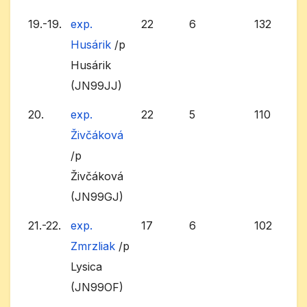
19.-19.
exp.
22
6
132
Husárik
/p
Husárik
(JN99JJ)
20.
exp.
22
5
110
Živčáková
/p
Živčáková
(JN99GJ)
21.-22.
exp.
17
6
102
Zmrzliak
/p
Lysica
(JN99OF)