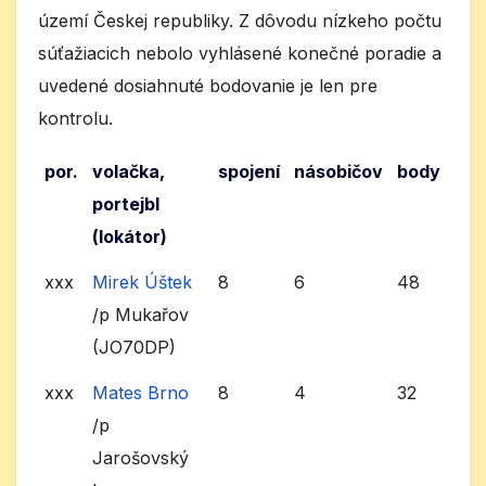
území Českej republiky. Z dôvodu nízkeho počtu
súťažiacich nebolo vyhlásené konečné poradie a
uvedené dosiahnuté bodovanie je len pre
kontrolu.
por.
volačka,
spojení
násobičov
body
portejbl
(lokátor)
xxx
Mirek Úštek
8
6
48
/p Mukařov
(JO70DP)
xxx
Mates Brno
8
4
32
/p
Jarošovský