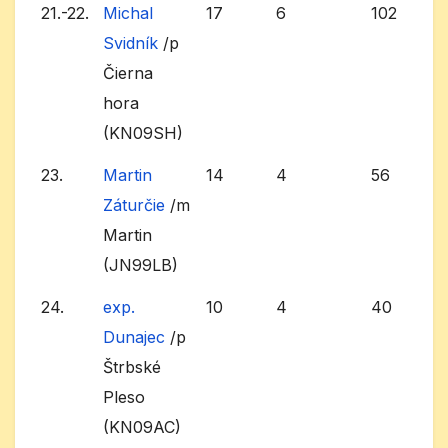
21.-22.
Michal
17
6
102
Svidník
/p
Čierna
hora
(KN09SH)
23.
Martin
14
4
56
Záturčie
/m
Martin
(JN99LB)
24.
exp.
10
4
40
Dunajec
/p
Štrbské
Pleso
(KN09AC)