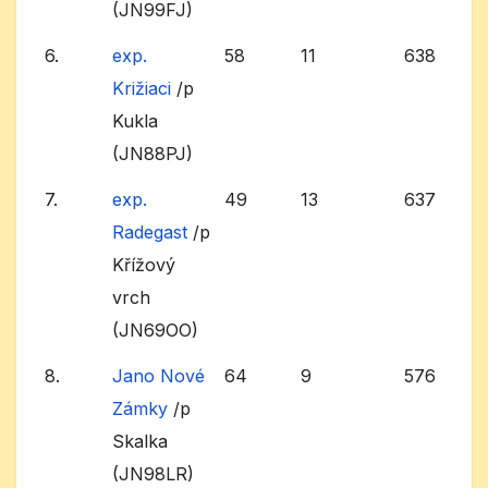
(JN99FJ)
6.
exp.
58
11
638
Križiaci
/p
Kukla
(JN88PJ)
7.
exp.
49
13
637
Radegast
/p
Křížový
vrch
(JN69OO)
8.
Jano Nové
64
9
576
Zámky
/p
Skalka
(JN98LR)