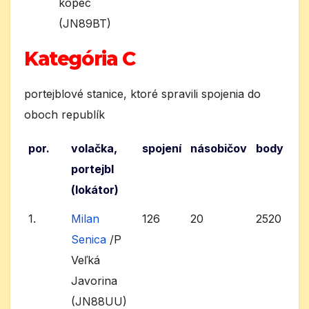
kopec
(JN89BT)
Kategória C
portejblové stanice, ktoré spravili spojenia do
oboch republík
por.
volačka,
spojení
násobičov
body
portejbl
(lokátor)
1.
Milan
126
20
2520
Senica
/P
Veľká
Javorina
(JN88UU)