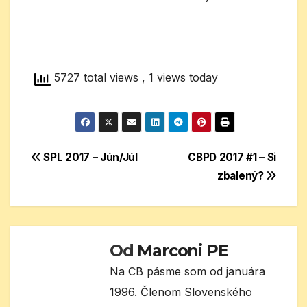
5727 total views
, 1 views today
Navigácia
SPL 2017 – Jún/Júl
CBPD 2017 #1 – Si
zbalený?
v
článku
Od
Marconi PE
Na CB pásme som od januára
1996. Členom Slovenského