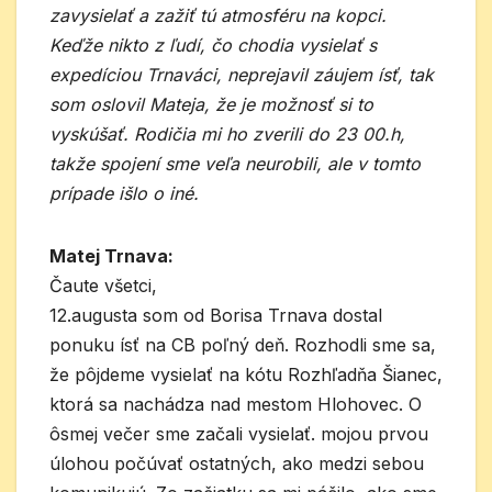
zavysielať a zažiť tú atmosféru na kopci.
Keďže nikto z ľudí, čo chodia vysielať s
expedíciou Trnaváci, neprejavil záujem ísť, tak
som oslovil Mateja, že je možnosť si to
vyskúšať. Rodičia mi ho zverili do 23 00.h,
takže spojení sme veľa neurobili, ale v tomto
prípade išlo o iné.
Matej Trnava:
Čaute všetci,
12.augusta som od Borisa Trnava dostal
ponuku ísť na CB poľný deň. Rozhodli sme sa,
že pôjdeme vysielať na kótu Rozhľadňa Šianec,
ktorá sa nachádza nad mestom Hlohovec. O
ôsmej večer sme začali vysielať. mojou prvou
úlohou počúvať ostatných, ako medzi sebou