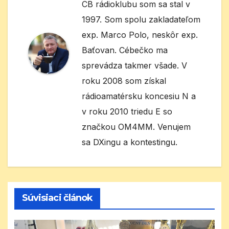
CB rádioklubu som sa stal v
1997. Som spolu zakladateľom
exp. Marco Polo, neskôr exp.
Baťovan. Cébečko ma
sprevádza takmer všade. V
roku 2008 som získal
rádioamatérsku koncesiu N a
v roku 2010 triedu E so
značkou OM4MM. Venujem
sa DXingu a kontestingu.
Súvisiaci článok