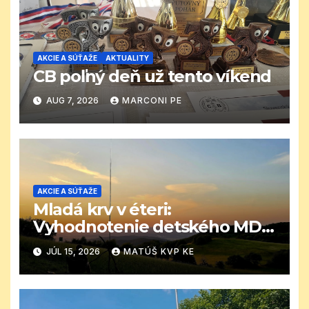
AKCIE A SÚŤAŽE
AKTUALITY
CB poľný deň už tento víkend
AUG 7, 2026
MARCONI PE
AKCIE A SÚŤAŽE
Mladá krv v éteri:
Vyhodnotenie detského MDD
CB závodu
JÚL 15, 2026
MATÚŠ KVP KE