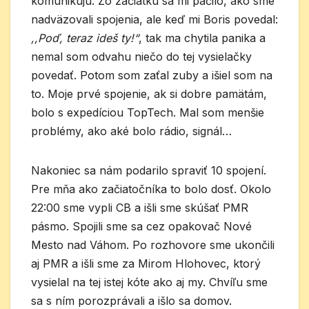
komunikujú. Zo začiatku sa mi páčilo, ako sme
nadväzovali spojenia, ale keď mi Boris povedal:
,,Poď, teraz ideš ty!“
, tak ma chytila panika a
nemal som odvahu niečo do tej vysielačky
povedať. Potom som zaťal zuby a išiel som na
to. Moje prvé spojenie, ak si dobre pamätám,
bolo s expedíciou TopTech. Mal som menšie
problémy, ako aké bolo rádio, signál…
Nakoniec sa nám podarilo spraviť 10 spojení.
Pre mňa ako začiatočníka to bolo dosť. Okolo
22:00 sme vypli CB a išli sme skúšať PMR
pásmo. Spojili sme sa cez opakovač Nové
Mesto nad Váhom. Po rozhovore sme ukončili
aj PMR a išli sme za Mirom Hlohovec, ktorý
vysielal na tej istej kóte ako aj my. Chvíľu sme
sa s ním porozprávali a išlo sa domov.