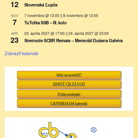
12
Slovenská Ľupča
7 novembra @ 12:00
||
8 novembra @ 12:00
NOV
7
TuTofka SSB – III. kolo
23. apríla 2027 @ 17:00
||
24. apríla 2027 @ 23:00
APR
23
Stretnutie SCBR Remata – Memoriál Dušana Gahéra
Zobraziť kalendár
Idete na portejbl?
ZIMNÝ CB ZÁVOD
Pridaj podujatie
CB/PMR/HAM kalendár