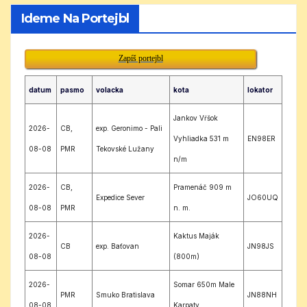
Ideme Na Portejbl
Zapíš portejbl
datum
pasmo
volacka
kota
lokator
Jankov Vŕšok
2026-
CB,
exp. Geronimo - Pali
Vyhliadka 531 m
EN98ER
08-08
PMR
Tekovské Lužany
n/m
2026-
CB,
Pramenáč 909 m
Expedice Sever
JO60UQ
08-08
PMR
n. m.
2026-
Kaktus Maják
CB
exp. Baťovan
JN98JS
08-08
(800m)
2026-
Somar 650m Male
PMR
Smuko Bratislava
JN88NH
08-08
Karpaty