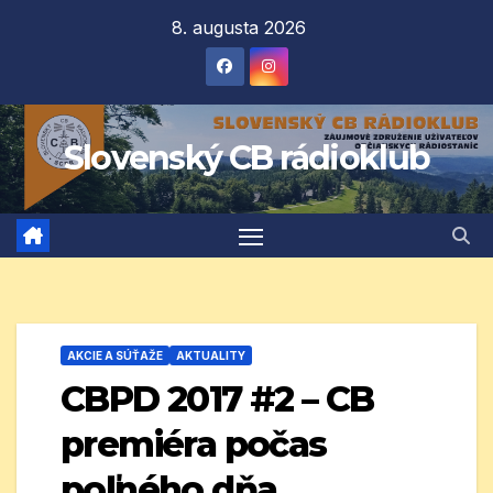
Prejsť
8. augusta 2026
na
obsah
Slovenský CB rádioklub
AKCIE A SÚŤAŽE
AKTUALITY
CBPD 2017 #2 – CB
premiéra počas
poľného dňa