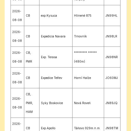
2026-
CB
exp.Kysuca
Hlinené 875
JN99HL
08-08
2026-
CB
Expedicia Navara
Trnovník
JN98LR
08-08
2026-
CB,
********* ******
Exp. Terasa
JN98NR
08-08
PMR
(480m)
2026-
CB
Expedice Tetřev
Horní Halže
JO60MJ
08-08
CB,
2026-
PMR,
Syky Boskovice
Nová Roveň
JN89JQ
08-08
HAM
2026-
CB
Exp.Apollo
Táňovo 929m.n.m.
JN98TM