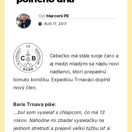
Od
Marconi PE
AUG 17, 2017
Cébečko má stále svoje čaro a
aj medzi mladými sa nájdu noví
nadšenci, ktorí prepadnú
tomuto koníčku. Expedíciu Trnaváci doplnil
nový člen.
Boris Trnava píše:
…bol som vysielať s chlapcom, čo má 13
rokov. Náhodne mi zbadal vysielačku na
jednom stretnutí a prejavil veľkú túžbu isť si