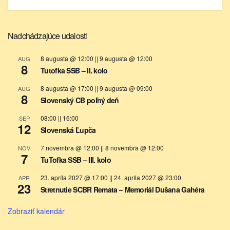
Nadchádzajúce udalosti
8 augusta @ 12:00
||
9 augusta @ 12:00
AUG
8
Tutofka SSB – II. kolo
8 augusta @ 17:00
||
9 augusta @ 09:00
AUG
8
Slovenský CB poľný deň
08:00
||
16:00
SEP
12
Slovenská Ľupča
7 novembra @ 12:00
||
8 novembra @ 12:00
NOV
7
TuTofka SSB – III. kolo
23. apríla 2027 @ 17:00
||
24. apríla 2027 @ 23:00
APR
23
Stretnutie SCBR Remata – Memoriál Dušana Gahéra
Zobraziť kalendár