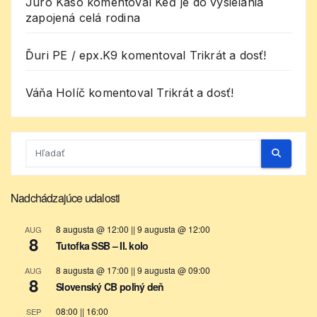
Juro Kaso
komentoval
Keď je do vysielania
zapojená celá rodina
Ďuri PE / epx.K9
komentoval
Trikrát a dosť!
Váňa Holíč
komentoval
Trikrát a dosť!
Nadchádzajúce udalosti
8 augusta @ 12:00
||
9 augusta @ 12:00
AUG
8
Tutofka SSB – II. kolo
8 augusta @ 17:00
||
9 augusta @ 09:00
AUG
8
Slovenský CB poľný deň
08:00
||
16:00
SEP