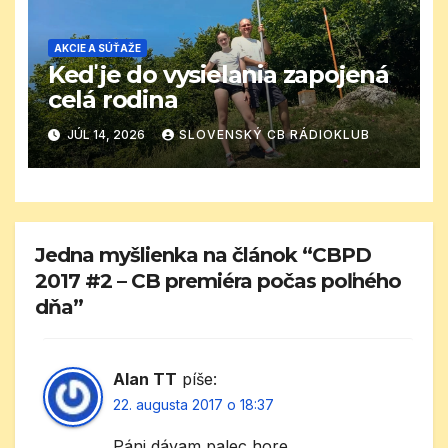
AKCIE A SÚŤAŽE
Keď je do vysielania zapojená
celá rodina
JÚL 14, 2026
SLOVENSKÝ CB RÁDIOKLUB
Jedna myšlienka na článok “CBPD
2017 #2 – CB premiéra počas poľného
dňa”
Alan TT
píše:
22. augusta 2017 o 18:37
Páni dávam palec hore.