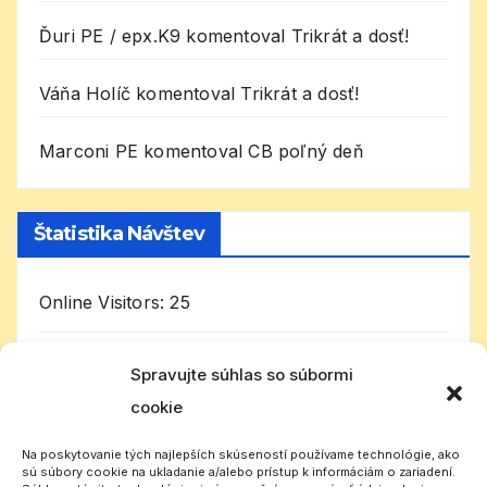
Ďuri PE / epx.K9
komentoval
Trikrát a dosť!
Váňa Holíč
komentoval
Trikrát a dosť!
Marconi PE
komentoval
CB poľný deň
Štatistika Návštev
Online Visitors:
25
Today's Visitors:
2 173
Spravujte súhlas so súbormi
cookie
Celkom návštevníkov:
1 003 220
Na poskytovanie tých najlepších skúseností používame technológie, ako
sú súbory cookie na ukladanie a/alebo prístup k informáciám o zariadení.