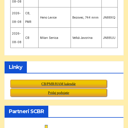
08-08
2026-
CB,
Heno Levice
Bezovec, 744 mnm
JN88XQ
08-08
PMR
2026-
CB
Milan Senica
Veľká Javorina
JN88UU
08-08
Linky
CB/PMR/HAM kalendár
Pridaj podujatie
Partneri SCBR