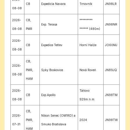
CB
Expedicia Navara
Trnovník
JN98LR
08-08
2026-
CB,
*********
Exp. Terasa
JN98NR
08-08
PMR
****** (480m)
2026-
CB
Expedice Tetřev
Horní Halže
JO60MJ
08-08
CB,
2026-
PMR,
Syky Boskovice
Nová Roveň
JN89JQ
08-08
HAM
2026-
Táňovo
CB
Exp.Apollo
JN98TM
08-08
929m.n.m.
CB,
2026-
Nikon Senec (OM1RD) a
PMR,
2024
JN98TW
07-31
Smuko Bratislava
HAM