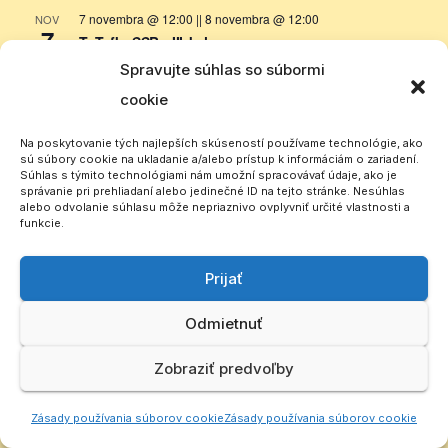
7 novembra @ 12:00
||
8 novembra @ 12:00
NOV
7
TuTofka SSB – III. kolo
Spravujte súhlas so súbormi
23. apríla 2027 @ 17:00
||
24. apríla 2027 @ 23:00
APR
23
Stretnutie SCBR Remata – Memoriál Dušana Gahéra
cookie
Zobraziť kalendár
Na poskytovanie tých najlepších skúseností používame technológie, ako
sú súbory cookie na ukladanie a/alebo prístup k informáciám o zariadení.
Súhlas s týmito technológiami nám umožní spracovávať údaje, ako je
správanie pri prehliadaní alebo jedinečné ID na tejto stránke. Nesúhlas
alebo odvolanie súhlasu môže nepriaznivo ovplyvniť určité vlastnosti a
Idete na portejbl?
funkcie.
ZIMNÝ CB ZÁVOD
Pridaj podujatie
Prijať
CB/PMR/HAM kalendár
Odmietnuť
Zobraziť predvoľby
Zásady používania súborov cookie
Zásady používania súborov cookie