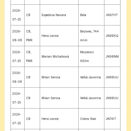
2026-
CB
Expedicia Navara
Bela
JN97HT
07-25
2026-
CB,
Bezovec, 744
Heno Levice
JN88XQ
08-08
PMR
mnm
2026-
CB,
Mozoľovci
Marian Michalková
JN98NM
07-25
PMR
660m
2026-
CB
Milan Senica
Veľká Javorina
JN88UU
08-08
2026-
CB
Milan Senica
Veľká Javorina
JN88UU
07-25
2026-
CB
Heno Levice
Ostrov Rab
JN74IT
07-25