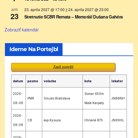
23. apríla 2027 @ 17:00
||
24. apríla 2027 @ 23:00
APR
23
Stretnutie SCBR Remata – Memoriál Dušana Gahéra
Zobraziť kalendár
Ideme Na Portejbl
Zapíš portejbl
datum
pasmo
volacka
kota
lokator
2026-
Somar 650m
PMR
Smuko Bratislava
JN88NH
08-08
Male Karpaty
2026-
CB
exp.Kysuca
Hlinené 875
JN99HL
08-08
2026-