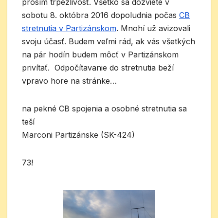
prosím trpezlivosť. Všetko sa dozviete v
sobotu 8. októbra 2016 dopoludnia počas
CB
stretnutia v Partizánskom
. Mnohí už avizovali
svoju účasť. Budem veľmi rád, ak vás všetkých
na pár hodín budem môcť v Partizánskom
privítať. Odpočítavanie do stretnutia beží
vpravo hore na stránke…
na pekné CB spojenia a osobné stretnutia sa
teší
Marconi Partizánske (SK-424)
73!