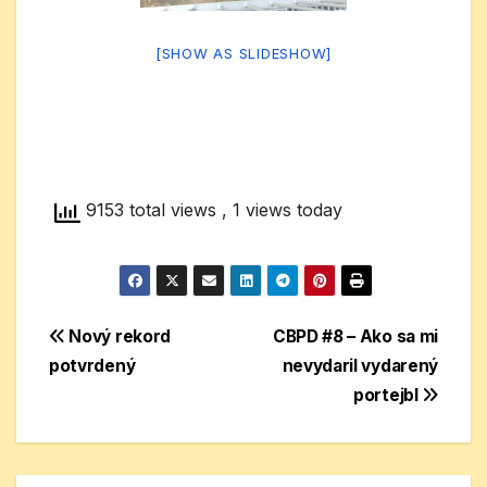
[SHOW AS SLIDESHOW]
9153 total views
, 1 views today
Navigácia
Nový rekord
CBPD #8 – Ako sa mi
potvrdený
nevydaril vydarený
v
portejbl
článku