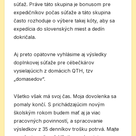
súťaž. Práve táto skupina je bonusom pre
expedičníkov počas súťaže a táto skupina
často rozhoduje o výbere takej kóty, aby sa
expedícia do slovenských miest a dedín
dokričala.
Aj preto opätovne vyhlásime aj výsledky
doplnkovej súťaže pre cébečkárov
vysielajúcich z domácich QTH, tzv
„domasedov“.
Všetko však má svoj čas. Moja dovolenka sa
pomaly končí. S prichádzajúcim novým
školským rokom budem mať aj ja viac
pracovných povinností, a spracovanie
výsledkov z 35 denníkov trošku potrvá. Majte