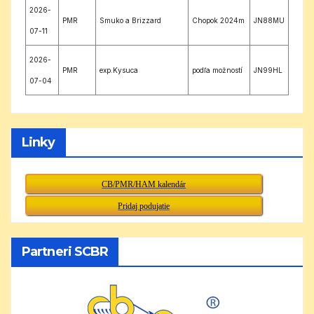
2026-
PMR
Smuko a Brizzard
Chopok 2024m
JN88MU
07-11
2026-
PMR
exp.Kysuca
podľa možností
JN99HL
07-04
Linky
CB/PMR/HAM kalendár
Pridaj podujatie
Partneri SCBR