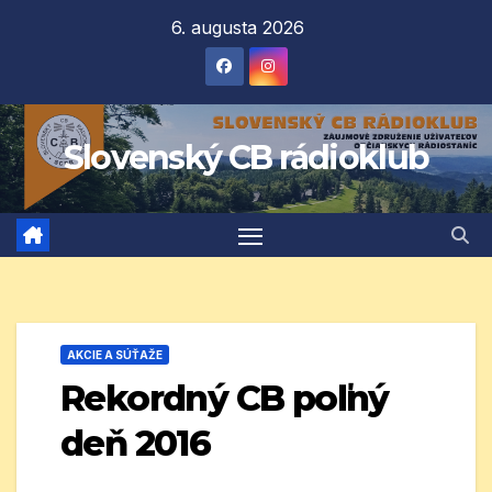
Prejsť
6. augusta 2026
na
obsah
Slovenský CB rádioklub
AKCIE A SÚŤAŽE
Rekordný CB poľný
deň 2016