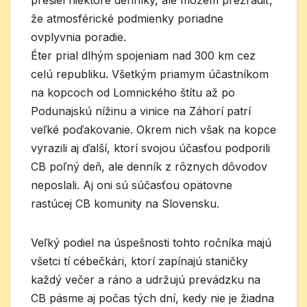
prešiel niektoré denníky, ale môžem prezradiť,
že atmosférické podmienky poriadne
ovplyvnia poradie.
Éter prial dlhým spojeniam nad 300 km cez
celú republiku. Všetkým priamym účastníkom
na kopcoch od Lomnického štítu až po
Podunajskú nížinu a vinice na Záhorí patrí
veľké poďakovanie. Okrem nich však na kopce
vyrazili aj ďalší, ktorí svojou účasťou podporili
CB poľný deň, ale denník z rôznych dôvodov
neposlali. Aj oni sú súčasťou opätovne
rastúcej CB komunity na Slovensku.
Veľký podiel na úspešnosti tohto ročníka majú
všetci tí cébečkári, ktorí zapínajú staničky
každý večer a ráno a udržujú prevádzku na
CB pásme aj počas tých dní, kedy nie je žiadna