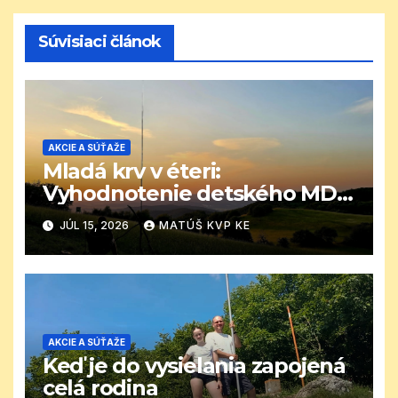
Súvisiaci článok
AKCIE A SÚŤAŽE
Mladá krv v éteri:
Vyhodnotenie detského MDD
CB závodu
JÚL 15, 2026
MATÚŠ KVP KE
AKCIE A SÚŤAŽE
Keď je do vysielania zapojená
celá rodina