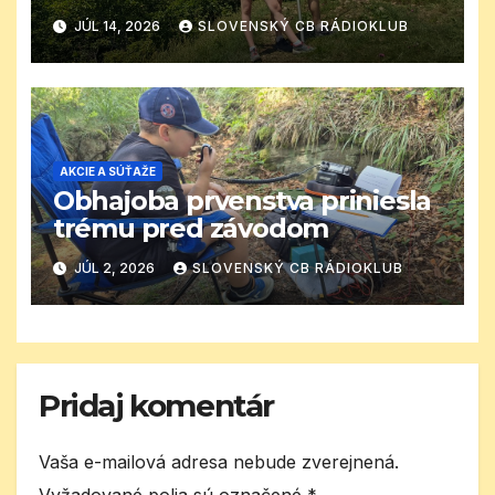
JÚL 14, 2026
SLOVENSKÝ CB RÁDIOKLUB
AKCIE A SÚŤAŽE
Obhajoba prvenstva priniesla
trému pred závodom
JÚL 2, 2026
SLOVENSKÝ CB RÁDIOKLUB
Pridaj komentár
Vaša e-mailová adresa nebude zverejnená.
Vyžadované polia sú označené
*