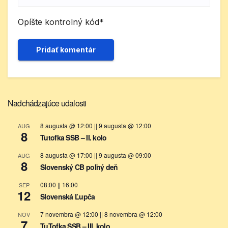
Opíšte kontrolný kód
*
Nadchádzajúce udalosti
8 augusta @ 12:00
||
9 augusta @ 12:00
AUG
8
Tutofka SSB – II. kolo
8 augusta @ 17:00
||
9 augusta @ 09:00
AUG
8
Slovenský CB poľný deň
08:00
||
16:00
SEP
12
Slovenská Ľupča
7 novembra @ 12:00
||
8 novembra @ 12:00
NOV
7
TuTofka SSB – III. kolo