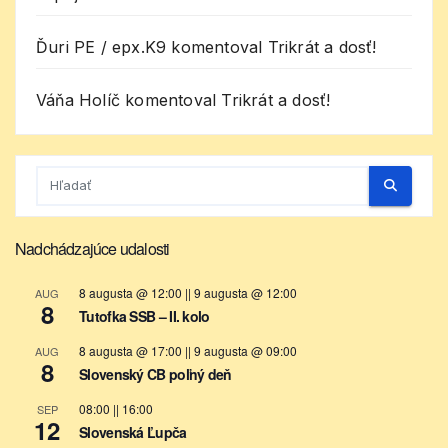
Ďuri PE / epx.K9
komentoval
Trikrát a dosť!
Váňa Holíč
komentoval
Trikrát a dosť!
Nadchádzajúce udalosti
8 augusta @ 12:00
||
9 augusta @ 12:00
AUG
8
Tutofka SSB – II. kolo
8 augusta @ 17:00
||
9 augusta @ 09:00
AUG
8
Slovenský CB poľný deň
08:00
||
16:00
SEP
12
Slovenská Ľupča