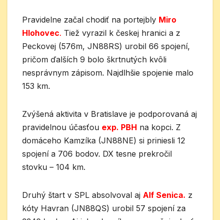
Pravidelne začal chodiť na portejbly
Miro
Hlohovec
.
Tiež vyrazil k českej hranici a z
Peckovej (576m, JN88RS) urobil 66 spojení,
pričom ďalších 9 bolo škrtnutých kvôli
nesprávnym zápisom. Najdlhšie spojenie malo
153 km.
Zvýšená aktivita v Bratislave je podporovaná aj
pravidelnou účasťou
exp. PBH
na kopci. Z
domáceho Kamzíka (JN88NE) si priniesli 12
spojení a 706 bodov. DX tesne prekročil
stovku – 104 km.
Druhý štart v SPL absolvoval aj
Alf Senica.
z
kóty Havran (JN88QS) urobil 57 spojení za