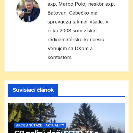
exp. Marco Polo, neskôr exp.
Baťovan. Cébečko ma
sprevádza takmer všade. V
roku 2008 som získal
rádioamatérsku koncesiu.
Venujem sa DXom a
kontestom.
Súvisiaci článok
AKCIE A SÚŤAŽE
AKTUALITY