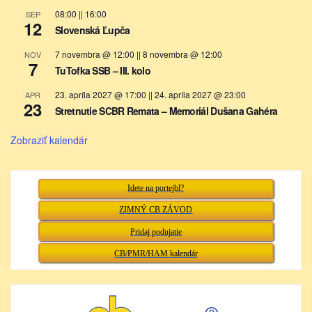
08:00
||
16:00
SEP
12
Slovenská Ľupča
7 novembra @ 12:00
||
8 novembra @ 12:00
NOV
7
TuTofka SSB – III. kolo
23. apríla 2027 @ 17:00
||
24. apríla 2027 @ 23:00
APR
23
Stretnutie SCBR Remata – Memoriál Dušana Gahéra
Zobraziť kalendár
Idete na portejbl?
ZIMNÝ CB ZÁVOD
Pridaj podujatie
CB/PMR/HAM kalendár