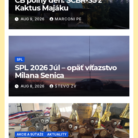
CB poľný deň: SCBR-35 z
Kaktus Majáku
AUG 9, 2026
MARCONI PE
SPL
SPL 2026 Júl – opäť víťazstvo
Milana Senica
AUG 8, 2026
ŠTEVO ZV
AKCIE A SÚŤAŽE
AKTUALITY