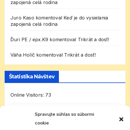
zapojená celá rodina
Juro Kaso
komentoval
Keď je do vysielania
zapojená celá rodina
Ďuri PE / epx.K9
komentoval
Trikrát a dosť!
Váňa Holíč
komentoval
Trikrát a dosť!
Štatistika Návštev
Online Visitors:
73
Today's Visitors:
8 522
Spravujte súhlas so súbormi
cookie
Celkom návštevníkov:
1 029 237