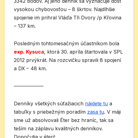
3342 bodov. Aj jeho denník sa vyznačuje dosť
vysokou chybovosťou – 8 škrtov. Najdlhšie
spojenie im prihral Vláďa Tři Dvory /p Křovina
– 137 km.
Posledným tohtomesačným účastníkom bola
exp. Kysuca
, ktorá 30. apríla štartovala v SPL
2012 prvýkrát. Na rozcvičku spravili 8 spojení
a DX – 48 km.
——————
Denníky všetkých súťažiacich
nájdete tu
a
tabuľky s priebežným poradím
zasa tu
. V máji
sme už absolvovali Éter bez hraníc, tak sa
teším na záplavu kvalitných denníkov.
Dopočutia v éteri!