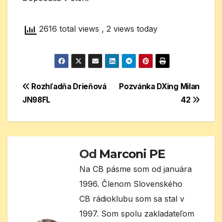
2616 total views
, 2 views today
Navigácia
Rozhľadňa Drieňová
Pozvánka DXing Milan
JN98FL
42
v
článku
Od
Marconi PE
Na CB pásme som od januára
1996. Členom Slovenského
CB rádioklubu som sa stal v
1997. Som spolu zakladateľom