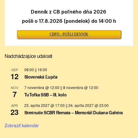
Denník z CB poľného dňa 2026
pošli o 17.8.2026 (pondelok) do 14:00 h
CBPD - POŠLI DENNÍK
Nadchádzajúce udalosti
08:00
||
16:00
SEP
12
Slovenská Ľupča
7 novembra @ 12:00
||
8 novembra @ 12:00
NOV
7
TuTofka SSB – III. kolo
23. apríla 2027 @ 17:00
||
24. apríla 2027 @ 23:00
APR
23
Stretnutie SCBR Remata – Memoriál Dušana Gahéra
Zobraziť kalendár