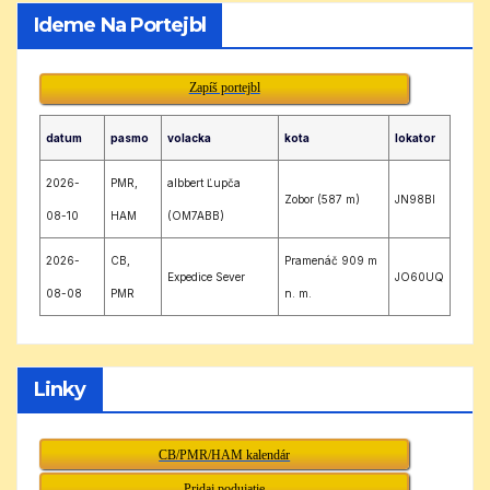
Ideme Na Portejbl
Zapíš portejbl
datum
pasmo
volacka
kota
lokator
2026-
PMR,
albbert Ľupča
Zobor (587 m)
JN98BI
08-10
HAM
(OM7ABB)
2026-
CB,
Pramenáč 909 m
Expedice Sever
JO60UQ
08-08
PMR
n. m.
Linky
CB/PMR/HAM kalendár
Pridaj podujatie