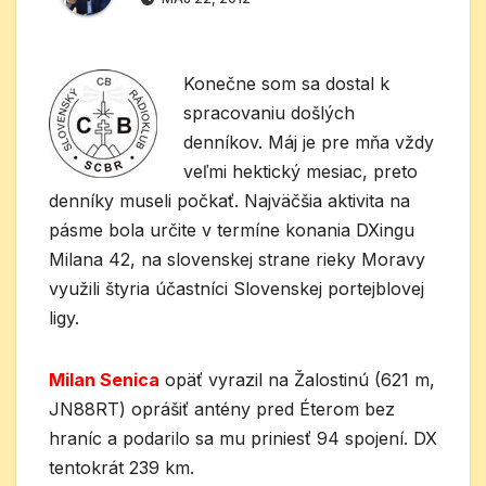
Konečne som sa dostal k
spracovaniu došlých
denníkov. Máj je pre mňa vždy
veľmi hektický mesiac, preto
denníky museli počkať. Najväčšia aktivita na
pásme bola určite v termíne konania DXingu
Milana 42, na slovenskej strane rieky Moravy
využili štyria účastníci Slovenskej portejblovej
ligy.
Milan Senica
opäť vyrazil na Žalostinú (621 m,
JN88RT) oprášiť antény pred Éterom bez
hraníc a podarilo sa mu priniesť 94 spojení. DX
tentokrát 239 km.