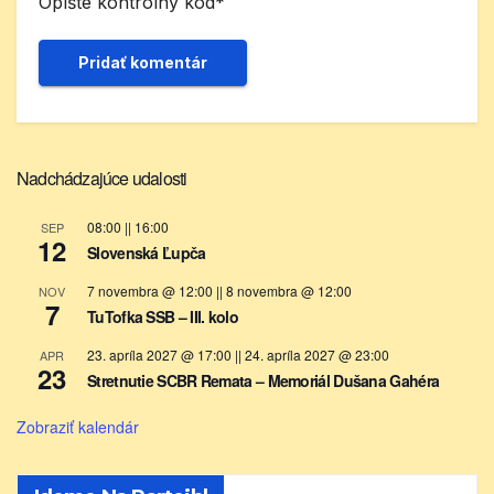
Opíšte kontrolný kód
*
Nadchádzajúce udalosti
08:00
||
16:00
SEP
12
Slovenská Ľupča
7 novembra @ 12:00
||
8 novembra @ 12:00
NOV
7
TuTofka SSB – III. kolo
23. apríla 2027 @ 17:00
||
24. apríla 2027 @ 23:00
APR
23
Stretnutie SCBR Remata – Memoriál Dušana Gahéra
Zobraziť kalendár