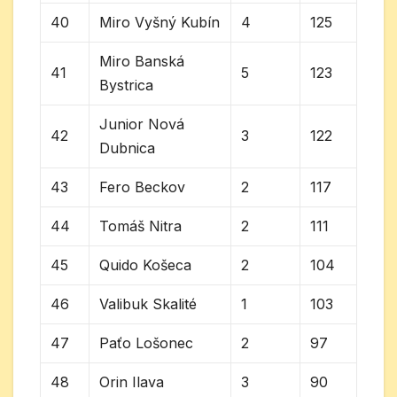
40
Miro Vyšný Kubín
4
125
Miro Banská
41
5
123
Bystrica
Junior Nová
42
3
122
Dubnica
43
Fero Beckov
2
117
44
Tomáš Nitra
2
111
45
Quido Košeca
2
104
46
Valibuk Skalité
1
103
47
Paťo Lošonec
2
97
48
Orin Ilava
3
90