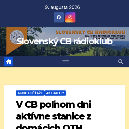
Prejsť
9. augusta 2026
na
obsah
Slovenský CB rádioklub
AKCIE A SÚŤAŽE
AKTUALITY
V CB poľnom dni
aktívne stanice z
domácich QTH