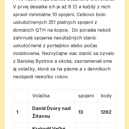
V prvej desiatke ich je až 8 (!) a každý z nich
spravil minimálne 10 spojení. Celkovo bolo
uskutočnených 351 platných spojení z
domácich QTH na kopce. Do poradia neboli
zahrnuté spojenia nesúťažných staníc
uskutočnené z portejblov alebo počas
mobilovania. Nezvyčajne viac staníc sa ozvalo
z Banskej Bystrice a okolia, zaznamenali sme
aj volačky, ktoré sa na pásme a v denníkoch
neobjavili niekoľko rokov.
Volačka
spojení
body
David Dvory nad
1
13
1262
Žitavou
Krokodíl Veľké