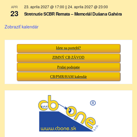
23. apríla 2027 @ 17:00
||
24. apríla 2027 @ 23:00
APR
23
Stretnutie SCBR Remata – Memoriál Dušana Gahéra
Zobraziť kalendár
Idete na portejbl?
ZIMNÝ CB ZÁVOD
Pridaj podujatie
CB/PMR/HAM kalendár