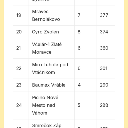
Mravec
19
7
377
Bernolákovo
20
Cyro Zvolen
8
374
Včelár-1 Zlaté
21
6
360
Moravce
Miro Lehota pod
22
6
301
Vtáčnikom
23
Baumax Vráble
4
290
Picino Nové
24
Mesto nad
5
288
Váhom
Smrečok Záp.