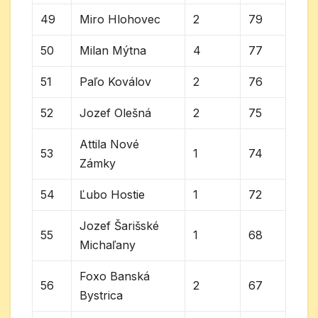
49
Miro Hlohovec
2
79
50
Milan Mýtna
4
77
51
Paľo Koválov
2
76
52
Jozef Olešná
2
75
Attila Nové
53
1
74
Zámky
54
Ľubo Hostie
1
72
Jozef Šarišské
55
1
68
Michaľany
Foxo Banská
56
2
67
Bystrica