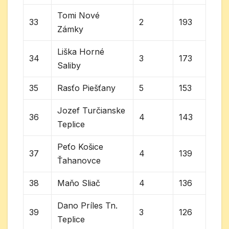
Tomi Nové
33
2
193
Zámky
Liška Horné
34
3
173
Saliby
35
Rasťo Piešťany
5
153
Jozef Turčianske
36
4
143
Teplice
Peťo Košice
37
4
139
Ťahanovce
38
Maňo Sliač
4
136
Dano Príles Tn.
39
3
126
Teplice