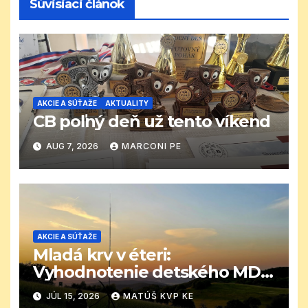
Súvisiaci článok
AKCIE A SÚŤAŽE
AKTUALITY
CB poľný deň už tento víkend
AUG 7, 2026
MARCONI PE
AKCIE A SÚŤAŽE
Mladá krv v éteri:
Vyhodnotenie detského MDD
CB závodu
JÚL 15, 2026
MATÚŠ KVP KE