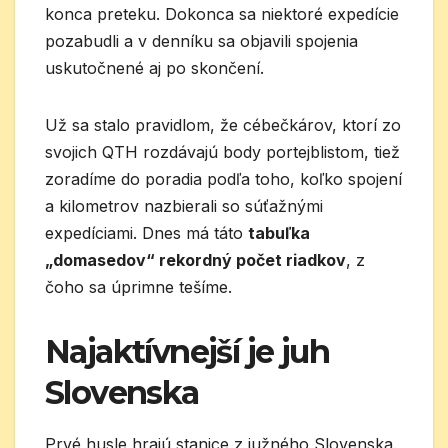
konca preteku. Dokonca sa niektoré expedície
pozabudli a v denníku sa objavili spojenia
uskutočnené aj po skončení.
Už sa stalo pravidlom, že cébečkárov, ktorí zo
svojich QTH rozdávajú body portejblistom, tiež
zoradíme do poradia podľa toho, koľko spojení
a kilometrov nazbierali so súťažnými
expedíciami. Dnes má táto
tabuľka
„domasedov“ rekordný počet riadkov
, z
čoho sa úprimne tešíme.
Najaktívnejší je juh
Slovenska
Prvé husle hrajú stanice z južného Slovenska.