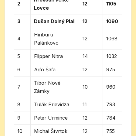
2
12
1105
Lovce
3
Dušan Dolný Pial
12
1090
Hiriburu
4
12
1068
Palárikovo
5
Flipper Nitra
14
1032
6
Aďo Šaľa
12
975
Tibor Nové
7
10
960
Zámky
8
Tulák Prievidza
11
793
9
Peter Urmince
12
784
10
Michal Štvrtok
12
755