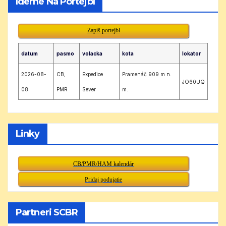
Ideme Na Portejbl
Zapíš portejbl
datum
pasmo
volacka
kota
lokator
2026-08-
CB,
Expedice
Pramenáč 909 m n.
JO60UQ
08
PMR
Sever
m.
Linky
CB/PMR/HAM kalendár
Pridaj podujatie
Partneri SCBR