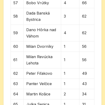
57
Bobo Vrútky
4
66
Dada Banská
58
3
62
Bystrica
Dano Hôrka nad
59
4
62
Váhom
60
Milan Dvorníky
1
56
Milan Revúcka
61
1
56
Lehota
62
Peter Fiľakovo
1
49
63
Panter Velčice
1
43
64
Martin Košice
2
34
65
Julka Senica
1
31