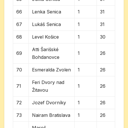
66
Lenka Senica
1
31
67
Lukáš Senica
1
31
68
Level Košice
1
30
Atti Šarišské
69
1
26
Bohdanovce
70
Esmeralda Zvolen
1
26
Feri Dvory nad
71
1
26
Žitavou
72
Jozef Dvorníky
1
26
73
Nairam Bratislava
1
26
Maroš