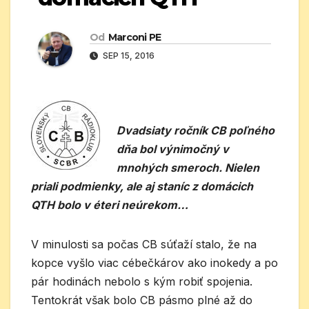
Od
Marconi PE
SEP 15, 2016
Dvadsiaty ročník CB poľného
dňa bol výnimočný v
mnohých smeroch. Nielen
priali podmienky, ale aj staníc z domácich
QTH bolo v éteri neúrekom…
V minulosti sa počas CB súťaží stalo, že na
kopce vyšlo viac cébečkárov ako inokedy a po
pár hodinách nebolo s kým robiť spojenia.
Tentokrát však bolo CB pásmo plné až do