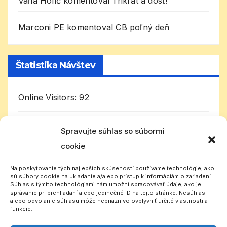
Váňa Holíč
komentoval
Trikrát a dosť!
Marconi PE
komentoval
CB poľný deň
Štatistika Návštev
Online Visitors:
92
Today's Visitors:
6 338
Spravujte súhlas so súbormi
cookie
Celkom návštevníkov:
1 010 304
Na poskytovanie tých najlepších skúseností používame technológie, ako
sú súbory cookie na ukladanie a/alebo prístup k informáciám o zariadení.
Súhlas s týmito technológiami nám umožní spracovávať údaje, ako je
správanie pri prehliadaní alebo jedinečné ID na tejto stránke. Nesúhlas
alebo odvolanie súhlasu môže nepriaznivo ovplyvniť určité vlastnosti a
funkcie.