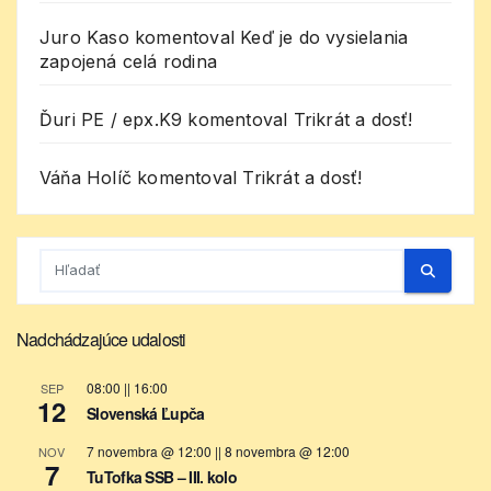
Juro Kaso
komentoval
Keď je do vysielania
zapojená celá rodina
Ďuri PE / epx.K9
komentoval
Trikrát a dosť!
Váňa Holíč
komentoval
Trikrát a dosť!
Nadchádzajúce udalosti
08:00
||
16:00
SEP
12
Slovenská Ľupča
7 novembra @ 12:00
||
8 novembra @ 12:00
NOV
7
TuTofka SSB – III. kolo