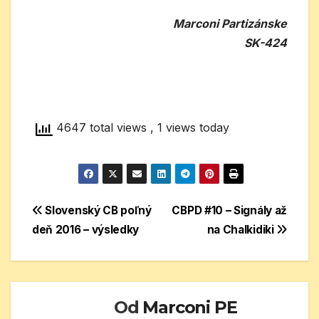
Marconi Partizánske
SK-424
4647 total views
, 1 views today
Navigácia
Slovenský CB poľný
CBPD #10 – Signály až
deň 2016 – výsledky
na Chalkidiki
v
článku
Od
Marconi PE