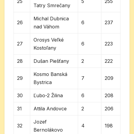
25
5
255
Tatry Smrečany
Michal Dubnica
26
6
237
nad Váhom
Orosys Veľké
27
6
223
Kostoľany
28
Dušan Piešťany
2
222
Kosmo Banská
29
7
209
Bystrica
30
Ľubo-2 Žilina
6
208
31
Attila Andovce
2
206
Jozef
32
4
198
Bernolákovo