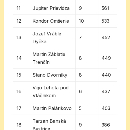
11
Jupiter Prievidza
9
561
12
Kondor Omšenie
10
533
Jozef Vráble
13
7
452
Dyčka
Martin Záblatie
14
8
449
Trenčín
15
Stano Dvorníky
8
440
Vigo Lehota pod
16
6
437
Vtáčnikom
17
Martin Palárikovo
5
403
Tarzan Banská
18
9
386
Bystrica