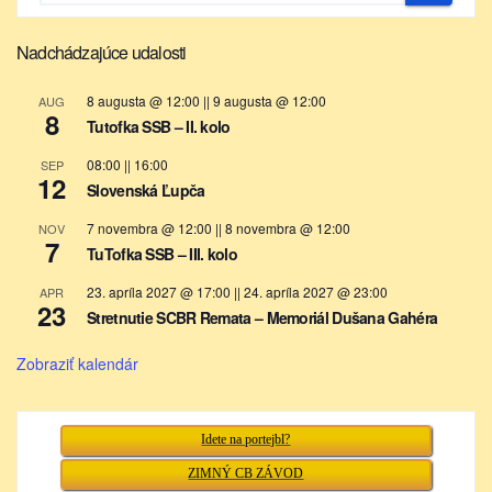
Nadchádzajúce udalosti
8 augusta @ 12:00
||
9 augusta @ 12:00
AUG
8
Tutofka SSB – II. kolo
08:00
||
16:00
SEP
12
Slovenská Ľupča
7 novembra @ 12:00
||
8 novembra @ 12:00
NOV
7
TuTofka SSB – III. kolo
23. apríla 2027 @ 17:00
||
24. apríla 2027 @ 23:00
APR
23
Stretnutie SCBR Remata – Memoriál Dušana Gahéra
Zobraziť kalendár
Idete na portejbl?
ZIMNÝ CB ZÁVOD