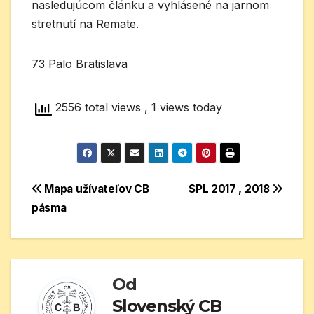
nasledujúcom článku a vyhlásené na jarnom
stretnutí na Remate.
73 Palo Bratislava
2556 total views
, 1 views today
Navigácia
Mapa užívateľov CB
SPL 2017 , 2018
pásma
v
článku
Od
Slovenský CB