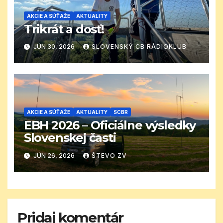
AKCIE A SÚŤAŽE
AKTUALITY
Trikrát a dosť!
JÚN 30, 2026
SLOVENSKÝ CB RÁDIOKLUB
AKCIE A SÚŤAŽE
AKTUALITY
SCBR
EBH 2026 – Oficiálne výsledky
Slovenskej časti
JÚN 26, 2026
ŠTEVO ZV
Pridaj komentár