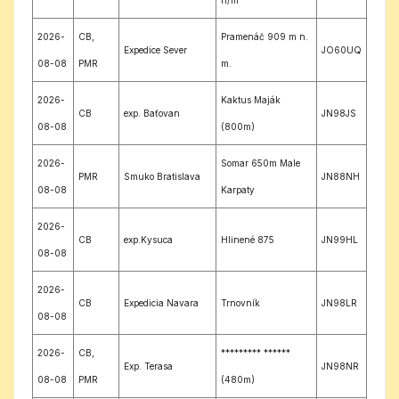
2026-
CB,
Pramenáč 909 m n.
Expedice Sever
JO60UQ
08-08
PMR
m.
2026-
Kaktus Maják
CB
exp. Baťovan
JN98JS
08-08
(800m)
2026-
Somar 650m Male
PMR
Smuko Bratislava
JN88NH
08-08
Karpaty
2026-
CB
exp.Kysuca
Hlinené 875
JN99HL
08-08
2026-
CB
Expedicia Navara
Trnovník
JN98LR
08-08
2026-
CB,
********* ******
Exp. Terasa
JN98NR
08-08
PMR
(480m)