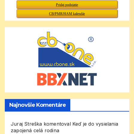
Pridaj podujatie
CB/PMR/HAM kalendár
Najnovšie Komentáre
Juraj Streška
komentoval
Keď je do vysielania
zapojená celá rodina