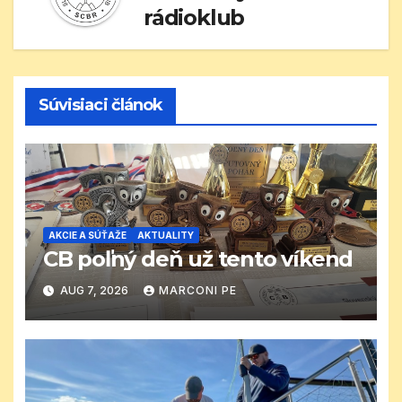
rádioklub
Súvisiaci článok
AKCIE A SÚŤAŽE
AKTUALITY
CB poľný deň už tento víkend
AUG 7, 2026
MARCONI PE