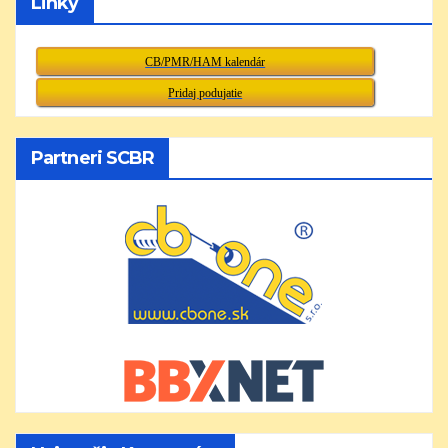
Linky
CB/PMR/HAM kalendár
Pridaj podujatie
Partneri SCBR