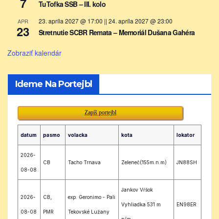
7
TuTofka SSB – III. kolo
23. apríla 2027 @ 17:00
||
24. apríla 2027 @ 23:00
APR
23
Stretnutie SCBR Remata – Memoriál Dušana Gahéra
Zobraziť kalendár
Ideme Na Portejbl
Zapíš portejbl
datum
pasmo
volacka
kota
lokator
2026-
CB
Tacho Trnava
Zeleneč(155m.n.m)
JN88SH
08-08
Jankov Vŕšok
2026-
CB,
exp. Geronimo - Pali
Vyhliadka 531 m
EN98ER
08-08
PMR
Tekovské Lužany
n/m