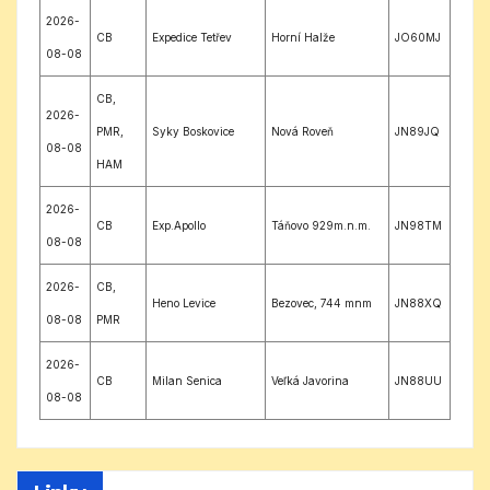
2026-
CB
Expedice Tetřev
Horní Halže
JO60MJ
08-08
CB,
2026-
PMR,
Syky Boskovice
Nová Roveň
JN89JQ
08-08
HAM
2026-
CB
Exp.Apollo
Táňovo 929m.n.m.
JN98TM
08-08
2026-
CB,
Heno Levice
Bezovec, 744 mnm
JN88XQ
08-08
PMR
2026-
CB
Milan Senica
Veľká Javorina
JN88UU
08-08