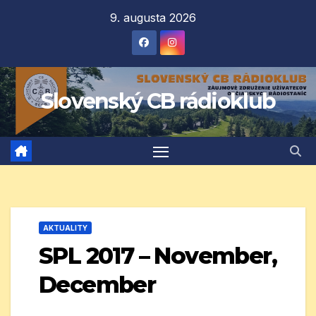
Prejsť
9. augusta 2026
na
obsah
Slovenský CB rádioklub
AKTUALITY
SPL 2017 – November,
December