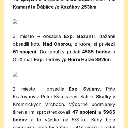
Kamaráta Ďáblice /p Kozákov 253km
.
3. miesto – obsadila
Exp. Bažanti
. Bažanti
obsadili kótu
Nad Oborou
, z ktorej si priviezli
61 spojení
. Do tabuľky pridali
4585 bodov
a
ODX mali
Exp. Tetřev /p Horní Halže 392km
.
2. miesto – obsadila
Exp. Svijany
. Piňo
Kraľovany a Peter Kysuca vysielali zo
Skalky
v
Kremnických Vrchoch. Výborné podmienky
šírenia im sprostredkovali
47 spojení
a
5965
bodov
a to všetko na 5/8-ku. Keby bola
smerovka, bola by žatva… ODX mesiaca patril