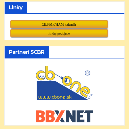
Linky
CB/PMR/HAM kalendár
Pridaj podujatie
Partneri SCBR