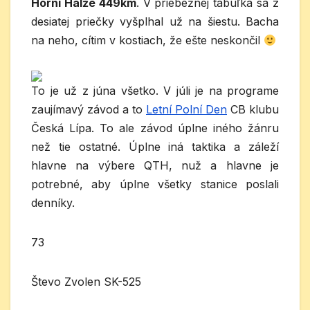
Horní Halže 449km
. V priebežnej tabuľka sa z
desiatej priečky vyšplhal už na šiestu. Bacha
na neho, cítim v kostiach, že ešte neskončil
To je už z júna všetko. V júli je na programe
zaujímavý závod a to
Letní Polní Den
CB klubu
Česká Lípa. To ale závod úplne iného žánru
než tie ostatné. Úplne iná taktika a záleží
hlavne na výbere QTH, nuž a hlavne je
potrebné, aby úplne všetky stanice poslali
denníky.
73
Števo Zvolen SK-525