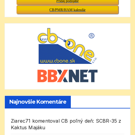
Pridaj podujatie
CB/PMR/HAM kalendár
Najnovšie Komentáre
Ziarec71
komentoval
CB poľný deň: SCBR-35 z
Kaktus Majáku