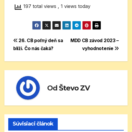
197 total views
, 1 views today
Navigácia
26. CB poľný deň sa
MDD CB závod 2023 –
blíži. Čo nás čaká?
vyhodnotenie
v
článku
Od
Števo ZV
Súvisiaci článok