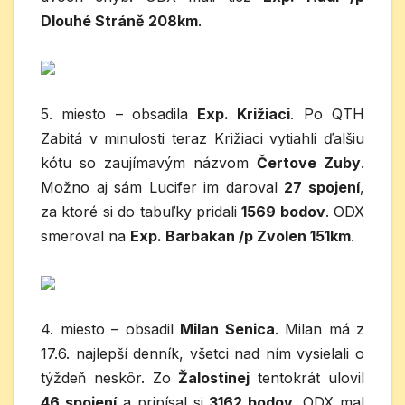
Dlouhé Stráně 208km
.
5. miesto – obsadila
Exp. Križiaci
. Po QTH
Zabitá v minulosti teraz Križiaci vytiahli ďalšiu
kótu so zaujímavým názvom
Čertove Zuby
.
Možno aj sám Lucifer im daroval
27 spojení
,
za ktoré si do tabuľky pridali
1569 bodov
. ODX
smeroval na
Exp. Barbakan /p Zvolen 151km
.
4. miesto – obsadil
Milan Senica
. Milan má z
17.6. najlepší denník, všetci nad ním vysielali o
týždeň neskôr. Zo
Žalostinej
tentokrát ulovil
46 spojení
a pripísal si
3162 bodov
. ODX mal