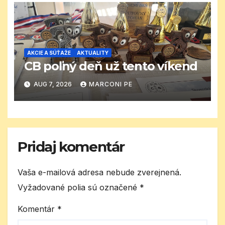
AKCIE A SÚŤAŽE
AKTUALITY
CB poľný deň už tento víkend
AUG 7, 2026
MARCONI PE
Pridaj komentár
Vaša e-mailová adresa nebude zverejnená.
Vyžadované polia sú označené
*
Komentár
*