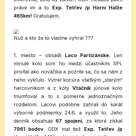
práve im a to
Exp. Tetřev /p Horní Halže
465km!
Gratulujem.
Nuž a kto že to vlastne vyhral ???
1. miesto – obsadil
Laco Partizánske
. Len
minulé kolo som ho medzi účastníkmi SPL
privítal ako nováčika a pozrite sa, čo sa nám z
neho vykľulo. Vytrel kocúra všetkým „starým“
harcovníkom a z kóty
Vtáčnik
júnové kolo
triumfoval a to s pomerne jednoznačným
rozdielom. Lacovi podobne zahrali do karát
výborné podmienky 24.6. a využil to. Jeho
denník obsahuje
67 spojení
, za ktoré získal
7961 bodov
. ODX mal tiež
Exp. Tetřev /p