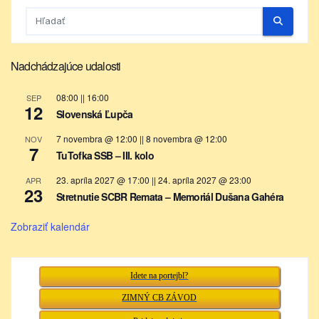
Nadchádzajúce udalosti
08:00
||
16:00
SEP
12
Slovenská Ľupča
7 novembra @ 12:00
||
8 novembra @ 12:00
NOV
7
TuTofka SSB – III. kolo
23. apríla 2027 @ 17:00
||
24. apríla 2027 @ 23:00
APR
23
Stretnutie SCBR Remata – Memoriál Dušana Gahéra
Zobraziť kalendár
Idete na portejbl?
ZIMNÝ CB ZÁVOD