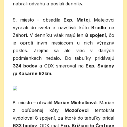
nabrali odvahu a poslali denníky.
9. miesto – obsadila
Exp. Matej
. Matejovci
vyrazili do sveta a navštívili kótu
Bradlo
na
Záhorí. V denníku však majú len
8 spojení
, čo
je oproti iným mesiacom u nich výrazný
pokles. Zrejme sa ale viac v daných
podmienkach nedalo. Do tabuľky pridávajú
324 bodov
a ODX smeroval na
Exp. Svijany
/p Kasárne 92km
.
8. miesto – obsadil
Marian Michalková
. Marian
z obľúbenej kóty
Mozoľovci
tentokrát
vydoloval 8 spojení, za ktoré do tabuľky pridal
633 bodov
. ODX mal
Exp. Križiaci /p Čertove