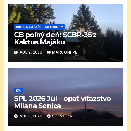
AKCIE A SÚŤAŽE
AKTUALITY
CB poľný deň: SCBR-35 z
Kaktus Majáku
AUG 9, 2026
MARCONI PE
SPL
SPL 2026 Júl – opäť víťazstvo
Milana Senica
AUG 8, 2026
ŠTEVO ZV