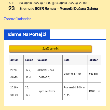
23. apríla 2027 @ 17:00
||
24. apríla 2027 @ 23:00
APR
23
Stretnutie SCBR Remata – Memoriál Dušana Gahéra
Zobraziť kalendár
Ideme Na Portejbl
Zapíš portejbl
datum
pasmo
volacka
kota
lokator
2026-
PMR,
albbert Ľupča
Zobor (587 m)
JN98BI
08-10
HAM
(OM7ABB)
2026-
CB,
Pramenáč 909 m
Expedice Sever
JO60UQ
08-08
PMR
n. m.