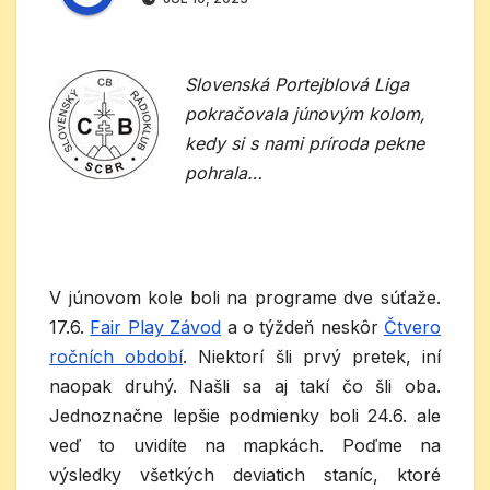
Slovenská Portejblová Liga
pokračovala júnovým kolom,
kedy si s nami príroda pekne
pohrala…
V júnovom kole boli na programe dve súťaže.
17.6.
Fair Play Závod
a o týždeň neskôr
Čtvero
ročních období
. Niektorí šli prvý pretek, iní
naopak druhý. Našli sa aj takí čo šli oba.
Jednoznačne lepšie podmienky boli 24.6. ale
veď to uvidíte na mapkách. Poďme na
výsledky všetkých deviatich staníc, ktoré