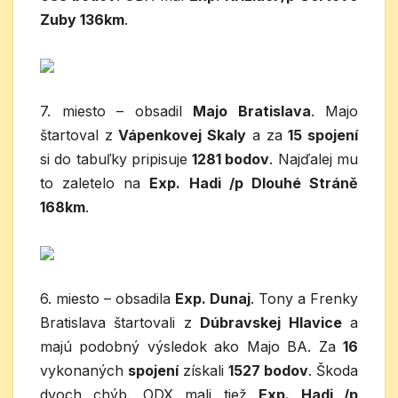
Zuby 136km
.
7. miesto – obsadil
Majo Bratislava
. Majo
štartoval z
Vápenkovej Skaly
a za
15 spojení
si do tabuľky pripisuje
1281 bodov
. Najďalej mu
to zaletelo na
Exp. Hadi /p Dlouhé Stráně
168km
.
6. miesto – obsadila
Exp. Dunaj
. Tony a Frenky
Bratislava štartovali z
Dúbravskej Hlavice
a
majú podobný výsledok ako Majo BA. Za
16
vykonaných
spojení
získali
1527 bodov
. Škoda
dvoch chýb. ODX mali tiež
Exp. Hadi /p