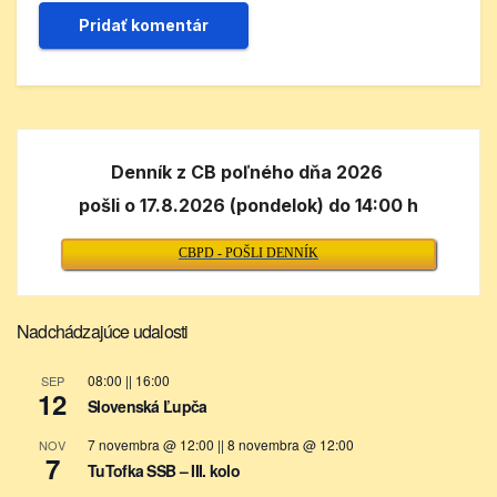
Denník z CB poľného dňa 2026
pošli o 17.8.2026 (pondelok) do 14:00 h
CBPD - POŠLI DENNÍK
Nadchádzajúce udalosti
08:00
||
16:00
SEP
12
Slovenská Ľupča
7 novembra @ 12:00
||
8 novembra @ 12:00
NOV
7
TuTofka SSB – III. kolo