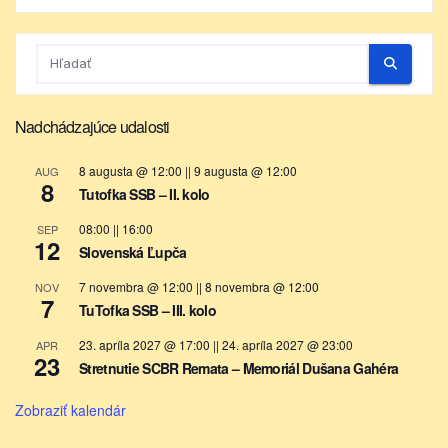
Nadchádzajúce udalosti
8 augusta @ 12:00
||
9 augusta @ 12:00
AUG
8
Tutofka SSB – II. kolo
08:00
||
16:00
SEP
12
Slovenská Ľupča
7 novembra @ 12:00
||
8 novembra @ 12:00
NOV
7
TuTofka SSB – III. kolo
23. apríla 2027 @ 17:00
||
24. apríla 2027 @ 23:00
APR
23
Stretnutie SCBR Remata – Memoriál Dušana Gahéra
Zobraziť kalendár