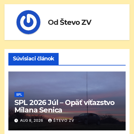
Od
Števo ZV
Súvisiaci článok
SPL
SPL 2026 Júl – Opäť víťazstvo
Milana Senica
AUG 8, 2026
ŠTEVO ZV