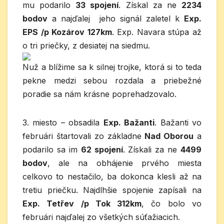
mu podarilo
33 spojení
. Získal za ne
2234
bodov
a najďalej jeho signál zaletel k
Exp.
EPS /p Kozárov 127km
. Exp. Navara stúpa až
o tri priečky, z desiatej na siedmu.
Nuž a blížime sa k silnej trojke, ktorá si to teda
pekne medzi sebou rozdala a priebežné
poradie sa nám krásne poprehadzovalo.
3. miesto – obsadila
Exp. Bažanti
. Bažanti vo
februári štartovali zo základne
Nad Oborou
a
podarilo sa im
62 spojení
. Získali za ne
4499
bodov
, ale na obhájenie prvého miesta
celkovo to nestačilo, ba dokonca klesli až na
tretiu priečku. Najdlhšie spojenie zapísali na
Exp. Tetřev /p Tok 312km
, čo bolo vo
februári najďalej zo všetkých súťažiacich.