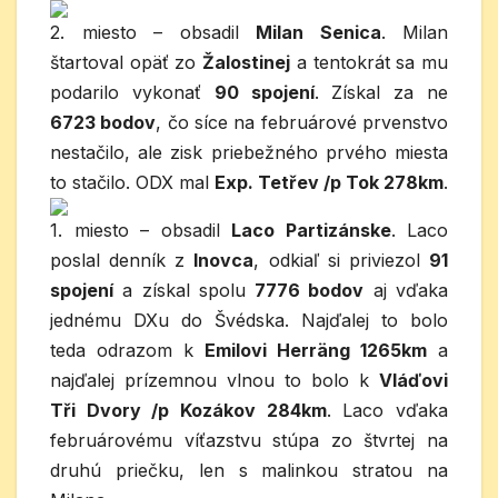
2. miesto – obsadil
Milan Senica
. Milan
štartoval opäť zo
Žalostinej
a tentokrát sa mu
podarilo vykonať
90 spojení
. Získal za ne
6723 bodov
, čo síce na februárové prvenstvo
nestačilo, ale zisk priebežného prvého miesta
to stačilo. ODX mal
Exp. Tetřev /p Tok 278km
.
1. miesto – obsadil
Laco Partizánske
. Laco
poslal denník z
Inovca
, odkiaľ si priviezol
91
spojení
a získal spolu
7776 bodov
aj vďaka
jednému DXu do Švédska. Najďalej to bolo
teda odrazom k
Emilovi Herräng 1265km
a
najďalej prízemnou vlnou to bolo k
Vláďovi
Tři Dvory /p Kozákov 284km
. Laco vďaka
februárovému víťazstvu stúpa zo štvrtej na
druhú priečku, len s malinkou stratou na