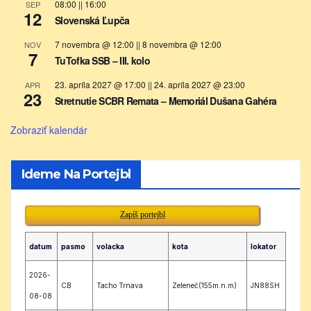
08:00
||
16:00
SEP
12
Slovenská Ľupča
7 novembra @ 12:00
||
8 novembra @ 12:00
NOV
7
TuTofka SSB – III. kolo
23. apríla 2027 @ 17:00
||
24. apríla 2027 @ 23:00
APR
23
Stretnutie SCBR Remata – Memoriál Dušana Gahéra
Zobraziť kalendár
Ideme Na Portejbl
Zapíš portejbl
datum
pasmo
volacka
kota
lokator
2026-
CB
Tacho Trnava
Zeleneč(155m.n.m)
JN88SH
08-08