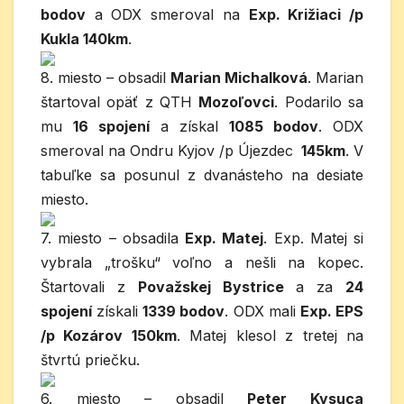
bodov
a ODX smeroval na
Exp. Križiaci /p
Kukla 140km
.
8. miesto – obsadil
Marian Michalková
. Marian
štartoval opäť z QTH
Mozoľovci
. Podarilo sa
mu
16 spojení
a získal
1085 bodov
. ODX
smeroval na Ondru Kyjov /p Újezdec
145km
. V
tabuľke sa posunul z dvanásteho na desiate
miesto.
7. miesto – obsadila
Exp. Matej
. Exp. Matej si
vybrala „trošku“ voľno a nešli na kopec.
Štartovali z
Považskej Bystrice
a za
24
spojení
získali
1339 bodov
. ODX mali
Exp. EPS
/p Kozárov 150km
. Matej klesol z tretej na
štvrtú priečku.
6. miesto – obsadil
Peter Kysuca