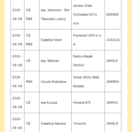
Jankov Vŕšok
2026-
CB,
exp. Geronimo - Pali
Vyhliadka 531 m
EN98ER
08-08
PMR
Tekovské Lužany
n/m
2026-
CB,
Pramenáč 909 m n.
Expedice Sever
JO60UQ
08-08
PMR
m.
2026-
Kaktus Maják
CB
exp. Baťovan
JN98JS
08-08
(800m)
2026-
Somar 650m Male
PMR
Smuko Bratislava
JN88NH
08-08
Karpaty
2026-
CB
exp.Kysuca
Hlinené 875
JN99HL
08-08
2026-
CB
Expedicia Navara
Trnovník
JN98LR
08-08