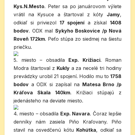
Kys.N.Mesto
. Peter sa po januárovom výlete
vrátil na Kysuce a štartoval z kóty
Jamy
,
odkiaľ si priviezol
17 spojení
a získal
1408
bodov
. ODX mal
Sykyho Boskovice /p Nová
Roveň 172km
. Peťo stúpa zo siedmej na šiestu
priečku.
5. miesto – obsadila
Exp. Križiaci
. Roman
Modra štartoval z
Kukly
a za necelé tri hodiny
prevádzky urobil 21 spojení. Hodilo mu to
1758
bodov
a ODX si zapísal na
Matesa Brno /p
Kráľova Skala 140km
. Križiaci stúpajú z
jedenásteho na deviate miesto.
4. miesto – obsadila
Exp. Navara
. Čoraz lepšie
denníky nám zasiela Piňo Kraľovany. Piňo
stavil na osvedčenú kótu
Kohútka
, odkiaľ sa