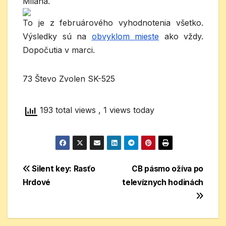
Milana.
To je z februárového vyhodnotenia všetko.
Výsledky sú na
obvyklom mieste
ako vždy.
Dopočutia v marci.
73 Števo Zvolen SK-525
193 total views
, 1 views today
Navigácia
Silent key: Rasťo
CB pásmo ožíva po
Hrdové
televíznych hodinách
v
článku