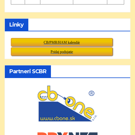
Linky
CB/PMR/HAM kalendár
Pridaj podujatie
Partneri SCBR