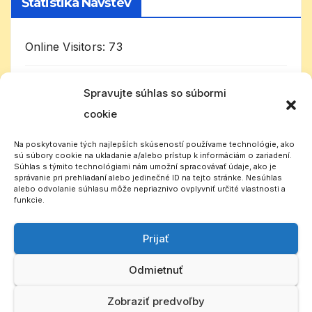
Štatistika Návštev
Online Visitors:
73
Today's Visitors:
3 102
Spravujte súhlas so súbormi
cookie
Celkom návštevníkov:
1 007 068
Na poskytovanie tých najlepších skúseností používame technológie, ako
sú súbory cookie na ukladanie a/alebo prístup k informáciám o zariadení.
Súhlas s týmito technológiami nám umožní spracovávať údaje, ako je
správanie pri prehliadaní alebo jedinečné ID na tejto stránke. Nesúhlas
alebo odvolanie súhlasu môže nepriaznivo ovplyvniť určité vlastnosti a
funkcie.
Prijať
Slovenský CB rádioklub
Odmietnuť
Zobraziť predvoľby