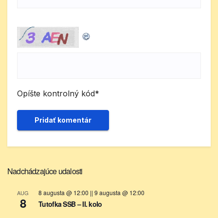
Opíšte kontrolný kód
*
Nadchádzajúce udalosti
8 augusta @ 12:00
||
9 augusta @ 12:00
AUG
8
Tutofka SSB – II. kolo