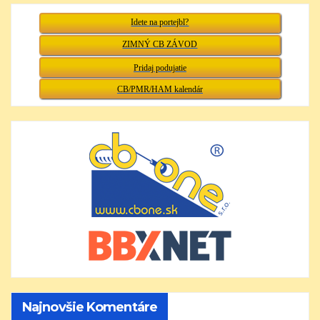
Idete na portejbl?
ZIMNÝ CB ZÁVOD
Pridaj podujatie
CB/PMR/HAM kalendár
Najnovšie Komentáre