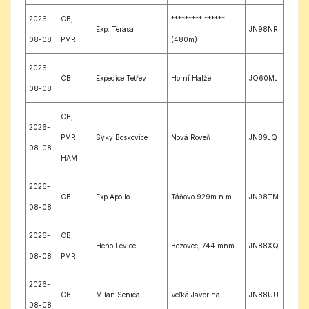
2026-
CB,
********* ******
Exp. Terasa
JN98NR
08-08
PMR
(480m)
2026-
CB
Expedice Tetřev
Horní Halže
JO60MJ
08-08
CB,
2026-
PMR,
Syky Boskovice
Nová Roveň
JN89JQ
08-08
HAM
2026-
CB
Exp.Apollo
Táňovo 929m.n.m.
JN98TM
08-08
2026-
CB,
Heno Levice
Bezovec, 744 mnm
JN88XQ
08-08
PMR
2026-
CB
Milan Senica
Veľká Javorina
JN88UU
08-08