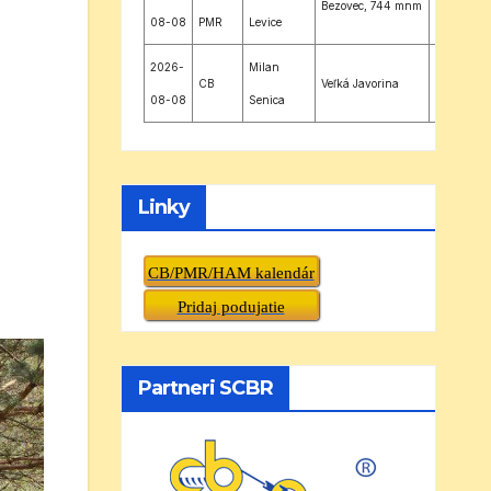
Bezovec, 744 mnm
JN88XQ
08-08
PMR
Levice
2026-
Milan
CB
Veľká Javorina
JN88UU
08-08
Senica
Linky
CB/PMR/HAM kalendár
Pridaj podujatie
Partneri SCBR