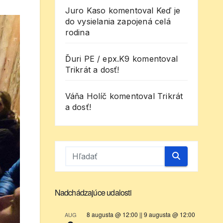
Juro Kaso
komentoval
Keď je
do vysielania zapojená celá
rodina
Ďuri PE / epx.K9
komentoval
Trikrát a dosť!
Váňa Holíč
komentoval
Trikrát
a dosť!
Nadchádzajúce udalosti
8 augusta @ 12:00
||
9 augusta @ 12:00
AUG