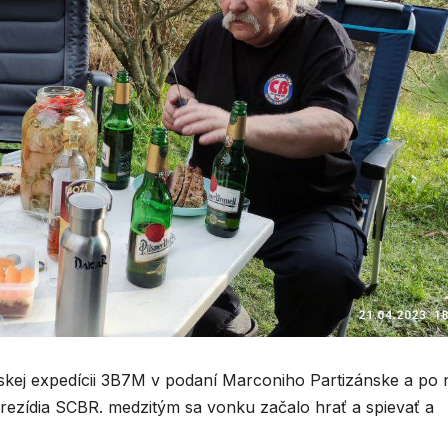
rskej expedícii 3B7M v podaní Marconiho Partizánske a po 
rezídia SCBR. medzitým sa vonku začalo hrať a spievať a