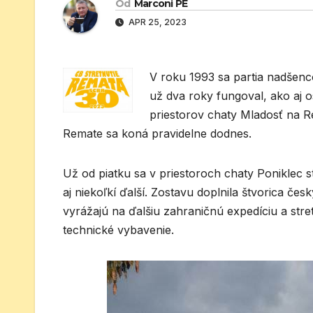
Od
Marconi PE
APR 25, 2023
V roku 1993 sa partia nadšen
už dva roky fungoval, ako aj 
priestorov chaty Mladosť na Re
Remate sa koná pravidelne dodnes.
Už od piatku sa v priestoroch chaty Poniklec str
aj niekoľkí ďalší. Zostavu doplnila štvorica če
vyrážajú na ďalšiu zahraničnú expedíciu a stre
technické vybavenie.