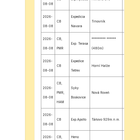
08-08
2026-
Expedicia
CB
Trnovník
JN98LR
08-08
Navara
2026-
CB,
********* ******
Exp. Terasa
JN98NR
08-08
PMR
(480m)
2026-
Expedice
CB
Horní Halže
JO60MJ
08-08
Tetřev
CB,
2026-
Syky
PMR,
Nová Roveň
JN89JQ
08-08
Boskovice
HAM
2026-
CB
Exp.Apollo
Táňovo 929m.n.m.
JN98TM
08-08
2026-
CB,
Heno