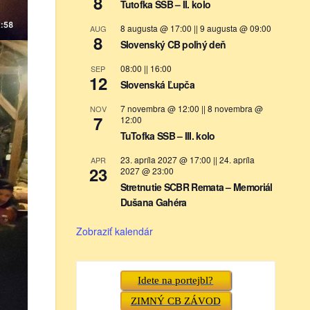
8
Tutofka SSB – II. kolo
8 augusta @ 17:00
||
9 augusta @ 09:00
AUG
8
Slovenský CB poľný deň
08:00
||
16:00
SEP
12
Slovenská Ľupča
7 novembra @ 12:00
||
8 novembra @
NOV
7
12:00
TuTofka SSB – III. kolo
23. apríla 2027 @ 17:00
||
24. apríla
APR
23
2027 @ 23:00
Stretnutie SCBR Remata – Memoriál
Dušana Gahéra
Zobraziť kalendár
Idete na portejbl?
ZIMNÝ CB ZÁVOD