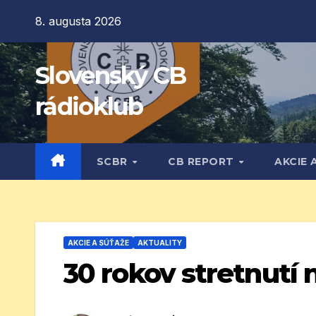
Prejsť
8. augusta 2026
na
obsah
Slovenský CB
rádioklub
SCBR
CB REPORT
AKCIE 
AKCIE A SÚŤAŽE
AKTUALITY
30 rokov stretnutí