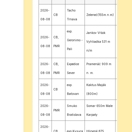
2026-
Tacho
CB
Zeleneč(155m.n.m)
JN88SH
08-08
Trnava
exp.
Jankov Vŕšok
2026-
CB,
Geronimo -
Vyhliadka 531 m
EN98ER
08-08
PMR
Pali
n/m
Tekovské
2026-
CB,
Expedice
Pramenáč 909 m
Lužany
JO60UQ
08-08
PMR
Sever
n. m.
2026-
exp.
Kaktus Maják
CB
JN98JS
08-08
Baťovan
(800m)
2026-
Smuko
Somar 650m Male
PMR
JN88NH
08-08
Bratislava
Karpaty
2026-
CB
exp.Kysuca
Hlinené 875
JN99HL