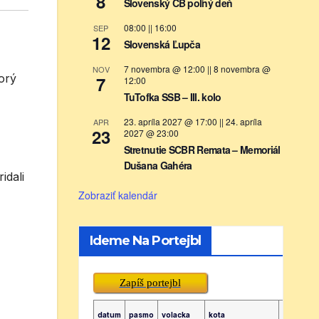
8
Slovenský CB poľný deň
08:00
||
16:00
SEP
12
Slovenská Ľupča
7 novembra @ 12:00
||
8 novembra @
NOV
orý
7
12:00
TuTofka SSB – III. kolo
23. apríla 2027 @ 17:00
||
24. apríla
APR
23
2027 @ 23:00
Stretnutie SCBR Remata – Memoriál
Dušana Gahéra
idali
Zobraziť kalendár
Ideme Na Portejbl
Zapíš portejbl
datum
pasmo
volacka
kota
lokator