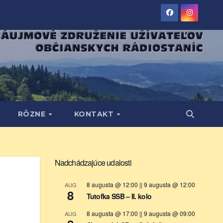
RÔZNE
KONTAKT
Nadchádzajúce udalosti
8 augusta @ 12:00
||
9 augusta @ 12:00
AUG
8
Tutofka SSB – II. kolo
8 augusta @ 17:00
||
9 augusta @ 09:00
AUG