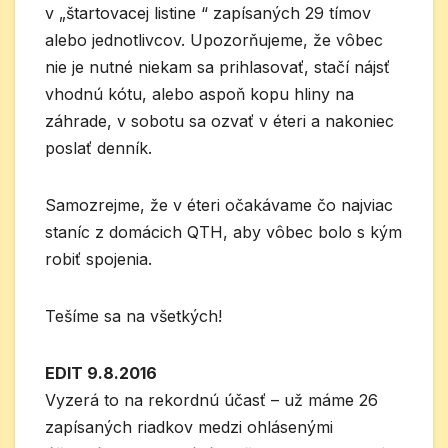
v „štartovacej listine “ zapísaných 29 tímov
alebo jednotlivcov. Upozorňujeme, že vôbec
nie je nutné niekam sa prihlasovať, stačí nájsť
vhodnú kótu, alebo aspoň kopu hliny na
záhrade, v sobotu sa ozvať v éteri a nakoniec
poslať denník.
Samozrejme, že v éteri očakávame čo najviac
staníc z domácich QTH, aby vôbec bolo s kým
robiť spojenia.
Tešíme sa na všetkých!
EDIT 9.8.2016
Vyzerá to na rekordnú účasť – už máme 26
zapísaných riadkov medzi ohlásenými