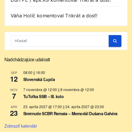
Ďuri PE / epx.K9
komentoval
Trikrát a dosť!
Váňa Holíč
komentoval
Trikrát a dosť!
Nadchádzajúce udalosti
08:00
||
16:00
SEP
12
Slovenská Ľupča
7 novembra @ 12:00
||
8 novembra @ 12:00
NOV
7
TuTofka SSB – III. kolo
23. apríla 2027 @ 17:00
||
24. apríla 2027 @ 23:00
APR
23
Stretnutie SCBR Remata – Memoriál Dušana Gahéra
Zobraziť kalendár