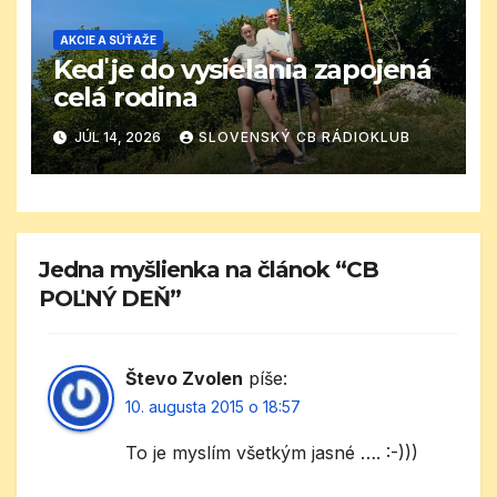
AKCIE A SÚŤAŽE
Keď je do vysielania zapojená
celá rodina
JÚL 14, 2026
SLOVENSKÝ CB RÁDIOKLUB
Jedna myšlienka na článok “CB
POĽNÝ DEŇ”
Števo Zvolen
píše:
10. augusta 2015 o 18:57
To je myslím všetkým jasné …. :-)))