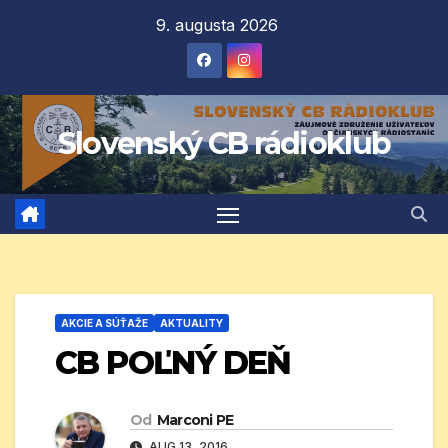
Prejsť
9. augusta 2026
na
obsah
Slovenský CB rádioklub
AKCIE A SÚŤAŽE
AKTUALITY
CB POĽNÝ DEŇ
Od
Marconi PE
AUG 13, 2016