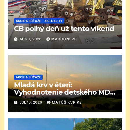
AKCIE A SÚŤAŽE
AKTUALITY
CB poľný deň už tento víkend
AUG 7, 2026
MARCONI PE
AKCIE A SÚŤAŽE
Mladá krv v éteri:
Vyhodnotenie detského MDD
CB závodu
JÚL 15, 2026
MATÚŠ KVP KE