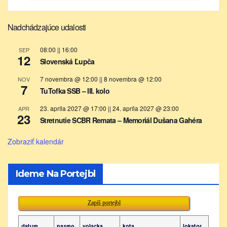
Nadchádzajúce udalosti
08:00
||
16:00
SEP
12
Slovenská Ľupča
7 novembra @ 12:00
||
8 novembra @ 12:00
NOV
7
TuTofka SSB – III. kolo
23. apríla 2027 @ 17:00
||
24. apríla 2027 @ 23:00
APR
23
Stretnutie SCBR Remata – Memoriál Dušana Gahéra
Zobraziť kalendár
Ideme Na Portejbl
Zapíš portejbl
datum
pasmo
volacka
kota
lokator