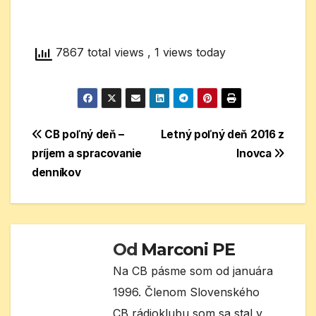
7867 total views
, 1 views today
Navigácia
CB poľný deň –
Letný poľný deň 2016 z
príjem a spracovanie
Inovca
v
denníkov
článku
Od
Marconi PE
Na CB pásme som od januára
1996. Členom Slovenského
CB rádioklubu som sa stal v