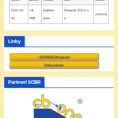
2026-08-
CB,
Expedice
Pramenáč 909 m n.
JO60UQ
08
PMR
Sever
m.
Linky
CB/PMR/HAM kalendár
Pridaj podujatie
Partneri SCBR