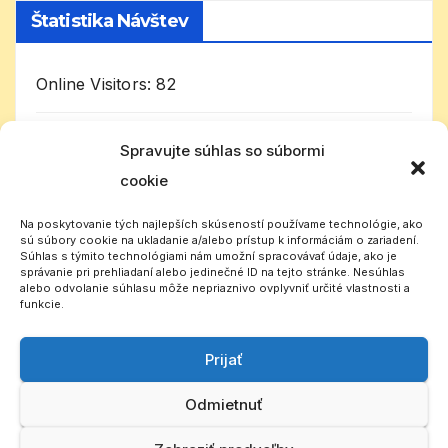
Štatistika Návštev
Online Visitors:
82
Today's Visitors:
8 987
Spravujte súhlas so súbormi
cookie
Celkom návštevníkov:
1 012 953
Na poskytovanie tých najlepších skúseností používame technológie, ako
sú súbory cookie na ukladanie a/alebo prístup k informáciám o zariadení.
Súhlas s týmito technológiami nám umožní spracovávať údaje, ako je
správanie pri prehliadaní alebo jedinečné ID na tejto stránke. Nesúhlas
alebo odvolanie súhlasu môže nepriaznivo ovplyvniť určité vlastnosti a
funkcie.
Prijať
Slovenský CB rádioklub
Odmietnuť