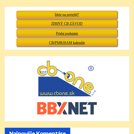
Idete na portejbl?
ZIMNÝ CB ZÁVOD
Pridaj podujatie
CB/PMR/HAM kalendár
Najnovšie Komentáre