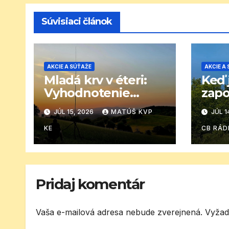
Súvisiaci článok
AKCIE A SÚŤAŽE
AKCIE A
Mladá krv v éteri:
Keď 
Vyhodnotenie
zapo
detského MDD CB
rodi
JÚL 15, 2026
MATÚŠ KVP
JÚL 1
závodu
KE
CB RÁD
Pridaj komentár
Vaša e-mailová adresa nebude zverejnená.
Vyžad