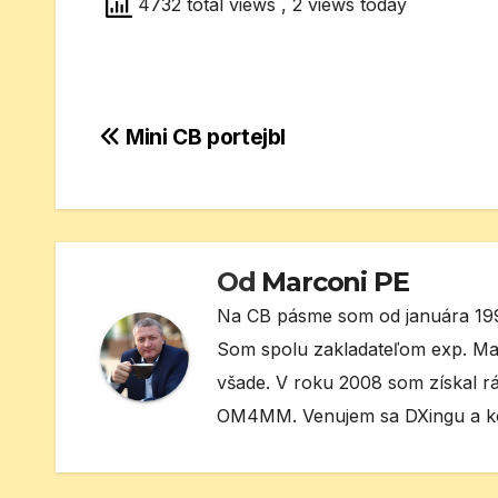
4732 total views
, 2 views today
Navigácia
Mini CB portejbl
v
článku
Od
Marconi PE
Na CB pásme som od januára 199
Som spolu zakladateľom exp. Ma
všade. V roku 2008 som získal r
OM4MM. Venujem sa DXingu a ko