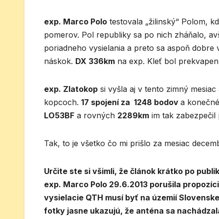
exp. Marco Polo
testovala „žilinský“ Polom, 
pomerov. Pol republiky sa po nich zháňalo, av
poriadneho vysielania a preto sa aspoň dobre 
náskok.
DX 336km
na exp. Kleť bol prekvapen
exp. Zlatokop
si vyšla aj v tento zimný mesia
kopcoch.
17 spojení za 1248 bodov
a konečné 
LO53BF
a rovných
2289km
im tak zabezpečil
Tak, to je všetko čo mi prišlo za mesiac dece
Určite ste si všimli, že článok krátko po pub
exp. Marco Polo 29.6.2013 porušila propozíci
vysielacie QTH musí byť na územií Slovenskej
fotky jasne ukazujú, že anténa sa nachádzal