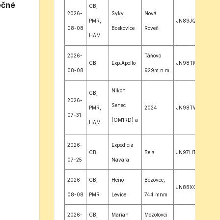
ečné
CB,
2026-
Syky
Nová
PMR,
JN89JQ
08-08
Boskovice
Roveň
HAM
2026-
Táňovo
CB
Exp.Apollo
JN98TM
08-08
929m.n.m.
Nikon
CB,
2026-
Senec
PMR,
2024
JN98TW
07-31
(OM1RD) a
HAM
Smuko
2026-
Expedicia
Bratislava
CB
Bela
JN97HT
07-25
Navara
2026-
CB,
Heno
Bezovec,
JN88XQ
08-08
PMR
Levice
744 mnm
2026-
CB,
Marian
Mozoľovci