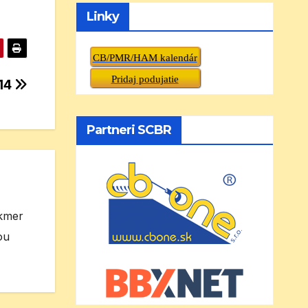
Linky
CB/PMR/HAM kalendár
Pridaj podujatie
014
Partneri SCBR
akmer
ou