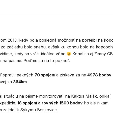
rom 2013, kedy bola posledná možnosť na portejbl na kop
e zo začiatku bolo snehu, avšak ku koncu bolo na kopcoch
vidíme, kedy sa vráti, ideálne vôbc
Konal sa aj Zimný CB
ie na pásme. Poďme sa na to pozrieť.
aľ spravil pekných
70 spojení
a získava za ne
4978 bodov
ovej za
364km
.
el situáciu na pásme monitorovať na Kaktus Maják, odkiaľ
expedície.
18 spojení a rovných 1500 bodov
ho ale nikam
m
zaletel k Sykymu Boskovice.