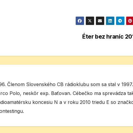
Éter bez hraníc 2
6. Členom Slovenského CB rádioklubu som sa stal v 1997.
rco Polo, neskôr exp. Baťovan. Cébečko ma sprevádza t
ádioamatérsku koncesiu N a v roku 2010 triedu E so značk
ntestingu.