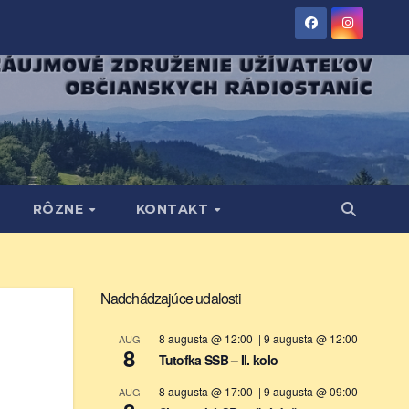
RÔZNE
KONTAKT
Nadchádzajúce udalosti
8 augusta @ 12:00
||
9 augusta @ 12:00
AUG
8
Tutofka SSB – II. kolo
8 augusta @ 17:00
||
9 augusta @ 09:00
AUG