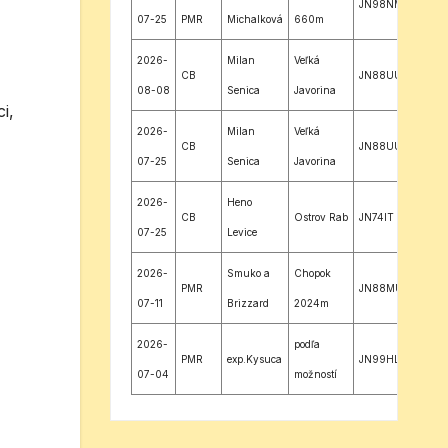
JN98NM
07-25
PMR
Michalková
660m
2026-
Milan
Veľká
CB
JN88UU
08-08
Senica
Javorina
i,
2026-
Milan
Veľká
CB
JN88UU
07-25
Senica
Javorina
2026-
Heno
CB
Ostrov Rab
JN74IT
07-25
Levice
2026-
Smuko a
Chopok
PMR
JN88MU
07-11
Brizzard
2024m
2026-
podľa
PMR
exp.Kysuca
JN99HL
07-04
možností