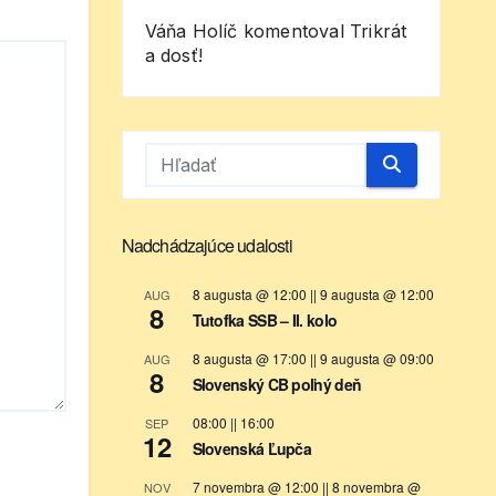
Váňa Holíč
komentoval
Trikrát
a dosť!
Nadchádzajúce udalosti
8 augusta @ 12:00
||
9 augusta @ 12:00
AUG
8
Tutofka SSB – II. kolo
8 augusta @ 17:00
||
9 augusta @ 09:00
AUG
8
Slovenský CB poľný deň
08:00
||
16:00
SEP
12
Slovenská Ľupča
7 novembra @ 12:00
||
8 novembra @
NOV