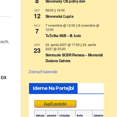
8
Slovenský CB poľný deň
08:00
||
16:00
SEP
12
Slovenská Ľupča
7 novembra @ 12:00
||
8 novembra @
NOV
7
12:00
TuTofka SSB – III. kolo
coch.
23. apríla 2027 @ 17:00
||
24. apríla
APR
23
2027 @ 23:00
Stretnutie SCBR Remata – Memoriál
Dušana Gahéra
Zobraziť kalendár
.
DX
Ideme Na Portejbl
Zapíš portejbl
datum
pasmo
volacka
kota
lokator