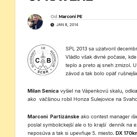
Od
Marconi PE
JAN 8, 2014
SPL 2013 sa uzatvoril decemb
Vládlo však divné počasie, kd
teplo a preto aj sneh zmizol. U
závod a tak bolo opäť rušnejš
Milan Senica
vyšiel na Vápenkovú skalu, odki
ako väčšinou robil Honza Sulejovice na Svah
Marconi Partizánske
ako contest manager iši
poslal symbolickejší ale o to krajší denník na 
neposúva a tak si upevňuje 5. miesto.
DX 170k