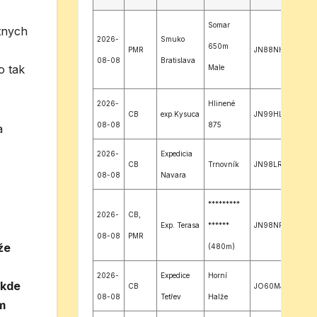
Somar
tnych
2026-
Smuko
650m
PMR
JN88NH
08-08
Bratislava
o tak
Male
Karpaty
2026-
Hlinené
CB
exp.Kysuca
JN99HL
08-08
875
a
2026-
Expedicia
CB
Trnovník
JN98LR
08-08
Navara
*********
2026-
CB,
Exp. Terasa
******
JN98NR
08-08
PMR
že
(480m)
2026-
Expedice
Horní
 kde
CB
JO60MJ
08-08
Tetřev
Halže
m