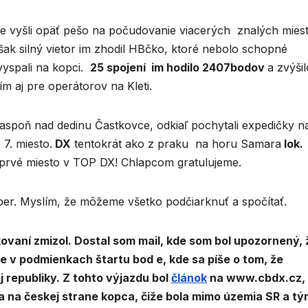
kde vyšli opäť pešo na počudovanie viacerých znalých mies
šak silný vietor im zhodil HBčko, ktoré nebolo schopné
vyspali na kopci.
25 spojení im hodilo 2407bodov
a zvýšil
ím aj pre operátorov na Kleti.
c aspoň nad dedinu Častkovce, odkiaľ pochytali expedičky n
7. miesto.
DX
tentokrát ako z praku na horu Samara
lok.
 prvé miesto v TOP DX! Chlapcom gratulujeme.
mber. Myslím, že môžeme všetko podčiarknuť a spočítať.
likovaní zmizol. Dostal som mail, kde som bol upozornený, 
e v podmienkach štartu bod e, kde sa píše o tom, že
 republiky. Z tohto výjazdu bol
článok
na www.cbdx.cz,
a na českej strane kopca, čiže bola mimo územia SR a tý