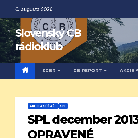
Prejsť
6. augusta 2026
na
obsah
Slovenský CB
rádioklub
SCBR
CB REPORT
AKCIE 
AKCIE A SÚŤAŽE
SPL
SPL december 2013
OPRAVENÉ