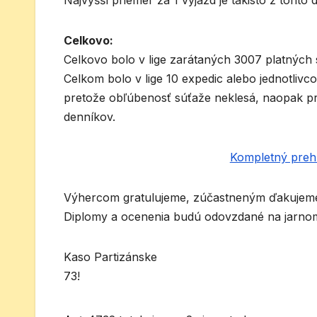
Najvyšší priemer za 1 výjazd je takisto z toht
Celkovo:
Celkovo bolo v lige zarátaných 3007 platných
Celkom bolo v lige 10 expedic alebo jednotlivco
pretože obľúbenosť súťaže neklesá, naopak pri
denníkov.
Kompletný preh
Výhercom gratulujeme, zúčastneným ďakujeme 
Diplomy a ocenenia budú odovzdané na jarnom
Kaso Partizánske
73!