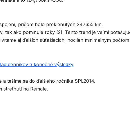
o denníka a to 124,736km/QSO.
 spojení, pričom bolo preklenutých 247355 km.
v, tak ako pominulé roky (2). Tento trend je veľmi potešujúc
vítame aj ďalších súťažiacich, hocilen minimálnym počtom
ľad denníkov a konečné výsledky
a tešíme sa do ďalšieho ročníka SPL2014.
 stretnutí na Remate.