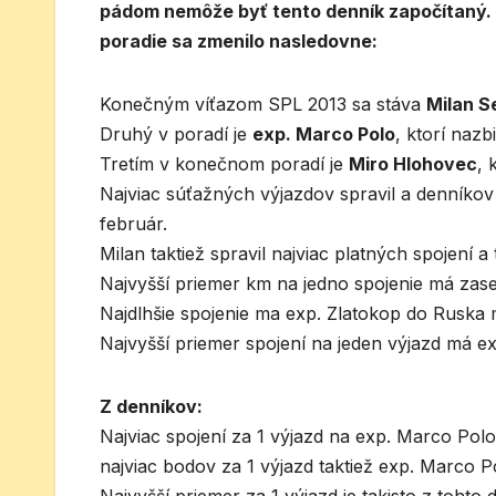
pádom nemôže byť tento denník započítaný. 
poradie sa zmenilo nasledovne:
Konečným víťazom SPL 2013 sa stáva
Milan S
Druhý v poradí je
exp. Marco Polo
, ktorí nazb
Tretím v konečnom poradí je
Miro Hlohovec
, 
Najviac súťažných výjazdov spravil a denníkov 
február.
Milan taktiež spravil najviac platných spojení a
Najvyšší priemer km na jedno spojenie má zas
Najdlhšie spojenie ma exp. Zlatokop do Rusk
Najvyšší priemer spojení na jeden výjazd má ex
Z denníkov:
Najviac spojení za 1 výjazd na exp. Marco Polo
najviac bodov za 1 výjazd taktiež exp. Marco P