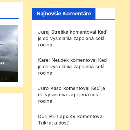
Najnovšie Komentáre
Juraj Streška
komentoval
Keď
je do vysielania zapojená celá
rodina
Karel Neudek
komentoval
Keď
je do vysielania zapojená celá
inej
V
rodina
Juro Kaso
komentoval
Keď je
do vysielania zapojená celá
rodina
Ďuri PE / epx.K9
komentoval
Trikrát a dosť!