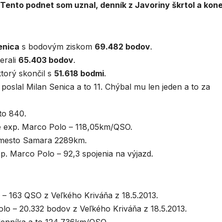
Tento podnet som uznal, denník z Javoriny škrtol a kon
enica
s bodovým ziskom
69.482 bodov
.
ierali
65.403 bodov
.
ktorý skončil s
51.618 bodmi
.
poslal Milan Senica a to 11. Chýbal mu len jeden a to za
 to 840.
e exp. Marco Polo – 118,05km/QSO.
a mesto Samara 2289km.
p. Marco Polo – 92,3 spojenia na výjazd.
 – 163 QSO z Veľkého Kriváňa z 18.5.2013.
olo – 20.332 bodov z Veľkého Kriváňa z 18.5.2013.