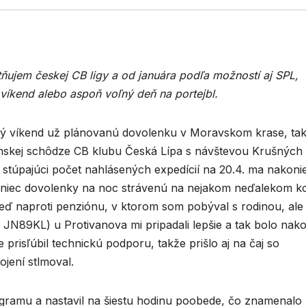
ňujem českej CB ligy a od januára podľa možností aj SPL,
víkend alebo aspoň voľný deň na portejbl.
čný víkend už plánovanú dovolenku v Moravskom krase, ta
enskej schôdze CB klubu Česká Lípa s návštevou Krušných
stúpajúci počet nahlásených expedícií na 20.4. ma nakoni
oniec dovolenky na noc strávenú na nejakom neďalekom ko
eď naproti penziónu, v ktorom som pobýval s rodinou, ale
N89KL) u Protivanova mi pripadali lepšie a tak bolo nako
prisľúbil technickú podporu, takže prišlo aj na čaj so
ojení stlmoval.
gramu a nastavil na šiestu hodinu poobede, čo znamenalo