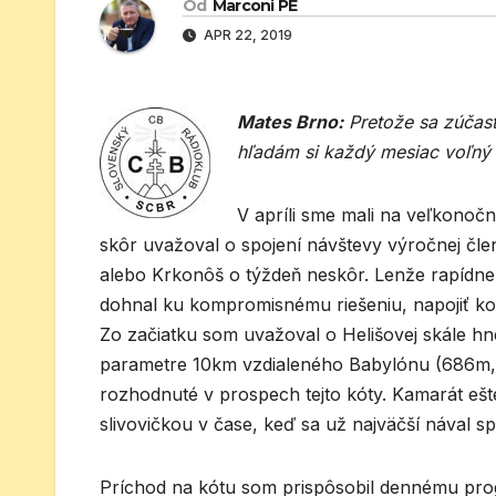
Od
Marconi PE
APR 22, 2019
Mates Brno:
Pretože sa zúčast
hľadám si každý mesiac voľný 
V apríli sme mali na veľkono
skôr uvažoval o spojení návštevy výročnej čl
alebo Krkonôš o týždeň neskôr. Lenže rapídne 
dohnal ku kompromisnému riešeniu, napojiť k
Zo začiatku som uvažoval o Helišovej skále hn
parametre 10km vzdialeného Babylónu (686m, J
rozhodnuté v prospech tejto kóty. Kamarát ešte 
slivovičkou v čase, keď sa už najväčší nával sp
Príchod na kótu som prispôsobil dennému pro