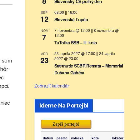
8
Slovenský CB poľný deň
08:00
||
16:00
SEP
12
Slovenská Ľupča
7 novembra @ 12:00
||
8 novembra @
NOV
7
12:00
TuTofka SSB – III. kolo
23. apríla 2027 @ 17:00
||
24. apríla
APR
23
2027 @ 23:00
k som
Stretnutie SCBR Remata – Memoriál
 hôr
Dušana Gahéra
ec
Zobraziť kalendár
pci.
niec
Ideme Na Portejbl
Zapíš portejbl
datum
pasmo
volacka
kota
lokator