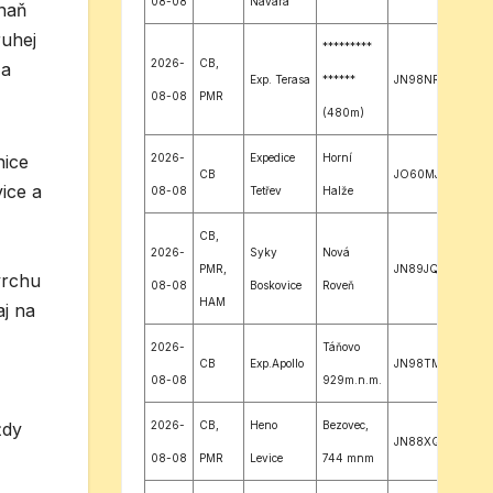
08-08
Navara
 naň
ruhej
*********
2026-
CB,
 a
Exp. Terasa
******
JN98NR
08-08
PMR
(480m)
2026-
Expedice
Horní
nice
CB
JO60MJ
ice a
08-08
Tetřev
Halže
CB,
2026-
Syky
Nová
PMR,
JN89JQ
vrchu
08-08
Boskovice
Roveň
HAM
aj na
2026-
Táňovo
CB
Exp.Apollo
JN98TM
08-08
929m.n.m.
2026-
CB,
Heno
Bezovec,
ždy
JN88XQ
08-08
PMR
Levice
744 mnm