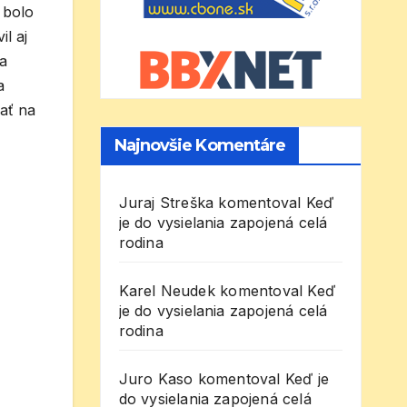
 bolo
l aj
a
a
vať na
Najnovšie Komentáre
Juraj Streška
komentoval
Keď
je do vysielania zapojená celá
rodina
Karel Neudek
komentoval
Keď
je do vysielania zapojená celá
rodina
Juro Kaso
komentoval
Keď je
do vysielania zapojená celá