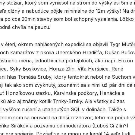
ny stožiar, ktorý som vyniesol na strom do výšky asi 5m a
veľa dlžný a nabudúce pôjde minimálne do 12m výšky! Na d
a po cca 20min stavby som bol schopný vysielania. Lôžko
hodná chvíľa na pauzu.
éteri, okrem nahlásených expedícii sa objavili Tygr Mutě
 troch kamarátov z okolia Uherského Hradišťa, Dušan Bučov
štneho mena, jednotlivci na portejbloch, ako napr. Erixon
nice, Syky Boskovice, Honza Zlín, Víťa Heršpice, René
ani hlas Tomáša Sruby, ktorý tentokrát nebol na Suchom 
ji tak ako som zvyknutý, zoznámiť sa s nimi už pár dní dá 
uť Honzíkovou stezku, Karvinské podkory, Hanácke a
ů ako aj známy kotlík Trnky-Brnky. Ale všetky sú zas
ri vyššom rušení a utiahnutých SQL v dolinách. Takže s
iadnom som sa neusadil na dlhší rozhovor, lebo ma počuli v
deňka Sirákov a pozvaniu od moderátora (Luboš Ci Zlín?)
or pre spojenia. Pozrieť sa za mnou na kanál 14 veľa ľudí