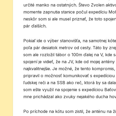
určité manko na ostatných. Števo Zvolen aktiv
momente zapnutia stanice počul expedíciu Mohy
neskôr som si ale musel priznať, že toto spojen
pár ďalších.
Pokiaľ ide o výber stanovišťa, na samotnej kót
poľa pár desiatok metrov od cesty. Táto by zre
som ale rozložil tábor o 100m ďalej na V, kde
spojení je vidieť, že na JV, kde od mojej antén
najkvalitnejšie. Je možné, že tento kompromis
pripravil o možnosť komunikovať s expedício
ľudskej reči a na SSB ako reč, ktorá by sa da
som ešte využil na spojenie s expedíciou Baťo
mne prichádzal ako zvuky nejakého ducha ho
Po príchode na kótu som zistil, že anténu na 