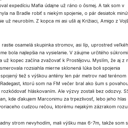
oval expedíciu Mafia údajne už ráno o ôsmej. A tak som v
la na Bradle robiť s niekým spojenie, o pár desiatok minú
ie už neurobím. Z kopca mi asi ušli aj Križiaci, Amigo z Voj
e rastie osamelá skupinka stromov, asi líp, uprostred veľké
jme bola najlepšia na vysielanie. V záujme určitého súkrom
 sa už kopec začína zvažovať k Prostějovu. Myslím, že aj z
y smerovala rozsiahla mierne sklonená lúka boli spojenia
, spojený tiež s výškou antény len pár metrov nad terénom
u Radegast, ktorú som na FM večer bral ako šum s povaho
la rozkódovať hláskovaním. Ale výzvy zostali bez odozvy. 
van, kde ďakujem Marconimu za trpezlivosť, lebo jeho hlas
voriaceho cudzou rečou, ktorému nejakým zázrakom rozu
žiadny strom nevyhodím, mali výšku max 6-7m, takže som s