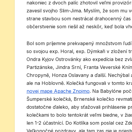
nakoniec z dvoch palíc zhotovil veľmi provizór
zavesil svojho Slim-Jima. Myslím, že som mu 
strane stavbou som nestrácal drahocenný čas 
občerstvenie som riešil až neskôr, keď bola v
Bol som príjemne prekvapený množstvom ľudí v 
so svojou exp. Horal, exp. Dýmkaři v zložení
Ondra Kyjov Ostrovánky ako expedícia bez zvlá
Partizánske, Jindra Srní, Franta Veverské Kní
Chropyně, Honza Oslavany a ďalší. Nechýbal 
ale na Hoblovně. Kolečká fungovali v tomto kra
novej mape Apache Znojmo
. Na Babylóne poč
Šumperské kolečká, Brnenské kolečko revmatik
dostatočne ďaleko, aby sťažovali prihlásenie p
kolečkami to bolo tentokrát veľmi biedne, v ž
len 1-2 účastnící. Do Kotlíka som poslal cez Z
Veľkonočné pozdravy, ale tam zas nie je priest