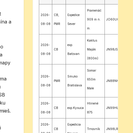
Pramenáč
t
2026-
CB,
Expedice
909 m n.
JO60UQ
šína a
08-08
PMR
Sever
m.
Kaktus
2026-
exp.
ho
CB
Maják
JN98JS
ia
08-08
Baťovan
(800m)
 mapy
Somar
2026-
Smuko
 ma
650m
PMR
JN88NH
08-08
Bratislava
u
Male
SSB
Karpaty
 ku
2026-
Hlinené
CB
exp.Kysuca
JN99HL
mieš.
08-08
875
2026-
Expedicia
i
CB
Trnovník
JN98LR