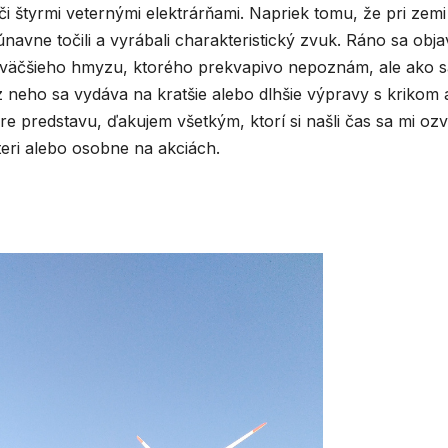
či štyrmi veternými elektrárňami. Napriek tomu, že pri zemi
avne točili a vyrábali charakteristický zvuk. Ráno sa objavi
c väčšieho hmyzu, ktorého prekvapivo nepoznám, ale ako s
a z neho sa vydáva na kratšie alebo dlhšie výpravy s krikom 
e predstavu, ďakujem všetkým, ktorí si našli čas sa mi oz
éteri alebo osobne na akciách.