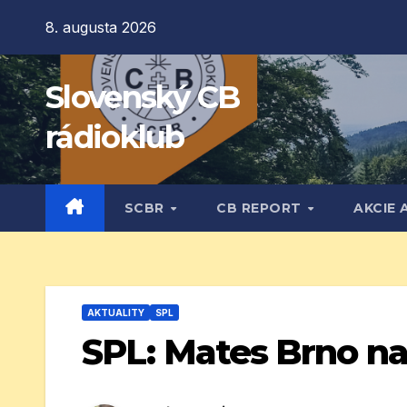
Prejsť
8. augusta 2026
na
obsah
Slovenský CB
rádioklub
SCBR
CB REPORT
AKCIE 
AKTUALITY
SPL
SPL: Mates Brno n