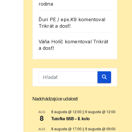
rodina
Ďuri PE / epx.K9
komentoval
Trikrát a dosť!
Váňa Holíč
komentoval
Trikrát
a dosť!
Nadchádzajúce udalosti
8 augusta @ 12:00
||
9 augusta @ 12:00
AUG
8
Tutofka SSB – II. kolo
8 augusta @ 17:00
||
9 augusta @ 09:00
AUG