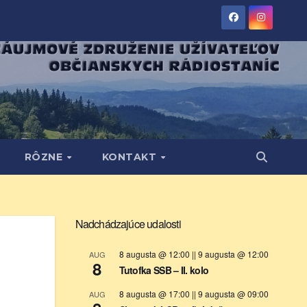
RÔZNE
KONTAKT
Nadchádzajúce udalosti
8 augusta @ 12:00
||
9 augusta @ 12:00
AUG
8
Tutofka SSB – II. kolo
8 augusta @ 17:00
||
9 augusta @ 09:00
AUG