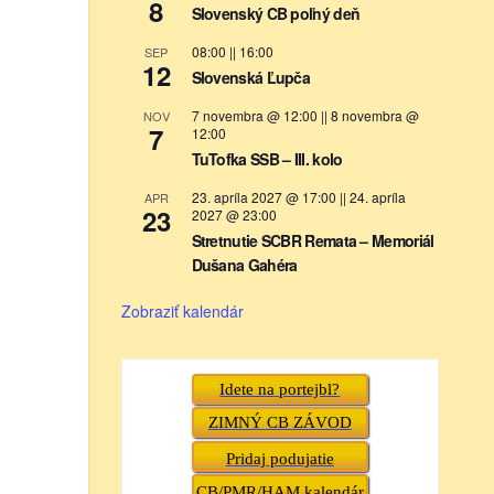
8
Slovenský CB poľný deň
08:00
||
16:00
SEP
12
Slovenská Ľupča
7 novembra @ 12:00
||
8 novembra @
NOV
7
12:00
TuTofka SSB – III. kolo
23. apríla 2027 @ 17:00
||
24. apríla
APR
23
2027 @ 23:00
Stretnutie SCBR Remata – Memoriál
Dušana Gahéra
Zobraziť kalendár
Idete na portejbl?
ZIMNÝ CB ZÁVOD
Pridaj podujatie
CB/PMR/HAM kalendár