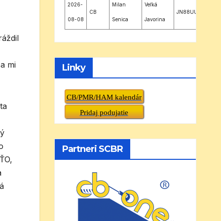
2026-
Milan
Veľká
CB
JN88UU
08-08
Senica
Javorina
áždil
sa mi
Linky
CB/PMR/HAM kalendár
ta
Pridaj podujatie
bý
o
Partneri SCBR
AŤO,
a
á