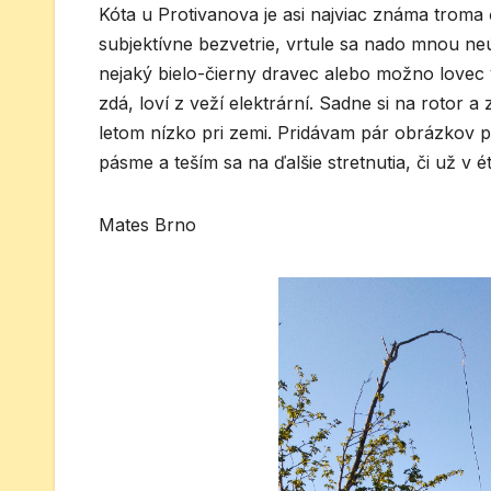
Kóta u Protivanova je asi najviac známa troma 
subjektívne bezvetrie, vrtule sa nado mnou neún
nejaký bielo-čierny dravec alebo možno love
zdá, loví z veží elektrární. Sadne si na rotor 
letom nízko pri zemi. Pridávam pár obrázkov pr
pásme a teším sa na ďalšie stretnutia, či už v 
Mates Brno