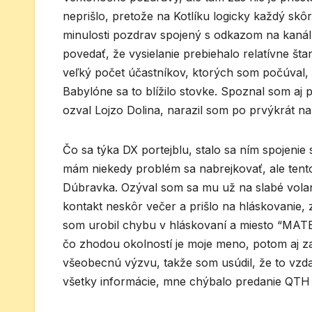
neprišlo, pretože na Kotlíku logicky každý skô
minulosti pozdrav spojený s odkazom na kanál
povedať, že vysielanie prebiehalo relatívne šta
veľký počet účastníkov, ktorých som počúval, a
Babylóne sa to blížilo stovke. Spoznal som aj
ozval Lojzo Dolina, narazil som po prvýkrát n
Čo sa týka DX portejblu, stalo sa ním spojeni
mám niekedy problém sa nabrejkovať, ale tento
Dúbravka. Ozýval som sa mu už na slabé volani
kontakt neskôr večer a prišlo na hláskovanie, 
som urobil chybu v hláskovaní a miesto “MAT
čo zhodou okolností je moje meno, potom aj z
všeobecnú výzvu, takže som usúdil, že to vzd
všetky informácie, mne chýbalo predanie QTH 