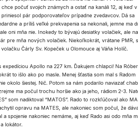
r chce počuť svojich známych a ostať na kanáli 12, aj keď v
 priniesol pár podporovateľov prípadne zvedavcov. Dá sa
ndardne a príliš veľké prekvapenia sa nekonali, jemne ma dr
le oni mňa nie. Inokedy to bývajú desiatky volačiek, ale na
 pár pre mňa nových volačiek. Niekoľkokrát, vrátane PMR, 
a volačku Čárly Sv. Kopeček u Olomouce aj Váňa Holíč.
e s expedíciou Apollo na 227 km. Ďakujem chlapci! Na Róber
krát to išlo ako po masle. Menej šťastia som mal s Radom
e okolo šiestej. Nič. Potom sa nám podarilo naviazať cha
zrejme ma počul trochu horšie ako ja jeho, rádiom 2-3. Nat
ES” som nadiktoval “MATOS”. Rado to rozkľúčoval ako M
achytil opravu na MATES, ale nakoniec som počul, že dáv
al a spojenie nakoniec nemáme, aj keď Rado asi odo mňa m
a lokátor.