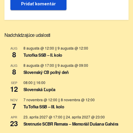
Nadchádzajúce udalosti
8 augusta @ 12:00
||
9 augusta @ 12:00
AUG
8
Tutofka SSB – II. kolo
8 augusta @ 17:00
||
9 augusta @ 09:00
AUG
8
Slovenský CB poľný deň
08:00
||
16:00
SEP
12
Slovenská Ľupča
7 novembra @ 12:00
||
8 novembra @ 12:00
NOV
7
TuTofka SSB – III. kolo
23. apríla 2027 @ 17:00
||
24. apríla 2027 @ 23:00
APR
23
Stretnutie SCBR Remata – Memoriál Dušana Gahéra