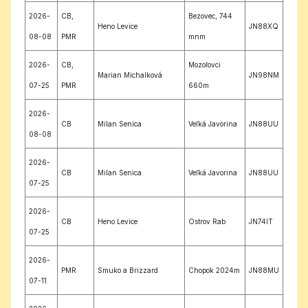
2026-
CB,
Bezovec, 744
Heno Levice
JN88XQ
08-08
PMR
mnm
2026-
CB,
Mozoľovci
Marian Michalková
JN98NM
07-25
PMR
660m
2026-
CB
Milan Senica
Veľká Javorina
JN88UU
08-08
2026-
CB
Milan Senica
Veľká Javorina
JN88UU
07-25
2026-
CB
Heno Levice
Ostrov Rab
JN74IT
07-25
2026-
PMR
Smuko a Brizzard
Chopok 2024m
JN88MU
07-11