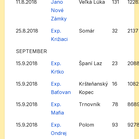
11.8.2018
Jano
Veľká Lúka
131
1228
Nové
Zámky
25.8.2018
Exp.
Somár
32
2137
Križiaci
SEPTEMBER
15.9.2018
Exp.
Španí Laz
23
208
Krtko
15.9.2018
Exp.
Kršteňanský
16
1082
Baťovan
Kopec
15.9.2018
Exp.
Trnovník
78
868
Mafia
15.9.2018
Exp.
Polom
93
927
Ondrej