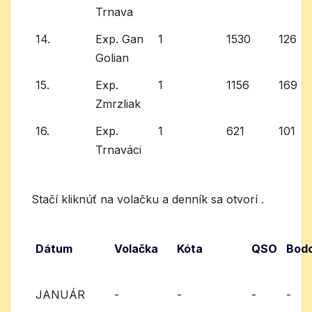
Trnava
14.
Exp. Gan
1
1530
126
Golian
15.
Exp.
1
1156
169
Zmrzliak
16.
Exp.
1
621
101
Trnaváci
Stačí kliknúť na volačku a denník sa otvorí .
Dátum
Volačka
Kóta
QSO
Bod
JANUÁR
-
-
-
-