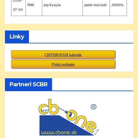
2026-
PMR
exp.Kysuca
podľa možností
JN99HL
07-04
Linky
CB/PMR/HAM kalendár
Pridaj podujatie
Partneri SCBR