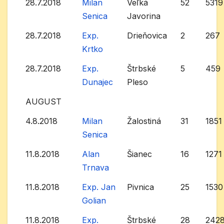
28.7.2018
Milan
Veľká
52
5319
Senica
Javorina
28.7.2018
Exp.
Drieňovica
2
267
Krtko
28.7.2018
Exp.
Štrbské
5
459
Dunajec
Pleso
AUGUST
4.8.2018
Milan
Žalostiná
31
1851
Senica
11.8.2018
Alan
Šianec
16
1271
Trnava
11.8.2018
Exp. Jan
Pivnica
25
1530
Golian
11.8.2018
Exp.
Štrbské
28
242