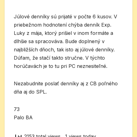
Júlové denníky sú prijaté v počte 6 kusov. V
priebežnom hodnotení chýba denník Exp.
Luky z mája, ktorý prišiel v inom formáte a
dlhšie sa spracováva. Bude doplnený v
najbližších dňoch, tak isto aj júlové denníky.
Dúfam, že stačí takto stručne. V týchto
horúčavách je to tu pri PC neznesiteľné.
Nezabudnite poslať denníky aj z CB poľného
dňa aj do SPL.
73
Palo BA
2153 total views
, 1 views today