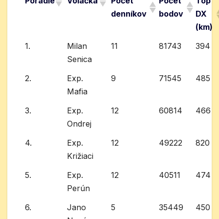
Poradie
Volačka
Počet
Počet
Top
denníkov
bodov
DX
(km)
1.
Milan
11
81743
394
Senica
2.
Exp.
9
71545
485
Mafia
3.
Exp.
12
60814
466
Ondrej
4.
Exp.
12
49222
820
Križiaci
5.
Exp.
12
40511
474
Perún
6.
Jano
5
35449
450