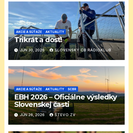
AKCIE A SÚŤAŽE
AKTUALITY
Trikrát a dosť!
JÚN 30, 2026
SLOVENSKÝ CB RÁDIOKLUB
AKCIE A SÚŤAŽE
AKTUALITY
SCBR
EBH 2026 – Oficiálne výsledky
Slovenskej časti
JÚN 26, 2026
ŠTEVO ZV