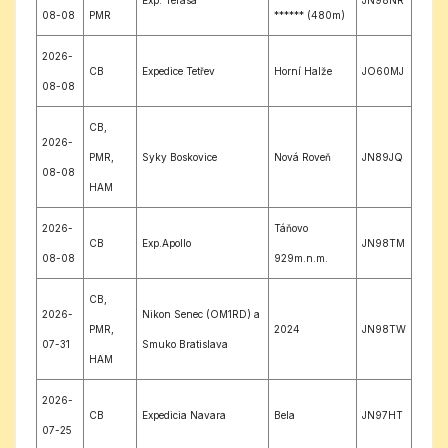
08-08
PMR
****** (480m)
2026-
CB
Expedice Tetřev
Horní Halže
JO60MJ
08-08
CB,
2026-
PMR,
Syky Boskovice
Nová Roveň
JN89JQ
08-08
HAM
2026-
Táňovo
CB
Exp.Apollo
JN98TM
08-08
929m.n.m.
CB,
2026-
Nikon Senec (OM1RD) a
PMR,
2024
JN98TW
07-31
Smuko Bratislava
HAM
2026-
CB
Expedicia Navara
Bela
JN97HT
07-25