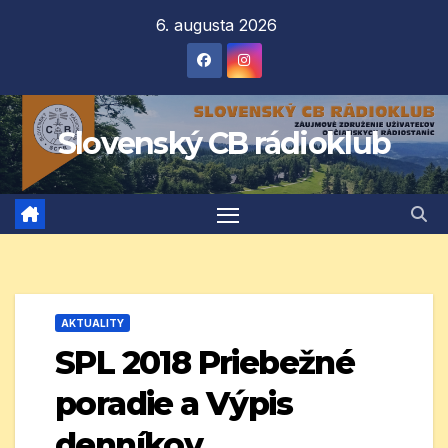
Prejsť
6. augusta 2026
na
obsah
Slovenský CB rádioklub
AKTUALITY
SPL 2018 Priebežné
poradie a Výpis
denníkov