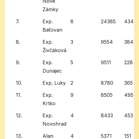
Nové
Zámky
7.
Exp.
8
24385
434
Baťovan
8.
Exp.
3
9554
384
Živčáková
9.
Exp.
5
9511
228
Dunajec
10.
Exp. Luky
2
8780
365
11.
Exp.
9
8505
495
Krtko
12.
Exp.
4
8433
453
Novohrad
13.
Alan
4
5371
151