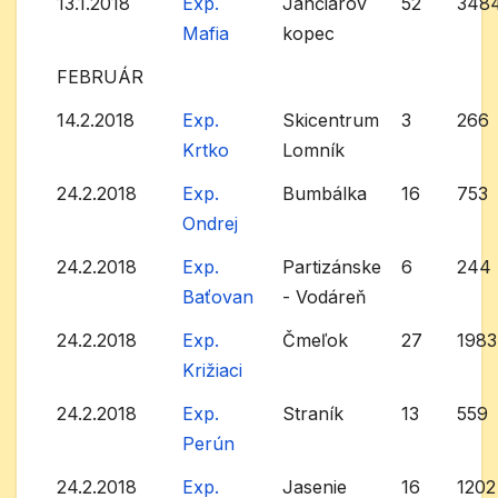
13.1.2018
Exp.
Jančiarov
52
348
Mafia
kopec
FEBRUÁR
14.2.2018
Exp.
Skicentrum
3
266
Krtko
Lomník
24.2.2018
Exp.
Bumbálka
16
753
Ondrej
24.2.2018
Exp.
Partizánske
6
244
Baťovan
- Vodáreň
24.2.2018
Exp.
Čmeľok
27
1983
Križiaci
24.2.2018
Exp.
Straník
13
559
Perún
24.2.2018
Exp.
Jasenie
16
1202