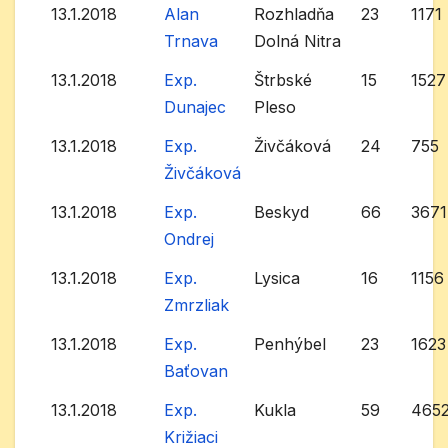
13.1.2018
Alan
Rozhladňa
23
1171
Trnava
Dolná Nitra
13.1.2018
Exp.
Štrbské
15
1527
Dunajec
Pleso
13.1.2018
Exp.
Živčáková
24
755
Živčáková
13.1.2018
Exp.
Beskyd
66
3671
Ondrej
13.1.2018
Exp.
Lysica
16
1156
Zmrzliak
13.1.2018
Exp.
Penhýbel
23
1623
Baťovan
13.1.2018
Exp.
Kukla
59
465
Križiaci