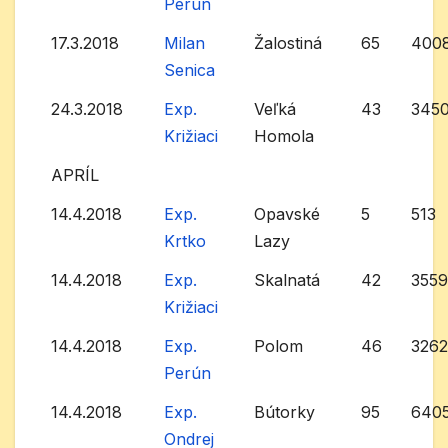
Perún
17.3.2018
Milan
Žalostiná
65
400
Senica
24.3.2018
Exp.
Veľká
43
345
Križiaci
Homola
APRÍL
14.4.2018
Exp.
Opavské
5
513
Krtko
Lazy
14.4.2018
Exp.
Skalnatá
42
355
Križiaci
14.4.2018
Exp.
Polom
46
326
Perún
14.4.2018
Exp.
Bútorky
95
640
Ondrej