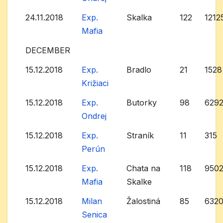
24.11.2018
Exp.
Skalka
122
1212
Mafia
DECEMBER
15.12.2018
Exp.
Bradlo
21
1528
Križiaci
15.12.2018
Exp.
Butorky
98
629
Ondrej
15.12.2018
Exp.
Straník
11
315
Perún
15.12.2018
Exp.
Chata na
118
950
Mafia
Skalke
15.12.2018
Milan
Žalostiná
85
632
Senica