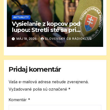
AKTUALITY
Vysielanie z kopcov pod
lupou: Stretli ste sa pri
portejbli s kontrolou?
MÁJ 18, 2026
SLOVENSKÝ CB RÁDIOKLUB
Pridaj komentár
Vaša e-mailová adresa nebude zverejnená.
Vyžadované polia sú označené
*
Komentár
*