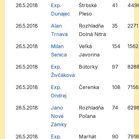
26.5.2018
Exp.
Štrbské
41
449
Dunajec
Pleso
26.5.2018
Alan
Rozhladňa
35
2271
Trnava
Dolná Nitra
26.5.2018
Milan
Veľká
154
1562
Senica
Javorina
26.5.2018
Exp.
Bútorky
97
828
Živčáková
26.5.2018
Exp.
Čerenka
108
7156
Ondrej
26.5.2018
Jano
Rozhladňa
74
629
Nové
Poľana
Zámky
26.5.2018
Exp.
Marhát
90
791