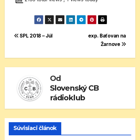
Navigácia
SPL 2018 – Júl
exp. Baťovan na
Žarnove
v
článku
Od
Slovenský CB
rádioklub
Súvisiaci článok