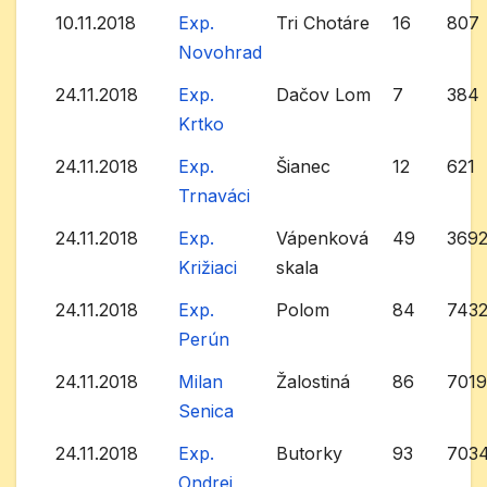
10.11.2018
Exp.
Tri Chotáre
16
807
Novohrad
24.11.2018
Exp.
Dačov Lom
7
384
Krtko
24.11.2018
Exp.
Šianec
12
621
Trnaváci
24.11.2018
Exp.
Vápenková
49
369
Križiaci
skala
24.11.2018
Exp.
Polom
84
743
Perún
24.11.2018
Milan
Žalostiná
86
701
Senica
24.11.2018
Exp.
Butorky
93
703
Ondrej