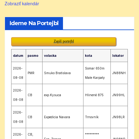
Zobraziť kalendár
Ideme Na Portejbl
Zapíš portejbl
datum
pasmo
volacka
kota
lokator
2026-
Somar 650m
PMR
Smuko Bratislava
JN88NH
08-08
Male Karpaty
2026-
CB
exp.Kysuca
Hlinené 875
JN99HL
08-08
2026-
CB
Expedicia Navara
Trnovník
JN98LR
08-08
2026-
CB,
*********
Exp. Terasa
JN98NR