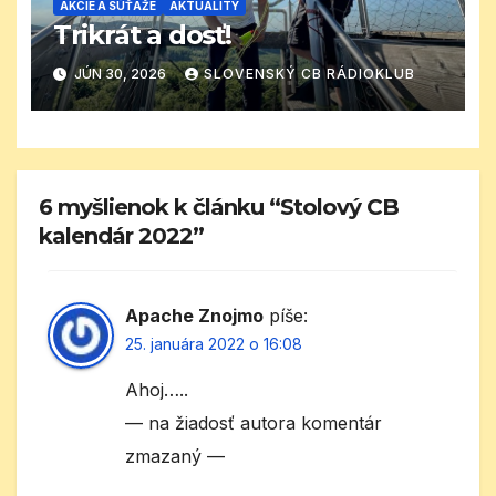
AKCIE A SÚŤAŽE
AKTUALITY
Trikrát a dosť!
JÚN 30, 2026
SLOVENSKÝ CB RÁDIOKLUB
6 myšlienok k článku “Stolový CB
kalendár 2022”
Apache Znojmo
píše:
25. januára 2022 o 16:08
Ahoj…..
— na žiadosť autora komentár
zmazaný —