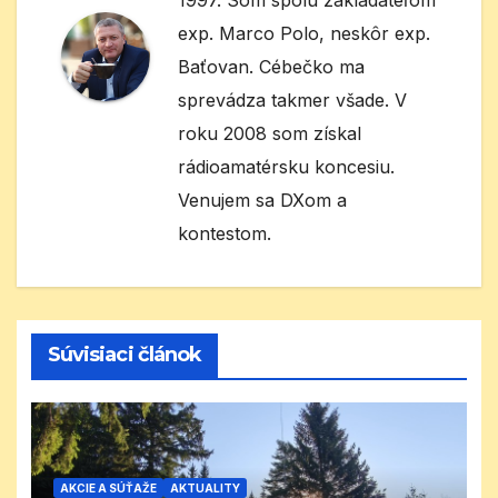
exp. Marco Polo, neskôr exp.
Baťovan. Cébečko ma
sprevádza takmer všade. V
roku 2008 som získal
rádioamatérsku koncesiu.
Venujem sa DXom a
kontestom.
Súvisiaci článok
AKCIE A SÚŤAŽE
AKTUALITY