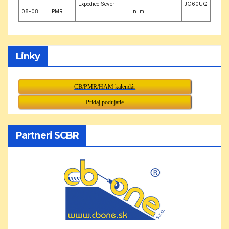
Expedice Sever
JO60UQ
08-08
PMR
n. m.
Linky
CB/PMR/HAM kalendár
Pridaj podujatie
Partneri SCBR