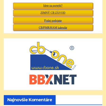
Idete na portejbl?
ZIMNÝ CB ZÁVOD
Pridaj podujatie
CB/PMR/HAM kalendár
Najnovšie Komentáre