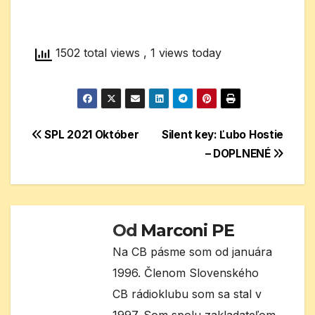
1502 total views
, 1 views today
Navigácia
SPL 2021 Október
Silent key: Ľubo Hostie
– DOPLNENÉ
v
článku
Od
Marconi PE
Na CB pásme som od januára
1996. Členom Slovenského
CB rádioklubu som sa stal v
1997. Som spolu zakladateľom