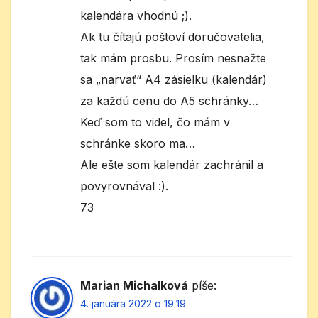
kalendára vhodnú ;).
Ak tu čítajú poštoví doručovatelia,
tak mám prosbu. Prosím nesnažte
sa „narvať“ A4 zásielku (kalendár)
za každú cenu do A5 schránky…
Keď som to videl, čo mám v
schránke skoro ma…
Ale ešte som kalendár zachránil a
povyrovnával :).
73
Marian Michalková
píše:
4. januára 2022 o 19:19