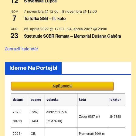
12
Slovenská Ľupča
7 novembra @ 12:00
||
8 novembra @ 12:00
NOV
7
TuTofka SSB – III. kolo
23. apríla 2027 @ 17:00
||
24. apríla 2027 @ 23:00
APR
23
Stretnutie SCBR Remata – Memoriál Dušana Gahéra
Zobraziť kalendár
Ideme Na Portejbl
Zapíš portejbl
datum
pasmo
volacka
kota
lokator
2026-
PMR,
albbert Ľupča
Zobor (587 m)
JN98BI
08-10
HAM
(OM7ABB)
2026-
CB,
Pramenáč 909 m