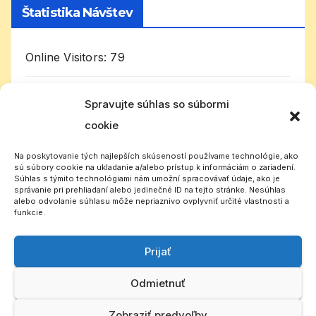
Štatistika Návštev
Online Visitors:
79
Today's Visitors:
4 116
Spravujte súhlas so súbormi
cookie
Celkom návštevníkov:
1 024 831
Na poskytovanie tých najlepších skúseností používame technológie, ako
sú súbory cookie na ukladanie a/alebo prístup k informáciám o zariadení.
Súhlas s týmito technológiami nám umožní spracovávať údaje, ako je
správanie pri prehliadaní alebo jedinečné ID na tejto stránke. Nesúhlas
alebo odvolanie súhlasu môže nepriaznivo ovplyvniť určité vlastnosti a
funkcie.
Prijať
Slovenský CB rádioklub
Odmietnuť
Zobraziť predvoľby