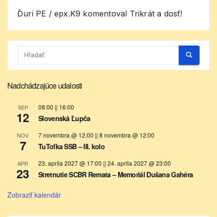
Ďuri PE / epx.K9
komentoval
Trikrát a dosť!
Nadchádzajúce udalosti
08:00
||
16:00
SEP
12
Slovenská Ľupča
7 novembra @ 12:00
||
8 novembra @ 12:00
NOV
7
TuTofka SSB – III. kolo
23. apríla 2027 @ 17:00
||
24. apríla 2027 @ 23:00
APR
23
Stretnutie SCBR Remata – Memoriál Dušana Gahéra
Zobraziť kalendár