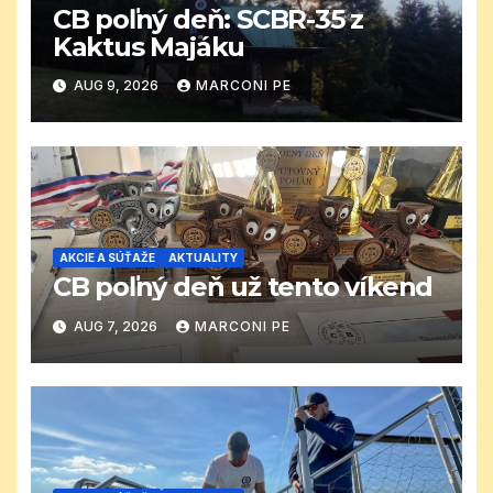
CB poľný deň: SCBR-35 z
Kaktus Majáku
AUG 9, 2026
MARCONI PE
AKCIE A SÚŤAŽE
AKTUALITY
CB poľný deň už tento víkend
AUG 7, 2026
MARCONI PE