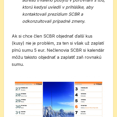
adresu trvalého pobytu v porovnaní s tou,
ktorú kedysi uviedli v prihláške, aby
kontaktovali prezídium SCBR a
odkonzultovali prípadné zmeny.
Ak si chce člen SCBR objednať ďalší kus
(kusy) nie je problém, za ten si však už zaplatí
plnú sumu 5 eur. Nečlenovia SCBR si kalendár
môžu takisto objednať a zaplatiť zaň rovnakú
sumu.