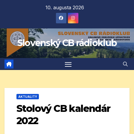
Prejsť
10. augusta 2026
na
obsah
Slovenský CB rádioklub
AKTUALITY
Stolový CB kalendár
2022