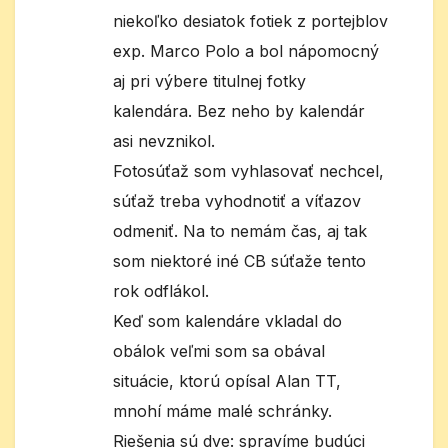
niekoľko desiatok fotiek z portejblov
exp. Marco Polo a bol nápomocný
aj pri výbere titulnej fotky
kalendára. Bez neho by kalendár
asi nevznikol.
Fotosúťaž som vyhlasovať nechcel,
súťaž treba vyhodnotiť a víťazov
odmeniť. Na to nemám čas, aj tak
som niektoré iné CB súťaže tento
rok odflákol.
Keď som kalendáre vkladal do
obálok veľmi som sa obával
situácie, ktorú opísal Alan TT,
mnohí máme malé schránky.
Riešenia sú dve: spravíme budúci