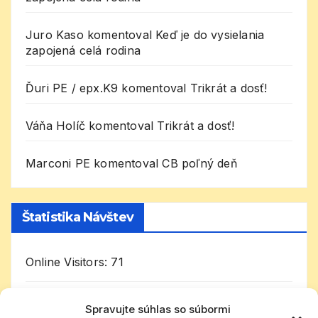
Juro Kaso
komentoval
Keď je do vysielania
zapojená celá rodina
Ďuri PE / epx.K9
komentoval
Trikrát a dosť!
Váňa Holíč
komentoval
Trikrát a dosť!
Marconi PE
komentoval
CB poľný deň
Štatistika Návštev
Online Visitors:
71
Today's Visitors:
7 070
Spravujte súhlas so súbormi