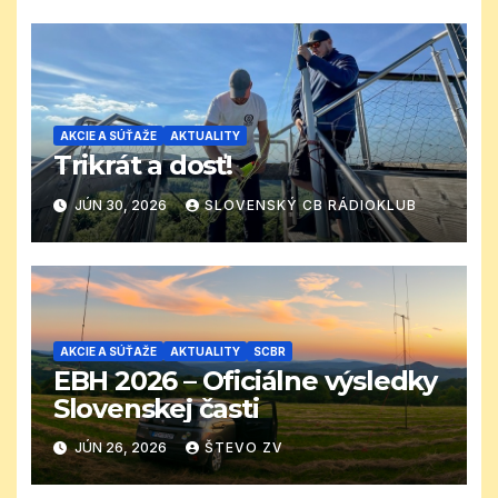
AKCIE A SÚŤAŽE
AKTUALITY
Trikrát a dosť!
JÚN 30, 2026
SLOVENSKÝ CB RÁDIOKLUB
AKCIE A SÚŤAŽE
AKTUALITY
SCBR
EBH 2026 – Oficiálne výsledky
Slovenskej časti
JÚN 26, 2026
ŠTEVO ZV