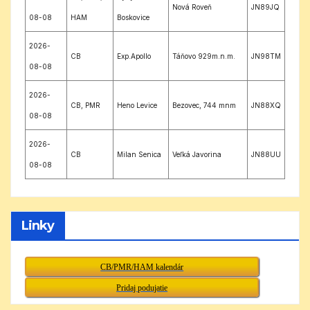
Nová Roveň
JN89JQ
08-08
HAM
Boskovice
2026-
CB
Exp.Apollo
Táňovo 929m.n.m.
JN98TM
08-08
2026-
CB, PMR
Heno Levice
Bezovec, 744 mnm
JN88XQ
08-08
2026-
CB
Milan Senica
Veľká Javorina
JN88UU
08-08
Linky
CB/PMR/HAM kalendár
Pridaj podujatie