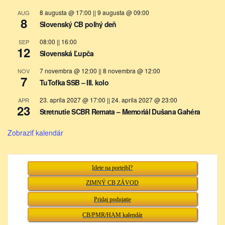
8 augusta @ 17:00
||
9 augusta @ 09:00
AUG
8
Slovenský CB poľný deň
08:00
||
16:00
SEP
12
Slovenská Ľupča
7 novembra @ 12:00
||
8 novembra @ 12:00
NOV
7
TuTofka SSB – III. kolo
23. apríla 2027 @ 17:00
||
24. apríla 2027 @ 23:00
APR
23
Stretnutie SCBR Remata – Memoriál Dušana Gahéra
Zobraziť kalendár
Idete na portejbl?
ZIMNÝ CB ZÁVOD
Pridaj podujatie
CB/PMR/HAM kalendár