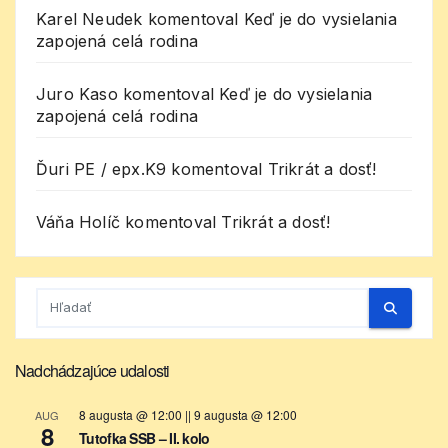
Karel Neudek
komentoval
Keď je do vysielania
zapojená celá rodina
Juro Kaso
komentoval
Keď je do vysielania
zapojená celá rodina
Ďuri PE / epx.K9
komentoval
Trikrát a dosť!
Váňa Holíč
komentoval
Trikrát a dosť!
Nadchádzajúce udalosti
8 augusta @ 12:00
||
9 augusta @ 12:00
AUG
8
Tutofka SSB – II. kolo