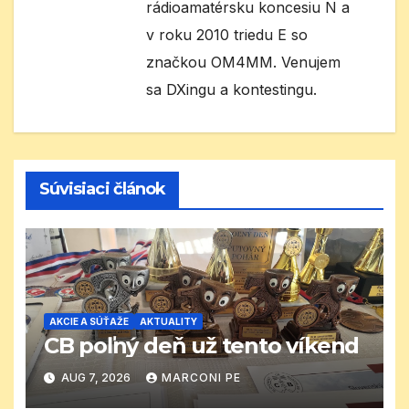
rádioamatérsku koncesiu N a
v roku 2010 triedu E so
značkou OM4MM. Venujem
sa DXingu a kontestingu.
Súvisiaci článok
AKCIE A SÚŤAŽE
AKTUALITY
CB poľný deň už tento víkend
AUG 7, 2026
MARCONI PE