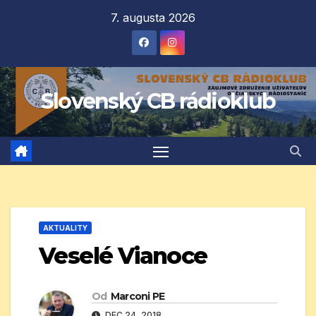
Prejsť
7. augusta 2026
na
obsah
Slovenský CB rádioklub
AKTUALITY
Veselé Vianoce
Od
Marconi PE
DEC 24, 2018