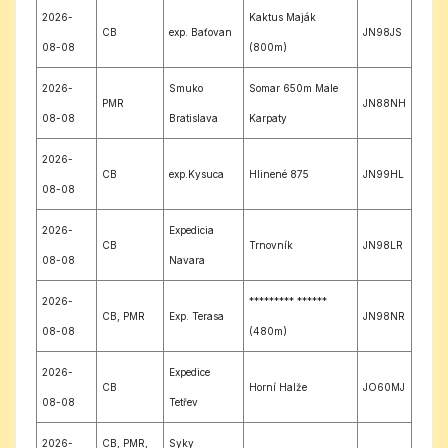
2026-
Kaktus Maják
CB
exp. Baťovan
JN98JS
08-08
(800m)
2026-
Smuko
Somar 650m Male
PMR
JN88NH
08-08
Bratislava
Karpaty
2026-
CB
exp.Kysuca
Hlinené 875
JN99HL
08-08
2026-
Expedicia
CB
Trnovník
JN98LR
08-08
Navara
2026-
********* ******
CB, PMR
Exp. Terasa
JN98NR
08-08
(480m)
2026-
Expedice
CB
Horní Halže
JO60MJ
08-08
Tetřev
2026-
CB, PMR,
Syky