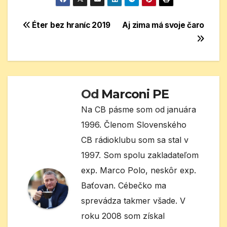
Navigácia
Éter bez hraníc 2019
Aj zima má svoje čaro
v
článku
Od
Marconi PE
Na CB pásme som od januára
1996. Členom Slovenského
CB rádioklubu som sa stal v
1997. Som spolu zakladateľom
exp. Marco Polo, neskôr exp.
Baťovan. Cébečko ma
sprevádza takmer všade. V
roku 2008 som získal