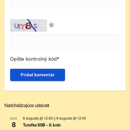
Opíšte kontrolný kód
*
Nadchádzajúce udalosti
8 augusta @ 12:00
||
9 augusta @ 12:00
AUG
8
Tutofka SSB – II. kolo