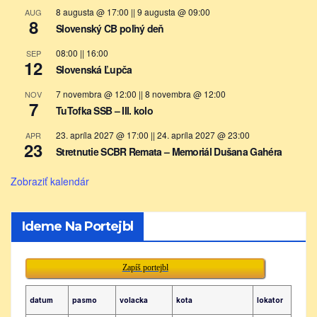
8 augusta @ 17:00
||
9 augusta @ 09:00
AUG
8
Slovenský CB poľný deň
08:00
||
16:00
SEP
12
Slovenská Ľupča
7 novembra @ 12:00
||
8 novembra @ 12:00
NOV
7
TuTofka SSB – III. kolo
23. apríla 2027 @ 17:00
||
24. apríla 2027 @ 23:00
APR
23
Stretnutie SCBR Remata – Memoriál Dušana Gahéra
Zobraziť kalendár
Ideme Na Portejbl
Zapíš portejbl
datum
pasmo
volacka
kota
lokator