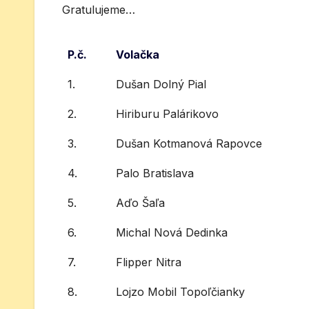
Gratulujeme…
P.č.
Volačka
1.
Dušan Dolný Pial
2.
Hiriburu Palárikovo
3.
Dušan Kotmanová Rapovce
4.
Palo Bratislava
5.
Aďo Šaľa
6.
Michal Nová Dedinka
7.
Flipper Nitra
8.
Lojzo Mobil Topoľčianky