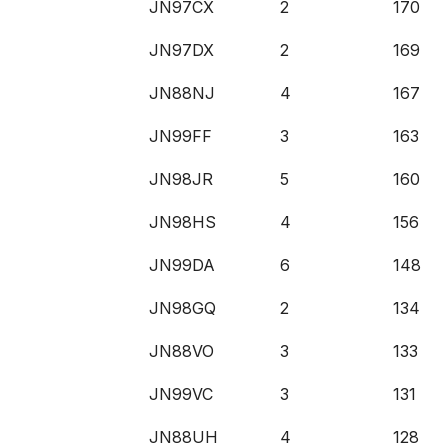
JN97CX
2
170
JN97DX
2
169
JN88NJ
4
167
JN99FF
3
163
JN98JR
5
160
JN98HS
4
156
JN99DA
6
148
JN98GQ
2
134
JN88VO
3
133
JN99VC
3
131
JN88UH
4
128