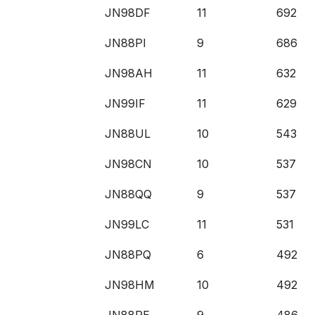
JN98DF
11
692
JN88PI
9
686
JN98AH
11
632
JN99IF
11
629
JN88UL
10
543
JN98CN
10
537
JN88QQ
9
537
JN99LC
11
531
JN88PQ
6
492
JN98HM
10
492