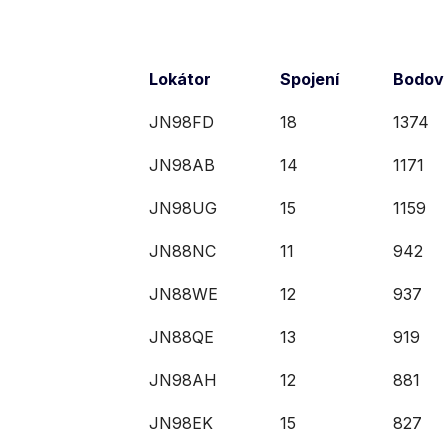
Lokátor
Spojení
Bodov
JN98FD
18
1374
JN98AB
14
1171
JN98UG
15
1159
JN88NC
11
942
JN88WE
12
937
JN88QE
13
919
JN98AH
12
881
JN98EK
15
827