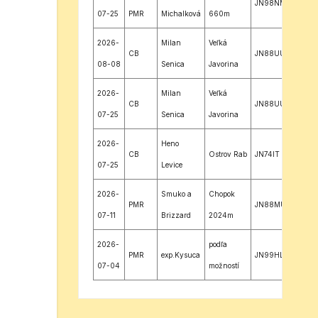
JN98NM
07-25
PMR
Michalková
660m
2026-
Milan
Veľká
CB
JN88UU
08-08
Senica
Javorina
2026-
Milan
Veľká
CB
JN88UU
07-25
Senica
Javorina
2026-
Heno
CB
Ostrov Rab
JN74IT
07-25
Levice
2026-
Smuko a
Chopok
PMR
JN88MU
07-11
Brizzard
2024m
2026-
podľa
PMR
exp.Kysuca
JN99HL
07-04
možností