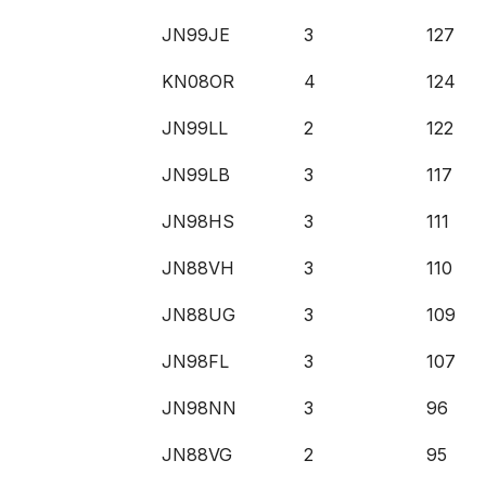
JN99JE
3
127
KN08OR
4
124
JN99LL
2
122
JN99LB
3
117
JN98HS
3
111
JN88VH
3
110
JN88UG
3
109
JN98FL
3
107
JN98NN
3
96
JN88VG
2
95