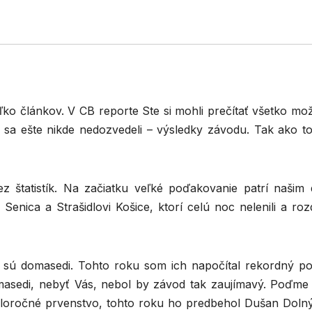
ko článkov. V CB reporte Ste si mohli prečítať všetko mož
 sa ešte nikde nedozvedeli – výsledky závodu. Tak ako to
 štatistík. Na začiatku veľké poďakovanie patrí našim
enica a Strašidlovi Košice, ktorí celú noc nelenili a roz
 sú domasedi. Tohto roku som ich napočítal rekordný po
masedi, nebyť Vás, nebol by závod tak zaujímavý. Poďme 
uloročné prvenstvo, tohto roku ho predbehol Dušan Dolný 