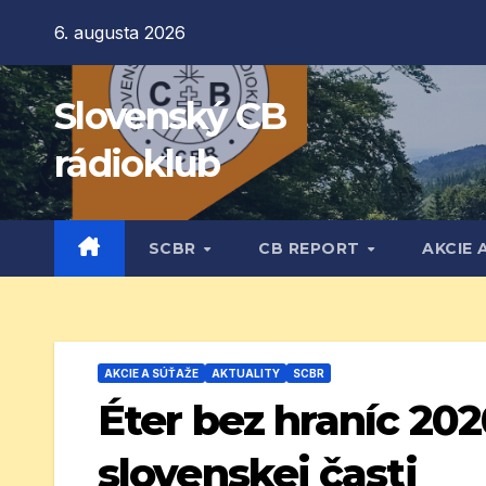
Prejsť
6. augusta 2026
na
obsah
Slovenský CB
rádioklub
SCBR
CB REPORT
AKCIE 
AKCIE A SÚŤAŽE
AKTUALITY
SCBR
Éter bez hraníc 202
slovenskej časti