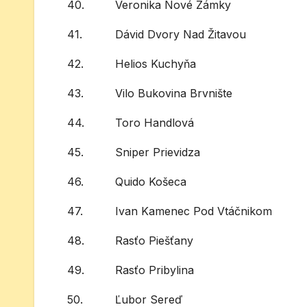
40.
Veronika Nové Zámky
41.
Dávid Dvory Nad Žitavou
42.
Helios Kuchyňa
43.
Vilo Bukovina Brvnište
44.
Toro Handlová
45.
Sniper Prievidza
46.
Quido Košeca
47.
Ivan Kamenec Pod Vtáčnikom
48.
Rasťo Piešťany
49.
Rasťo Pribylina
50.
Ľubor Sereď