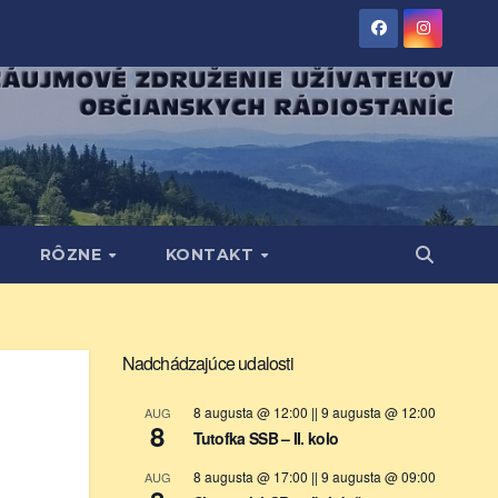
RÔZNE
KONTAKT
Nadchádzajúce udalosti
8 augusta @ 12:00
||
9 augusta @ 12:00
AUG
8
Tutofka SSB – II. kolo
8 augusta @ 17:00
||
9 augusta @ 09:00
AUG