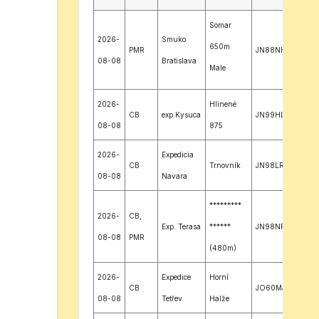
Somar
2026-
Smuko
650m
PMR
JN88NH
08-08
Bratislava
Male
Karpaty
2026-
Hlinené
CB
exp.Kysuca
JN99HL
08-08
875
2026-
Expedicia
CB
Trnovník
JN98LR
08-08
Navara
*********
2026-
CB,
Exp. Terasa
******
JN98NR
08-08
PMR
(480m)
2026-
Expedice
Horní
CB
JO60MJ
08-08
Tetřev
Halže