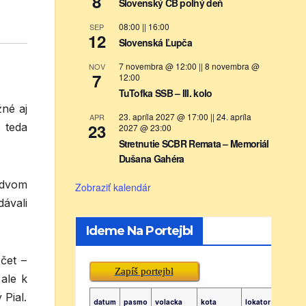
8
Slovenský CB poľný deň
08:00
||
16:00
SEP
12
Slovenská Ľupča
7 novembra @ 12:00
||
8 novembra @
NOV
7
12:00
TuTofka SSB – III. kolo
né aj
23. apríla 2027 @ 17:00
||
24. apríla
APR
23
 teda
2027 @ 23:00
Stretnutie SCBR Remata – Memoriál
Dušana Gahéra
 dvom
Zobraziť kalendár
dávali
Ideme Na Portejbl
čet –
Zapíš portejbl
ale k
Pial.
datum
pasmo
volacka
kota
lokator