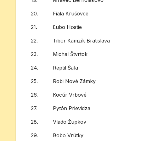
19.
Mravec Bernolákovo
20.
Fiala Krušovce
21.
Ľubo Hostie
22.
Tibor Kamzík Bratislava
23.
Michal Štvrtok
24.
Reptil Šaľa
25.
Robi Nové Zámky
26.
Kocúr Vrbové
27.
Pytón Prievidza
28.
Vlado Župkov
29.
Bobo Vrútky