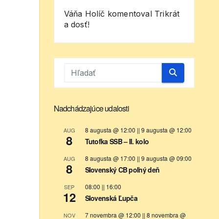
Váňa Holíč
komentoval
Trikrát
a dosť!
Nadchádzajúce udalosti
8 augusta @ 12:00
||
9 augusta @ 12:00
AUG
8
Tutofka SSB – II. kolo
8 augusta @ 17:00
||
9 augusta @ 09:00
AUG
8
Slovenský CB poľný deň
08:00
||
16:00
SEP
12
Slovenská Ľupča
7 novembra @ 12:00
||
8 novembra @
NOV