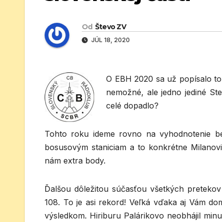
Od
Števo ZV
JÚL 18, 2020
O EBH 2020 sa už popísalo toľ
nemožné, ale jedno jediné Ste
celé dopadlo?
Tohto roku ideme rovno na vyhodnotenie bez
bosusovým staniciam a to konkrétne Milanovi S
nám extra body.
Ďalšou dôležitou súčasťou všetkých pretekov
108. To je asi rekord! Veľká vďaka aj Vám do
výsledkom. Hiriburu Palárikovo neobhájil min