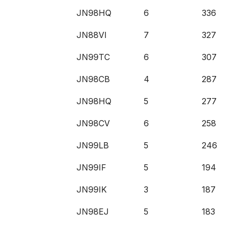
JN98HQ
6
336
JN88VI
7
327
JN99TC
6
307
JN98CB
4
287
JN98HQ
5
277
JN98CV
6
258
JN99LB
5
246
JN99IF
5
194
JN99IK
3
187
JN98EJ
5
183