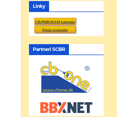
Linky
CB/PMR/HAM kalendár
Pridaj podujatie
Partneri SCBR