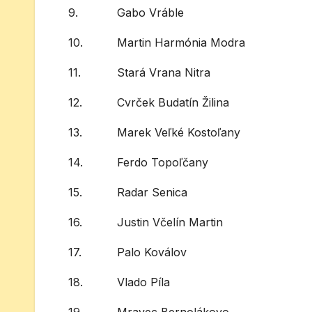
9.
Gabo Vráble
10.
Martin Harmónia Modra
11.
Stará Vrana Nitra
12.
Cvrček Budatín Žilina
13.
Marek Veľké Kostoľany
14.
Ferdo Topoľčany
15.
Radar Senica
16.
Justin Včelín Martin
17.
Palo Koválov
18.
Vlado Píla