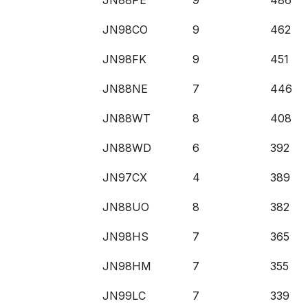
JN88PE
9
486
JN98CO
9
462
JN98FK
9
451
JN88NE
7
446
JN88WT
8
408
JN88WD
6
392
JN97CX
4
389
JN88UO
8
382
JN98HS
7
365
JN98HM
7
355
JN99LC
7
339