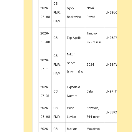
CB,
2026-
Syky
Nová
PMR,
JN89JQ
08-08
Boskovice
Roveň
HAM
2026-
Táňovo
CB
Exp.Apollo
JN98TM
08-08
929m.n.m.
Nikon
CB,
2026-
Senec
PMR,
2024
JN98TW
07-31
(OM1RD) a
HAM
Smuko
2026-
Expedicia
Bratislava
CB
Bela
JN97HT
07-25
Navara
2026-
CB,
Heno
Bezovec,
JN88XQ
08-08
PMR
Levice
744 mnm
2026-
CB,
Marian
Mozoľovci