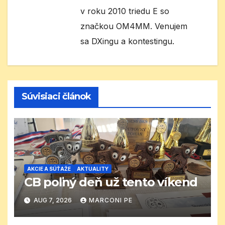
v roku 2010 triedu E so
značkou OM4MM. Venujem
sa DXingu a kontestingu.
Súvisiaci článok
AKCIE A SÚŤAŽE
AKTUALITY
CB poľný deň už tento víkend
AUG 7, 2026
MARCONI PE