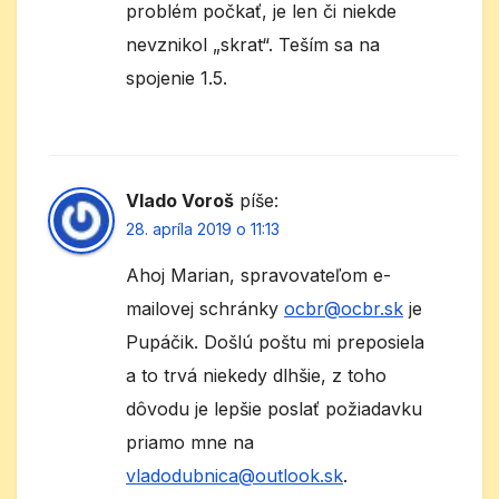
problém počkať, je len či niekde
nevznikol „skrat“. Teším sa na
spojenie 1.5.
Vlado Voroš
píše:
28. apríla 2019 o 11:13
Ahoj Marian, spravovateľom e-
mailovej schránky
ocbr@ocbr.sk
je
Pupáčik. Došlú poštu mi preposiela
a to trvá niekedy dlhšie, z toho
dôvodu je lepšie poslať požiadavku
priamo mne na
vladodubnica@outlook.sk
.