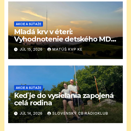
AKCIE A SÚŤAŽE
Mladá krv v éteri:
Vyhodnotenie detského MDD
CB závodu
JÚL 15, 2026
MATÚŠ KVP KE
AKCIE A SÚŤAŽE
Keď je do vysielania zapojená
celá rodina
JÚL 14, 2026
SLOVENSKÝ CB RÁDIOKLUB