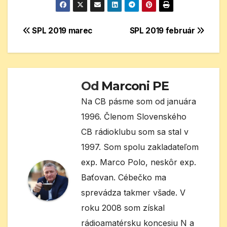
Navigácia
SPL 2019 marec
SPL 2019 február
v
článku
Od
Marconi PE
Na CB pásme som od januára
1996. Členom Slovenského
CB rádioklubu som sa stal v
1997. Som spolu zakladateľom
exp. Marco Polo, neskôr exp.
Baťovan. Cébečko ma
sprevádza takmer všade. V
roku 2008 som získal
rádioamatérsku koncesiu N a