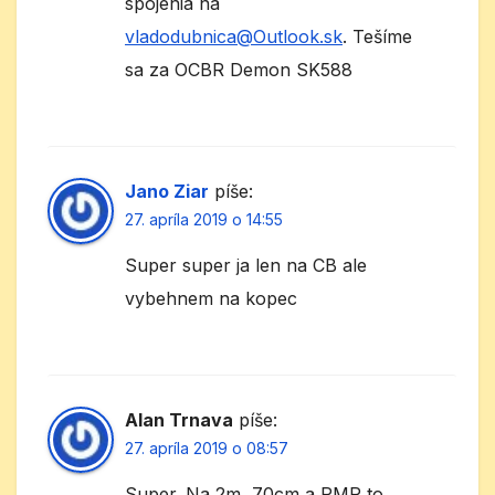
spojenia na
vladodubnica@Outlook.sk
. Tešíme
sa za OCBR Demon SK588
Jano Ziar
píše:
27. apríla 2019 o 14:55
Super super ja len na CB ale
vybehnem na kopec
Alan Trnava
píše:
27. apríla 2019 o 08:57
Super. Na 2m, 70cm a PMR to