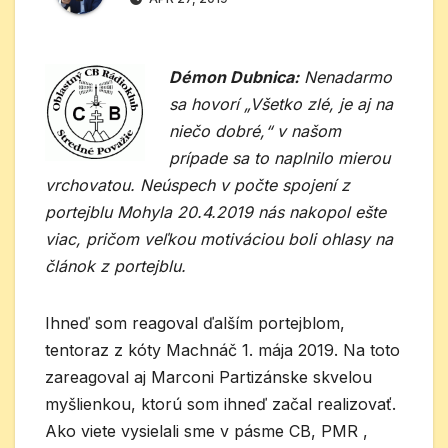
Démon Dubnica:
Nenadarmo
sa hovorí „Všetko zlé, je aj na
niečo dobré,“ v našom
prípade sa to naplnilo mierou
vrchovatou. Neúspech v počte spojení z
portejblu Mohyla 20.4.2019 nás nakopol ešte
viac, pričom veľkou motiváciou boli ohlasy na
článok z portejblu.
Ihneď som reagoval ďalším portejblom,
tentoraz z kóty Machnáč 1. mája 2019. Na toto
zareagoval aj Marconi Partizánske skvelou
myšlienkou, ktorú som ihneď začal realizovať.
Ako viete vysielali sme v pásme CB, PMR ,