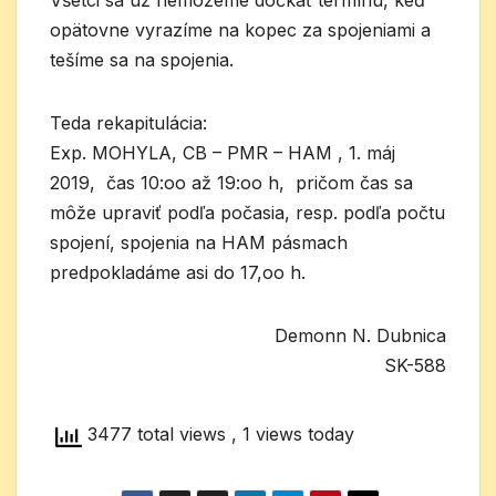
Všetci sa už nemôžeme dočkať termínu, keď
opätovne vyrazíme na kopec za spojeniami a
tešíme sa na spojenia.
Teda rekapitulácia:
Exp. MOHYLA, CB – PMR – HAM , 1. máj
2019, čas 10:oo až 19:oo h, pričom čas sa
môže upraviť podľa počasia, resp. podľa počtu
spojení, spojenia na HAM pásmach
predpokladáme asi do 17,oo h.
Demonn N. Dubnica
SK-588
3477 total views
, 1 views today