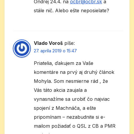
Ondrej 24.4. na
ocbr@ocbr.sk
a
stále nič. Alebo ešte neposielate?
Vlado Voroš
píše:
27. apríla 2019 o 15:47
Priatelia, ďakujem za Vaše
komentáre na prvý aj druhý článok
Mohyla. Som nesmierne rád , že
Vás táto akcia zaujala a
vynasnažíme sa urobiť čo najviac
spojení z Machnáča, a ešte
pripomínam – nezabudnite si e-
mailom požiadať o QSL z CB a PMR