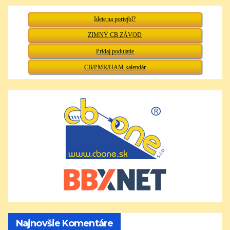
Idete na portejbl?
ZIMNÝ CB ZÁVOD
Pridaj podujatie
CB/PMR/HAM kalendár
Najnovšie Komentáre