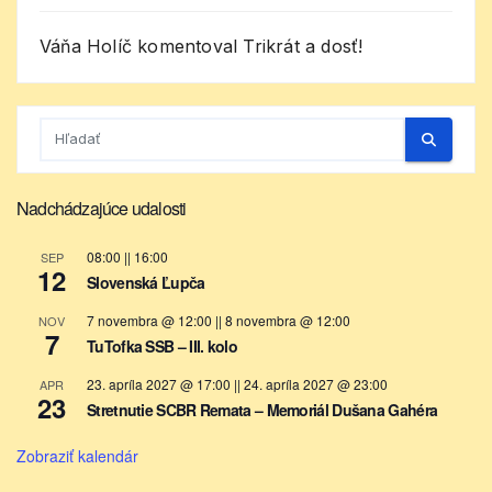
Váňa Holíč
komentoval
Trikrát a dosť!
Nadchádzajúce udalosti
08:00
||
16:00
SEP
12
Slovenská Ľupča
7 novembra @ 12:00
||
8 novembra @ 12:00
NOV
7
TuTofka SSB – III. kolo
23. apríla 2027 @ 17:00
||
24. apríla 2027 @ 23:00
APR
23
Stretnutie SCBR Remata – Memoriál Dušana Gahéra
Zobraziť kalendár