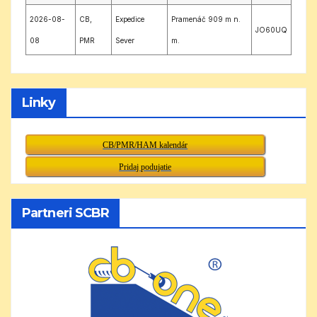
2026-08-
CB,
Expedice
Pramenáč 909 m n.
JO60UQ
08
PMR
Sever
m.
Linky
CB/PMR/HAM kalendár
Pridaj podujatie
Partneri SCBR