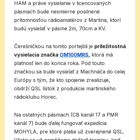
HAM a práve vysielanie v licencovaných
pásmach bude nesmierne posilnené
prítomnosťou rádioamatérov z Martina, ktorí
budú vysielať v pásme 2m, 70cm a KV.
Čerešničkou na tomto portejbli je
príležitostná
vysielacia značka
OM100MRS
,
ktorá má
platnosť len do konca roka. Pod touto
značkou sa bude vysielať z Machnáča do celej
Európy s tým, že kto spojenie zrealizuje,
obdrží QSL lístok z produkcie martinského
rádioklubu Horec.
Na ostatných pásmach (CB kanál 17 a PMR
kanál 7) bude ďalej fungovať expedícia
MOHYLA, pre ktoré platia už zverejnené QSL.