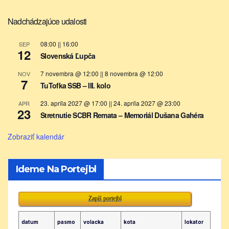
Nadchádzajúce udalosti
08:00
||
16:00
SEP
12
Slovenská Ľupča
7 novembra @ 12:00
||
8 novembra @ 12:00
NOV
7
TuTofka SSB – III. kolo
23. apríla 2027 @ 17:00
||
24. apríla 2027 @ 23:00
APR
23
Stretnutie SCBR Remata – Memoriál Dušana Gahéra
Zobraziť kalendár
Ideme Na Portejbl
Zapíš portejbl
datum
pasmo
volacka
kota
lokator