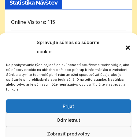
Štatistika Návštev
Online Visitors:
115
Today's Visitors:
7 115
Spravujte súhlas so súbormi
cookie
Celkom návštevníkov:
1 011 081
Na poskytovanie tých najlepších skúseností používame technológie, ako
sú súbory cookie na ukladanie a/alebo prístup k informáciám o zariadení.
Súhlas s týmito technológiami nám umožní spracovávať údaje, ako je
správanie pri prehliadaní alebo jedinečné ID na tejto stránke. Nesúhlas
alebo odvolanie súhlasu môže nepriaznivo ovplyvniť určité vlastnosti a
funkcie.
Prijať
Slovenský CB rádioklub
Odmietnuť
Zobraziť predvoľby