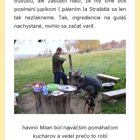
bububu, ale zabudol nato, že my sme boli
posilnení jupíkom ( pálením )a Strašidla sa len
tak nezľakneme. Tak, ingrediencie na guláš
nachystané, mohlo sa začať variť.
havino Milan bol najväčším pomáhačom
kuchárov a vedel prečo to robí