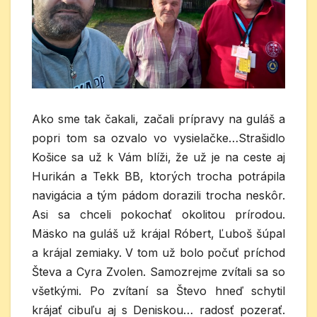
Ako sme tak čakali, začali prípravy na guláš a
popri tom sa ozvalo vo vysielačke…Strašidlo
Košice sa už k Vám blíži, že už je na ceste aj
Hurikán a Tekk BB, ktorých trocha potrápila
navigácia a tým pádom dorazili trocha neskôr.
Asi sa chceli pokochať okolitou prírodou.
Mäsko na guláš už krájal Róbert, Ľuboš šúpal
a krájal zemiaky. V tom už bolo počuť príchod
Števa a Cyra Zvolen. Samozrejme zvítali sa so
všetkými. Po zvítaní sa Števo hneď schytil
krájať cibuľu aj s Deniskou… radosť pozerať.