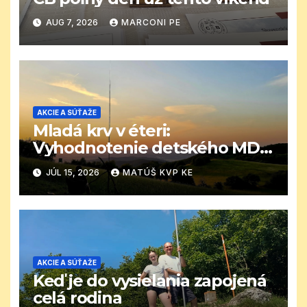
AUG 7, 2026
MARCONI PE
AKCIE A SÚŤAŽE
Mladá krv v éteri:
Vyhodnotenie detského MDD
CB závodu
JÚL 15, 2026
MATÚŠ KVP KE
AKCIE A SÚŤAŽE
Keď je do vysielania zapojená
celá rodina