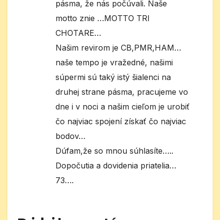
pásma, že nás počúvali. Naše
motto znie …MOTTO TRI
CHOTARE…
Našim revirom je CB,PMR,HAM…
naše tempo je vražedné, našimi
súpermi sú taký istý šialenci na
druhej strane pásma, pracujeme vo
dne i v noci a našim cieľom je urobiť
čo najviac spojení získať čo najviac
bodov…
Dúfam,že so mnou súhlasíte…..
Dopočutia a dovidenia priatelia…
73….