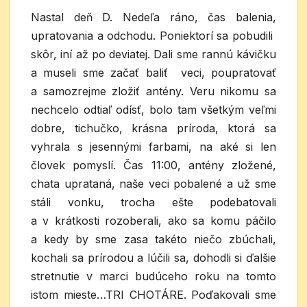
Nastal deň D. Nedeľa ráno, čas balenia,
upratovania a odchodu. Poniektorí sa pobudili
skôr, iní až po deviatej. Dali sme rannú kávičku
a museli sme začať baliť veci, poupratovať
a samozrejme zložiť antény. Veru nikomu sa
nechcelo odtiaľ odísť, bolo tam všetkým veľmi
dobre, tichučko, krásna príroda, ktorá sa
vyhrala s jesennými farbami, na aké si len
človek pomyslí. Čas 11:00, antény zložené,
chata uprataná, naše veci pobalené a už sme
stáli vonku, trocha ešte podebatovali
a v krátkosti rozoberali, ako sa komu páčilo
a kedy by sme zasa takéto niečo zbúchali,
kochali sa prírodou a lúčili sa, dohodli si ďalšie
stretnutie v marci budúceho roku na tomto
istom mieste…TRI CHOTÁRE. Poďakovali sme