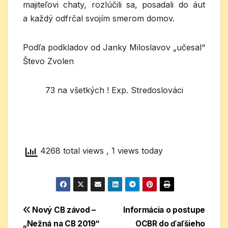
majiteľovi chaty, rozlúčili sa, posadali do áut
a každý odfrčal svojím smerom domov.
Podľa podkladov od Janky Miloslavov „učesal“
Števo Zvolen
73 na všetkých ! Exp. Stredoslováci
4268 total views
, 1 views today
Navigácia
Nový CB závod –
Informácia o postupe
„Nežná na CB 2019“
OCBR do ďaľšieho