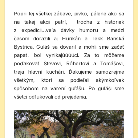
Popri tej všetkej zábave, pivko, pálene ako sa
na takej akcii patrí, trocha z historiek
z expedícii…veľa dávky humoru a medzi
časom dorazili aj Hurikán a Tekk Banská
Bystrica. Guláš sa dovaril a mohli sme začať
papať, bol vynikajúúúúci. Za to môžeme
poďakovať Števovi, Róbertovi a Tomášovi,
traja hlavní kuchári. Ďakujeme samozrejme
všetkým, ktorí sa podieľali akýmkoľvek
spôsobom na varení guľášu. Po guľáši sme
všetci odfukovali od prejedenia.