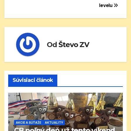
v
levelu
článku
Od
Števo ZV
Súvisiaci článok
AKCIE A SÚŤAŽE
AKTUALITY
CB poľný deň už tento víkend