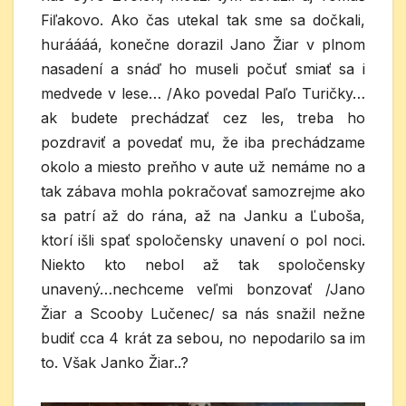
Fiľakovo. Ako čas utekal tak sme sa dočkali,
huráááá, konečne dorazil Jano Žiar v plnom
nasadení a snáď ho museli počuť smiať sa i
medvede v lese… /Ako povedal Paľo Turičky…
ak budete prechádzať cez les, treba ho
pozdraviť a povedať mu, že iba prechádzame
okolo a miesto preňho v aute už nemáme no a
tak zábava mohla pokračovať samozrejme ako
sa patrí až do rána, až na Janku a Ľuboša,
ktorí išli spať spoločensky unavení o pol noci.
Niekto kto nebol až tak spoločensky
unavený…nechceme veľmi bonzovať /Jano
Žiar a Scooby Lučenec/ sa nás snažil nežne
budiť cca 4 krát za sebou, no nepodarilo sa im
to. Však Janko Žiar..?