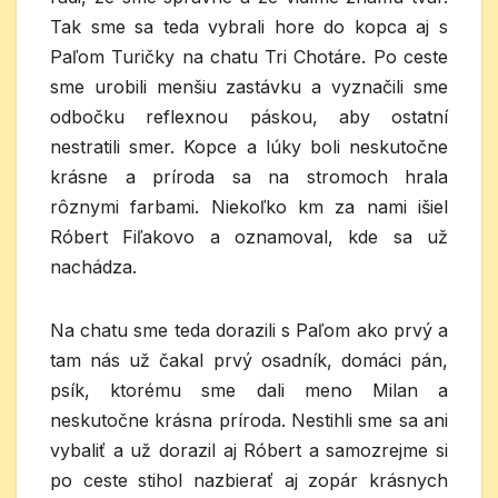
Tak sme sa teda vybrali hore do kopca aj s
Paľom Turičky na chatu Tri Chotáre. Po ceste
sme urobili menšiu zastávku a vyznačili sme
odbočku reflexnou páskou, aby ostatní
nestratili smer. Kopce a lúky boli neskutočne
krásne a príroda sa na stromoch hrala
rôznymi farbami. Niekoľko km za nami išiel
Róbert Fiľakovo a oznamoval, kde sa už
nachádza.
Na chatu sme teda dorazili s Paľom ako prvý a
tam nás už čakal prvý osadník, domáci pán,
psík, ktorému sme dali meno Milan a
neskutočne krásna príroda. Nestihli sme sa ani
vybaliť a už dorazil aj Róbert a samozrejme si
po ceste stihol nazbierať aj zopár krásnych