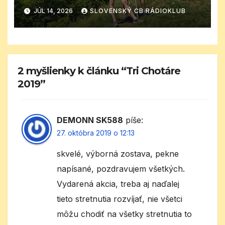
JÚL 14, 2026
SLOVENSKÝ CB RÁDIOKLUB
2 myšlienky k článku “Tri Chotáre
2019”
DEMONN SK588
píše:
27. októbra 2019 o 12:13
skvelé, výborná zostava, pekne
napísané, pozdravujem všetkých.
Vydarená akcia, treba aj naďalej
tieto stretnutia rozvíjať, nie všetci
môžu chodiť na všetky stretnutia to