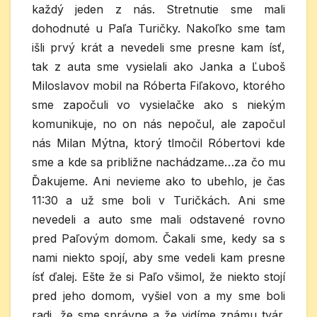
každý jeden z nás. Stretnutie sme mali
dohodnuté u Paľa Turičky. Nakoľko sme tam
išli prvý krát a nevedeli sme presne kam ísť,
tak z auta sme vysielali ako Janka a Ľuboš
Miloslavov mobil na Róberta Fiľakovo, ktorého
sme započuli vo vysielačke ako s niekým
komunikuje, no on nás nepočul, ale započul
nás Milan Mýtna, ktorý tlmočil Róbertovi kde
sme a kde sa približne nachádzame…za čo mu
Ďakujeme. Ani nevieme ako to ubehlo, je čas
11:30 a už sme boli v Turičkách. Ani sme
nevedeli a auto sme mali odstavené rovno
pred Paľovým domom. Čakali sme, kedy sa s
nami niekto spojí, aby sme vedeli kam presne
ísť ďalej. Ešte že si Paľo všimol, že niekto stojí
pred jeho domom, vyšiel von a my sme boli
radi, že sme správne a že vidíme známu tvár.