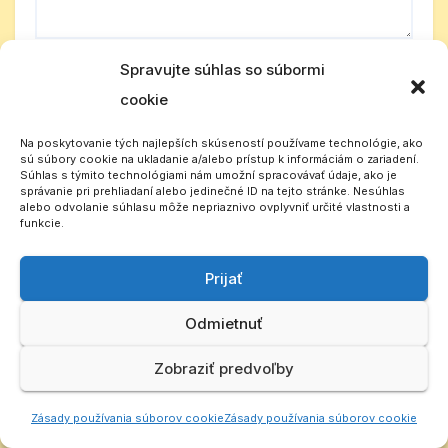
Spravujte súhlas so súbormi
Meno
*
cookie
Na poskytovanie tých najlepších skúseností používame technológie, ako
sú súbory cookie na ukladanie a/alebo prístup k informáciám o zariadení.
Súhlas s týmito technológiami nám umožní spracovávať údaje, ako je
správanie pri prehliadaní alebo jedinečné ID na tejto stránke. Nesúhlas
E-mail
*
alebo odvolanie súhlasu môže nepriaznivo ovplyvniť určité vlastnosti a
funkcie.
Prijať
Odmietnuť
Adresa webu
Zobraziť predvoľby
Zásady používania súborov cookie
Zásady používania súborov cookie