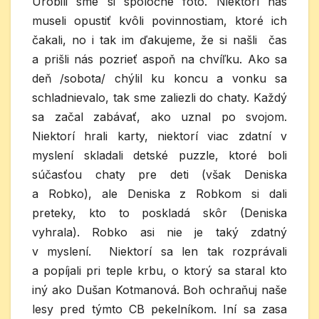
Urobili sme si spoločné foto. Niektorí nás
museli opustiť kvôli povinnostiam, ktoré ich
čakali, no i tak im ďakujeme, že si našli čas
a prišli nás pozrieť aspoň na chvíľku. Ako sa
deň /sobota/ chýlil ku koncu a vonku sa
schladnievalo, tak sme zaliezli do chaty. Každý
sa začal zabávať, ako uznal po svojom.
Niektorí hrali karty, niektorí viac zdatní v
myslení skladali detské puzzle, ktoré boli
súčasťou chaty pre deti (však Deniska
a Robko), ale Deniska z Robkom si dali
preteky, kto to poskladá skôr (Deniska
vyhrala). Robko asi nie je taký zdatný
v myslení. Niektorí sa len tak rozprávali
a popíjali pri teple krbu, o ktorý sa staral kto
iný ako Dušan Kotmanová. Boh ochraňuj naše
lesy pred týmto CB pekelníkom. Iní sa zasa