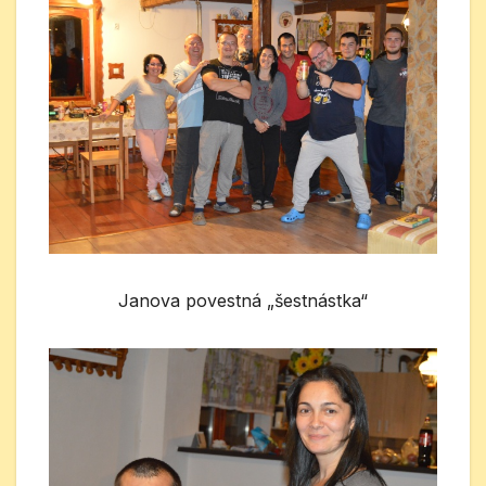
Janova povestná „šestnástka“