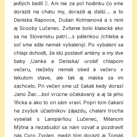
jedlých bedlí . Ani nie za pol hodinku čo sme
dorazili na chatu my, dorazili aj ďalší…. a to
Deniska Rapovce, Dušan Kotmanová a s nimi
aj Scooby Lučenec. Zvítanie bolo klasické ako
sa na Slovensku patrí….s pálenkou /chleba a
soľ sme ešte nemali vybalený/. Po vybalení sa
chlapi dohodli, že idú postaviť antény a my dve
baby /Janka a Deniska/ urobiť chlapom
večeru, niežeby nemali obed a večeru v
tekutom stave, ale tak aj mäska sa im
zachcelo. Pri večeri sme už čakali kedy dorazí
Jano Žiar….bol vrúcne očakávaný a aj tá jeho
16cka a ako to on sám vraví. Popri tom čakaní
na zvyšok účastníkov zájazdu, chalani trocha
vysielali s Lampárňou Lučenec, Milanom
Mýtna a nezabudol sa nám ozvať a pozdraviť
nás Cyro Zvolen, medzi tým dorazil aj Tomáš