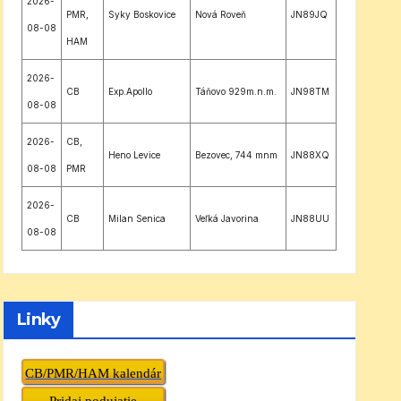
2026-
PMR,
Syky Boskovice
Nová Roveň
JN89JQ
08-08
HAM
2026-
CB
Exp.Apollo
Táňovo 929m.n.m.
JN98TM
08-08
2026-
CB,
Heno Levice
Bezovec, 744 mnm
JN88XQ
08-08
PMR
2026-
CB
Milan Senica
Veľká Javorina
JN88UU
08-08
Linky
CB/PMR/HAM kalendár
Pridaj podujatie