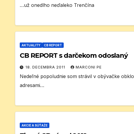
…už onedlho neďaleko Trenčína
AKTUALITY
CB REPORT
CB REPORT s darčekom odoslaný
18. DECEMBRA 2011
MARCONI PE
Nedeľné popoludnie som strávil v obývačke obkl
adresami…
AKCIE A SÚŤAŽE