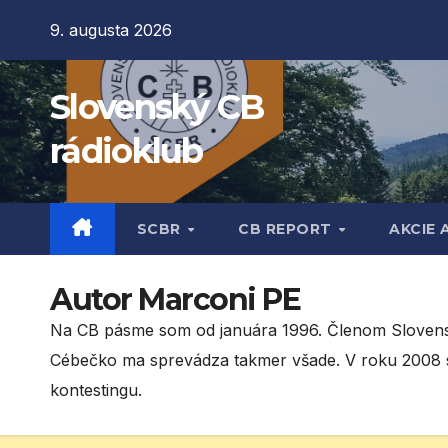
Prejsť
9. augusta 2026
na
obsah
Slovenský CB
rádioklub
SCBR
CB REPORT
AKCIE 
Autor
Marconi PE
Na CB pásme som od januára 1996. Členom Slovensk
Cébečko ma sprevádza takmer všade. V roku 2008 
kontestingu.