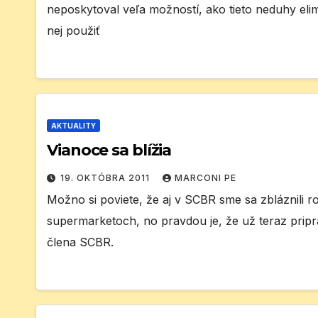
neposkytoval veľa možností, ako tieto neduhy elim
nej použiť
AKTUALITY
Vianoce sa blížia
19. OKTÓBRA 2011
MARCONI PE
Možno si poviete, že aj v SCBR sme sa zbláznili
supermarketoch, no pravdou je, že už teraz prip
člena SCBR.