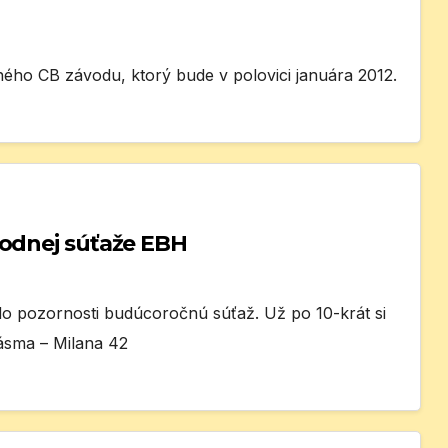
ého CB závodu, ktorý bude v polovici januára 2012.
rodnej súťaže EBH
o pozornosti budúcoročnú súťaž. Už po 10-krát si
sma – Milana 42