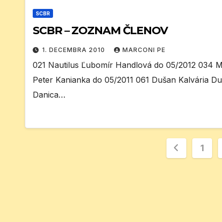
SCBR
SCBR – ZOZNAM ČLENOV
1. DECEMBRA 2010
MARCONI PE
021 Nautilus Ľubomír Handlová do 05/2012 034 Mi
Peter Kanianka do 05/2011 061 Dušan Kalvária D
Danica…
Stránko
1
príspev