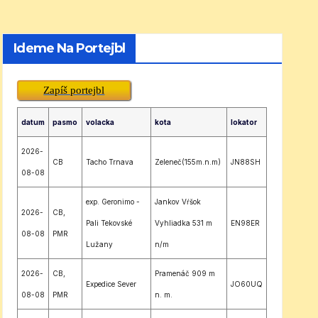
Ideme Na Portejbl
Zapíš portejbl
datum
pasmo
volacka
kota
lokator
2026-
CB
Tacho Trnava
Zeleneč(155m.n.m)
JN88SH
08-08
exp. Geronimo -
Jankov Vŕšok
2026-
CB,
Pali Tekovské
Vyhliadka 531 m
EN98ER
08-08
PMR
Lužany
n/m
2026-
CB,
Pramenáč 909 m
Expedice Sever
JO60UQ
08-08
PMR
n. m.