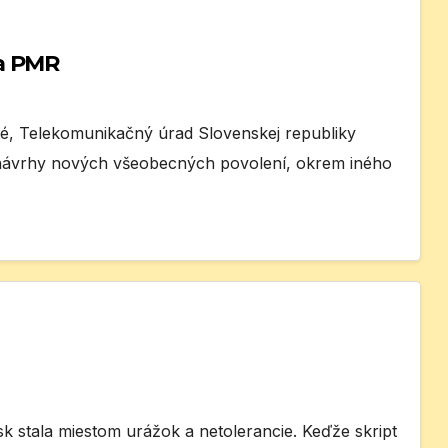
a PMR
, Telekomunikačný úrad Slovenskej republiky
e návrhy nových všeobecných povolení, okrem iného
k stala miestom urážok a netolerancie. Keďže skript