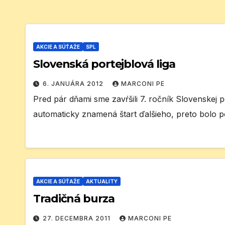
AKCIE A SÚŤAŽE
SPL
Slovenská portejblová liga
6. JANUÁRA 2012
MARCONI PE
Pred pár dňami sme zavŕšili 7. ročník Slovenskej p
automaticky znamená štart ďalšieho, preto bolo p
AKCIE A SÚŤAŽE
AKTUALITY
Tradičná burza
27. DECEMBRA 2011
MARCONI PE