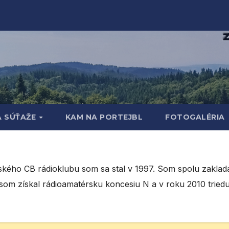
A SÚŤAŽE
KAM NA PORTEJBL
FOTOGALÉRIA
ého CB rádioklubu som sa stal v 1997. Som spolu zaklada
som získal rádioamatérsku koncesiu N a v roku 2010 tri