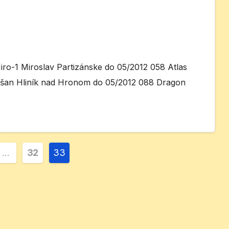
ro-1 Miroslav Partizánske do 05/2012 058 Atlas
ušan Hliník nad Hronom do 05/2012 088 Dragon
vanie
…
32
33
kov