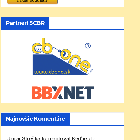
Partneri SCBR
Najnovšie Komentáre
Juraj Streška
komentoval
Keď je do