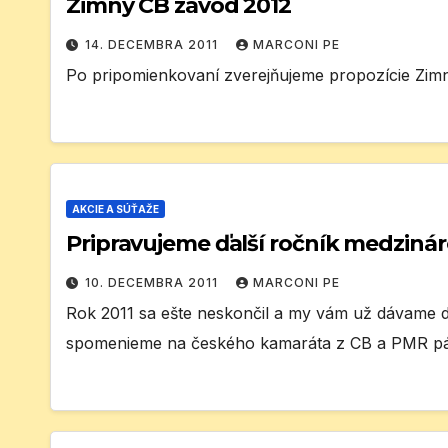
Zimný CB závod 2012
14. DECEMBRA 2011
MARCONI PE
Po pripomienkovaní zverejňujeme propozície Zimn
AKCIE A SÚŤAŽE
Pripravujeme ďalší ročník medziná
10. DECEMBRA 2011
MARCONI PE
Rok 2011 sa ešte neskončil a my vám už dávame d
spomenieme na českého kamaráta z CB a PMR pá