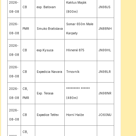
2026-
Kaktus Maják
CB
exp. Baťovan
JN98JS
08-08
(800m)
2026-
Somar 650m Male
PMR
Smuko Bratislava
JN88NH
08-08
Karpaty
2026-
CB
exp.Kysuca
Hlinené 875
JN99HL
08-08
2026-
CB
Expedicia Navara
Trnovník
JN98LR
08-08
2026-
CB,
********* ******
Exp. Terasa
JN98NR
08-08
PMR
(480m)
2026-
CB
Expedice Tetřev
Horní Halže
JO60MJ
08-08
CB,